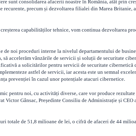
ere sunt consolidarea afacerii noastre în România, atât prin cre
e recurente, precum și dezvoltarea filialei din Marea Britanie, a
e creșterea capabilităților tehnice, vom continua dezvoltarea pr
ie de noi proceduri interne la nivelul departamentului de busine
să accelerăm vânzările de servicii și soluții de securitate ciber
cativă a solicitărilor pentru servicii de securitate cibernetică 
mplementeze astfel de servicii, iar acesta este un semnal excelen
nța prevenției în cazul unor potențiale atacuri cibernetice.
ic pentru noi, cu activități diverse, care vor produce rezultate
at Victor Gânsac, Președinte Consiliu de Administrație și CEO 
ri totale de 51,8 milioane de lei, o cifră de afaceri de 44 milio