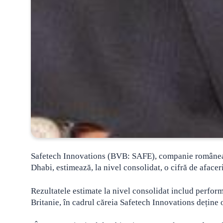
Safetech Innovations (BVB: SAFE), companie româneasc
Dhabi, estimează, la nivel consolidat, o cifră de afacer
Rezultatele estimate la nivel consolidat includ perfor
Britanie, în cadrul căreia Safetech Innovations deține 