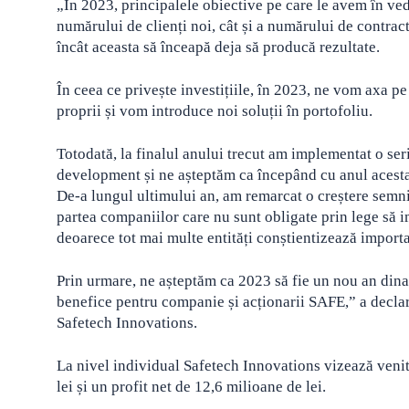
„În 2023, principalele obiective pe care le avem în ved
numărului de clienți noi, cât și a numărului de contract
încât aceasta să înceapă deja să producă rezultate.
În ceea ce privește investițiile, în 2023, ne vom axa p
proprii și vom introduce noi soluții în portofoliu.
Totodată, la finalul anului trecut am implementat o ser
development și ne așteptăm ca începând cu anul acesta, 
De-a lungul ultimului an, am remarcat o creștere semnifi
partea companiilor care nu sunt obligate prin lege să i
deoarece tot mai multe entități conștientizează importa
Prin urmare, ne așteptăm ca 2023 să fie un nou an dinam
benefice pentru companie și acționarii SAFE,” a declar
Safetech Innovations.
La nivel individual Safetech Innovations vizează venitu
lei și un profit net de 12,6 milioane de lei.