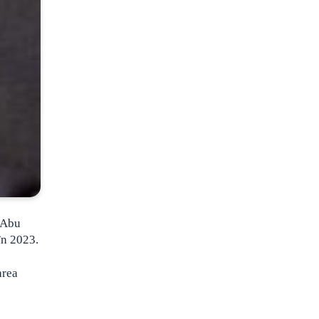
 Abu
în 2023.
area