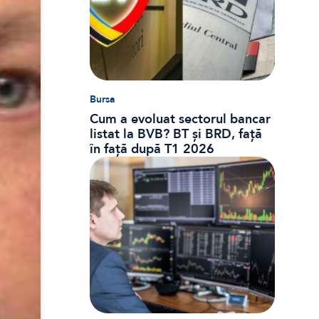
Bursa
Cum a evoluat sectorul bancar
listat la BVB? BT și BRD, față
în față după T1 2026