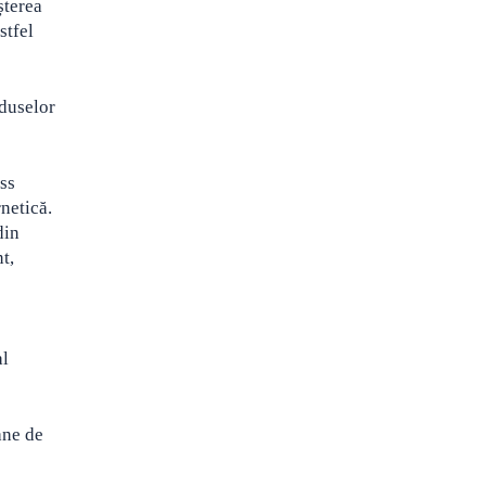
șterea
stfel
oduselor
ss
netică.
din
t,
al
ane de