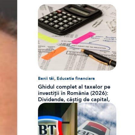
,
Banii tăi
Educatie financiara
Ghidul complet al taxelor pe
investiții în România (2026):
Dividende, câștig de capital,
dobânzi și CASS