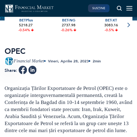
SUSȚINE
Home
»
Terms
»
OPEC
BETPlus
BET-NG
BET-XT
5218.27
2737.98
3083.16
PIATA DE CAPITAL
FINANTE PERSONALE
-0.54%
-0.26%
-0.5%
Market News
Banii tăi
Investiții
Educatie financiara
OPEC
International
Pensie & taxe
Financial Market
Vineri, Aprilie 28, 2023
2
min
BVB Recap
Credite
Share:
Bursa
Asigurari
Acțiunea Zilei
Start-Up
Organizația Țărilor Exportatoare de Petrol (OPEC) este o
organizație interguvernamentală permanentă, creată la
Brokeri
Conferința de la Bagdad din 10-14 septembrie 1960, având
ca membrii fondatori state precum: Iran, Irak, Kuweit,
Arabia Saudită și Venezuela. Acum, Organizația Țărilor
FINTECH
GREEN FINANCE
Exportatoare de Petrol se referă la un grup care unește 13
Artificial Intelligence
ESG Investments
dintre cele mai mari țări exportatoare de petrol din lume.
Digital Trends
Renewable Energy