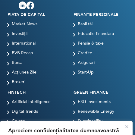
PIATA DE CAPITAL
FINANTE PERSONALE
Market News
Banii tăi
Investiții
Educatie financiara
International
Pensie & taxe
BVB Recap
Credite
Bursa
Asigurari
Acțiunea Zilei
Start-Up
Brokeri
FINTECH
GREEN FINANCE
Artificial Intelligence
ESG Investments
Digital Trends
Renewable Energy
Crypto
Sustainability
Apreciem confidențialitatea dumneavoastră
Digital payments