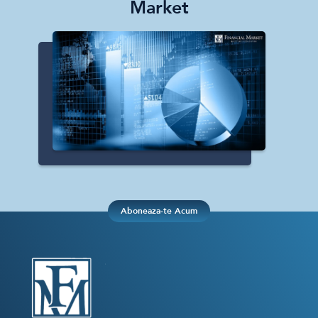
Market
Aboneaza-te Acum