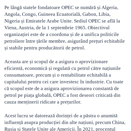
Pe lângă statele fondatoare OPEC se numără și Algeria,
Crypto
Sustainability
Angola, Congo, Guineea Ecuatorială, Gabon, Libia,
Digital payments
Nigeria și Emiratele Arabe Unite. Sediul OPEC se află la
Viena, Austria, de la 1 septembrie 1965. Obiectivul
organizației este de a coordona și de a unifica politicile
BROKERI
TERMENUL ZILEI
petroliere între țările membre, asigurând prețuri echitabile
și stabile pentru producătorii de petrol.
Aceasta are și scopul de a asigura o aprovizionare
eficientă, economică și regulată cu petrol către națiunile
consumatoare, precum și o rentabilitate echitabilă a
capitalului pentru cei care investesc în industrie. Cu toate
că scopul este de a asigura aprovizionarea constantă de
petrol pe piața globală, OPEC a fost deseori criticată din
cauza menținerii ridicate a prețurilor.
Acest lucru se datorează dorinței de a păstra o anumită
influență asupra producției din alte națiuni, precum China,
Rusia și Statele Unite ale Americii. În 2021, procentul