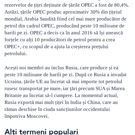
rezervelor de țiței deținute de țările OPEC a fost de 80,4%.
Astăzi, țările OPEC produc aproximativ 30% din țițeiul
mondial, Arabia Saudită fiind cel mai mare producător de
petrol din cadrul OPEC, producând peste 10 milioane de
barili pe zi. OPEC a decis ca în anul 2016 să își unească
forțele cu alți 10 producători de petrol pentru a crea
OPEC+, cu scopul de a ajuta la creșterea prețului
petrolului.
Acești noi membri au inclus Rusia, care produce și ea
peste 10 milioane de barili pe zi. După ce Rusia a invadat
Ucraina, țările UE au încetat să mai importe tot petrolul
rusesc transportat pe mare, iar țări precum SUA și Marea
Britanie au încetat să-l cumpere. La momentul actual,
Rusia exportă mai mult țiței în India și China, care au
rămas deschise în ciuda sancțiunilor occidentului
împotriva Moscovei.
Alți termeni populari