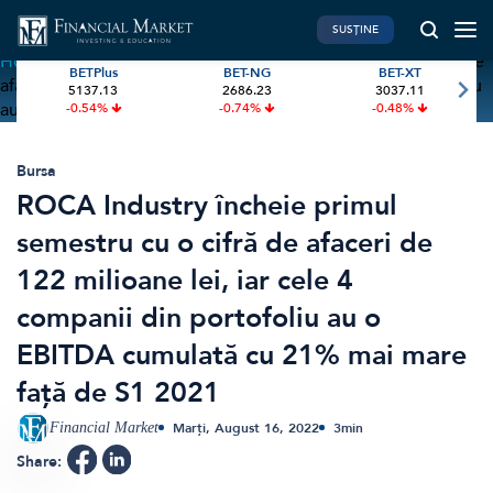
SUSȚINE
Home
»
ROCA Industry încheie primul semestru cu o cifră de
BETPlus
BET-NG
BET-XT
afaceri de 122 milioane lei, iar cele 4 companii din portofoliu
5137.13
2686.23
3037.11
PIATA DE CAPITAL
FINANTE PERSONALE
au o EBITDA cumulată cu 21% mai mare față de S1 2021
-0.54%
-0.74%
-0.48%
Market News
Banii tăi
Investiții
Educatie financiara
Bursa
ROCA Industry încheie primul
International
Pensie & taxe
semestru cu o cifră de afaceri de
BVB Recap
Credite
122 milioane lei, iar cele 4
Bursa
Asigurari
companii din portofoliu au o
Acțiunea Zilei
Start-Up
EBITDA cumulată cu 21% mai mare
Brokeri
față de S1 2021
FINTECH
GREEN FINANCE
Financial Market
Marți, August 16, 2022
3
min
Artificial Intelligence
ESG Investments
Share:
Digital Trends
Renewable Energy