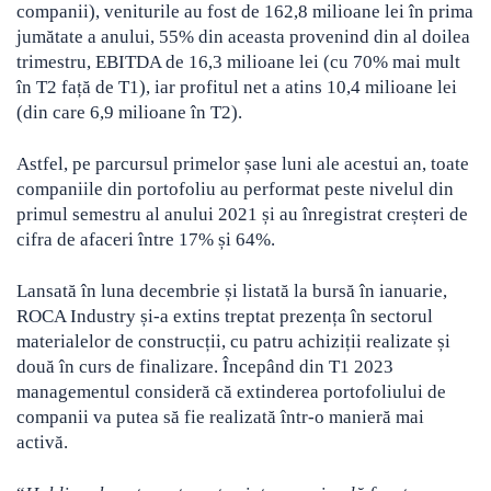
companii), veniturile au fost de 162,8 milioane lei în prima
jumătate a anului, 55% din aceasta provenind din al doilea
trimestru, EBITDA de 16,3 milioane lei (cu 70% mai mult
în T2 față de T1), iar profitul net a atins 10,4 milioane lei
(din care 6,9 milioane în T2).
Astfel, pe parcursul primelor șase luni ale acestui an, toate
companiile din portofoliu au performat peste nivelul din
primul semestru al anului 2021 și au înregistrat creșteri de
cifra de afaceri între 17% și 64%.
Lansată în luna decembrie și listată la bursă în ianuarie,
ROCA Industry și-a extins treptat prezența în sectorul
materialelor de construcții, cu patru achiziții realizate și
două în curs de finalizare. Începând din T1 2023
managementul consideră că extinderea portofoliului de
companii va putea să fie realizată într-o manieră mai
activă.