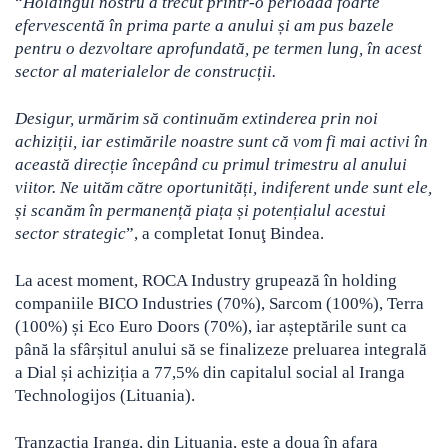
“
Holdingul nostru a trecut printr-o perioadă foarte
efervescentă în prima parte a anului și am pus bazele
pentru o dezvoltare aprofundată, pe termen lung, în acest
sector al materialelor de construcții.
Desigur, urmărim să continuăm extinderea prin noi
achiziții, iar estimările noastre sunt că vom fi mai activi în
această direcție începând cu primul trimestru al anului
viitor. Ne uităm către oportunități, indiferent unde sunt ele,
și scanăm în permanență piața și potențialul acestui
sector strategic
”, a completat Ionuţ Bindea.
La acest moment, ROCA Industry grupează în holding
companiile BICO Industries (70%), Sarcom (100%), Terra
(100%) și Eco Euro Doors (70%), iar așteptările sunt ca
până la sfârșitul anului să se finalizeze preluarea integrală
a Dial și achiziția a 77,5% din capitalul social al Iranga
Technologijos (Lituania).
Tranzacția Iranga, din Lituania, este a doua în afara