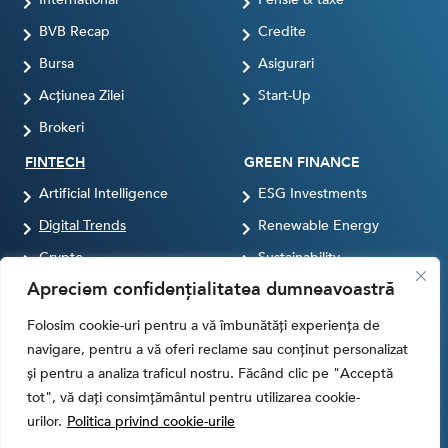
BVB Recap
Credite
Bursa
Asigurari
Acțiunea Zilei
Start-Up
Brokeri
FINTECH
GREEN FINANCE
Artificial Intelligence
ESG Investments
Digital Trends
Renewable Energy
Crypto
Sustainability
Apreciem confidențialitatea dumneavoastră
Digital payments
BROKERI
TERMENUL ZILEI
Folosim cookie-uri pentru a vă îmbunătăți experiența de
navigare, pentru a vă oferi reclame sau conținut personalizat
și pentru a analiza traficul nostru. Făcând clic pe "Acceptă
tot", vă dați consimțământul pentru utilizarea cookie-
Termeni si conditii
Politica de cookies
urilor.
Politica privind cookie-urile
Politica de Confidentialitate
Contact