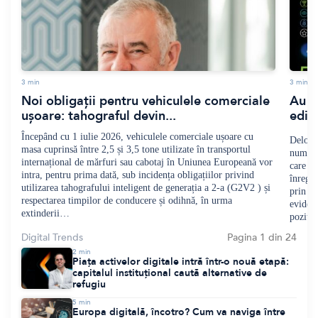
3
min
3
min
Noi obligații pentru vehiculele comerciale
Au î
ușoare: tahograful devin...
ediț
Începând cu 1 iulie 2026, vehiculele comerciale ușoare cu
Deloitt
masa cuprinsă între 2,5 și 3,5 tone utilizate în transportul
număru
internațional de mărfuri sau cabotaj în Uniunea Europeană vor
care o
intra, pentru prima dată, sub incidența obligațiilor privind
înregis
utilizarea tahografului inteligent de generația a 2-a (G2V2 ) și
prin ca
respectarea timpilor de conducere și odihnă, în urma
evidenț
extinderii…
poziți
Digital Trends
Pagina 1 din 24
2
min
Piața activelor digitale intră într-o nouă etapă:
capitalul instituțional caută alternative de
refugiu
5
min
Europa digitală, încotro? Cum va naviga între