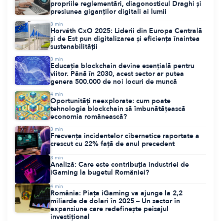
propriile reglementări, diagonosticul Draghi și
presiunea giganților digitali ai lumii
3
min
Horváth CxO 2025: Liderii din Europa Centrală
și de Est pun digitalizarea și eficiența înaintea
sustenabilității
3
min
Educația blockchain devine esențială pentru
viitor. Până în 2030, acest sector ar putea
genera 500.000 de noi locuri de muncă
4
min
Oportunități neexplorate: cum poate
tehnologia blockchain să îmbunătățească
economia românească?
3
min
Frecvența incidentelor cibernetice raportate a
crescut cu 22% față de anul precedent
3
min
Analiză: Care este contribuția industriei de
iGaming la bugetul României?
4
min
România: Piața iGaming va ajunge la 2,2
miliarde de dolari în 2025 – Un sector în
expansiune care redefinește peisajul
investițional