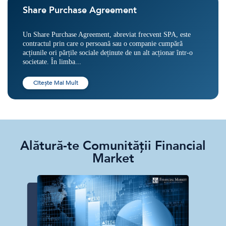
Share Purchase Agreement
Un Share Purchase Agreement, abreviat frecvent SPA, este
contractul prin care o persoană sau o companie cumpără
acțiunile ori părțile sociale deținute de un alt acționar într-o
societate. În limba...
Citește Mai Mult
Alătură-te Comunității Financial
Market