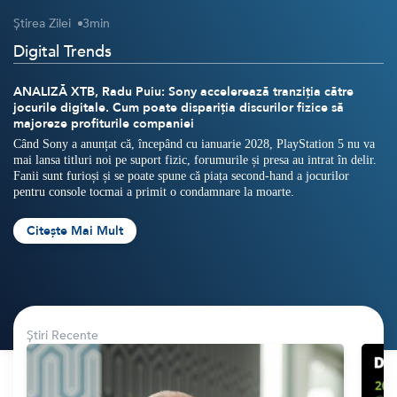
Știrea Zilei
3
min
Crypto
Sustainability
Digital Trends
Digital payments
ANALIZĂ XTB, Radu Puiu: Sony accelerează tranziția către
jocurile digitale. Cum poate dispariția discurilor fizice să
BROKERI
TERMENUL ZILEI
majoreze profiturile companiei
Când Sony a anunțat că, începând cu ianuarie 2028, PlayStation 5 nu va
mai lansa titluri noi pe suport fizic, forumurile și presa au intrat în delir.
Fanii sunt furioși și se poate spune că piața second-hand a jocurilor
pentru console tocmai a primit o condamnare la moarte.
Citește Mai Mult
Știri Recente