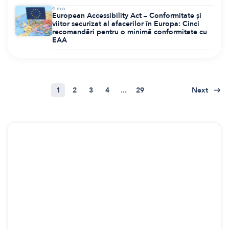
4
min
European Accessibility Act – Conformitate și
viitor securizat al afacerilor în Europa: Cinci
recomandări pentru o minimă conformitate cu
EAA
1
2
3
4
...
29
Next