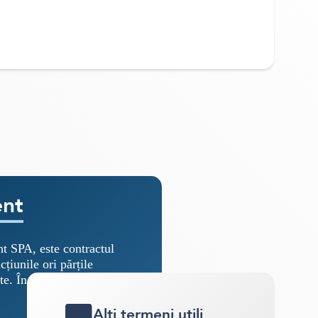
ent
t SPA, este contractul
iunile ori părțile
te. În limba...
Alți termeni utili