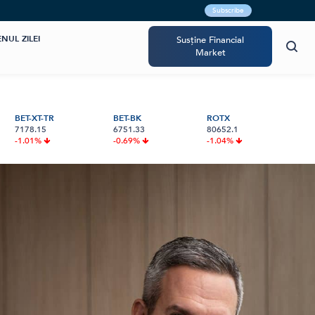
Subscribe
NUL ZILEI
Susține
Financial
Market
BET-XT-TR
BET-BK
ROTX
7178.15
6751.33
80652.1
-1.01%
-0.69%
-1.04%
BITTNET SYSTEMS ATRAGE 7,33
ANYTIME ROMÂNIA ȘI BRD ADUC
BITCOIN ÎȘI MENȚINE AVANSUL, ÎN
GREENVOLT NEXT DEZVOLTĂ 11
MILIOANE DE EURO PRIN
ASIGURAREA RCA DIRECT ÎN APLICAȚIA
TIMP CE TOKENIZAREA ACTIVELOR
PROIECTE FOTOVOLTAICE PENTRU
OBLIGAȚIUNILE BNET31E, CU O
YOU BRD
FINANCIARE CÂȘTIGĂ TEREN
AUTOCONSUM ÎN DOBROGEA, CU O
DOBÂNDĂ ANUALĂ DE 10,6%
PUTERE INSTALATĂ DE 2,5 MW