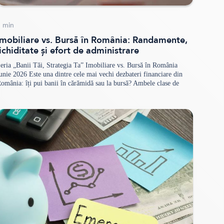
5
min
Imobiliare vs. Bursă în România: Randamente,
lichiditate și efort de administrare
eria „Banii Tăi, Strategia Ta” Imobiliare vs. Bursă în România
unie 2026 Este una dintre cele mai vechi dezbateri financiare din
omânia: îți pui banii în cărămidă sau la bursă? Ambele clase de
ctive pot construi avere pe termen lung și ambele bat inflația — dar
iferă radical la patru capitole concrete: randamente, lichiditate,
efort…