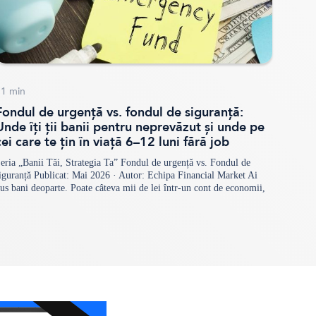
11
min
Fondul de urgență vs. fondul de siguranță:
Unde îți ții banii pentru neprevăzut și unde pe
cei care te țin în viață 6–12 luni fără job
eria „Banii Tăi, Strategia Ta” Fondul de urgență vs. Fondul de
iguranță Publicat: Mai 2026 · Autor: Echipa Financial Market Ai
us bani deoparte. Poate câteva mii de lei într-un cont de economii,
oate o sumă mai mare la un depozit. Dar dacă mâine se strică
așina, se sparge o țeavă sau — și mai…