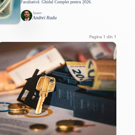
Facultativă: Ghidul Complet pentru 2026.
o bătrânețe fără griji
Deductibilitate, Randamente și Cum Îți Construiești
Singur o Bătrânețe Fără Griji Publicat: Iulie 2026
Autor:
Andrei Radu
Există o întrebare pe care mulți români o amână an
după an, până când devine prea târziu ca răspunsul să
mai conteze: cât va fi, de fapt,…
Pagina
1
din
1