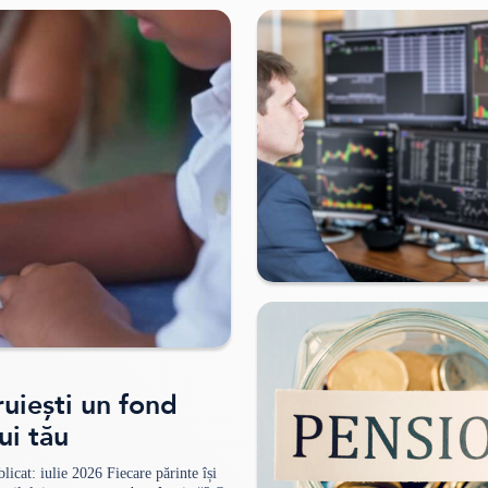
ruiești un fond
ui tău
licat: iulie 2026 Fiecare părinte își