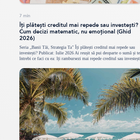
7
min
Îți plătești creditul mai repede sau investești?
Cum decizi matematic, nu emoțional (Ghid
2026)
Seria „Banii Tăi, Strategia Ta” Îți plătești creditul mai repede sau
investești? Publicat: Iulie 2026 Ai reușit să pui deoparte o sumă și te
întrebi ce faci cu ea: îți rambursezi mai repede creditul sau investeșt
banii pentru randamente mai mari? Este una dintre cele mai
frecvente dileme financiare — și una dintre puținele pe…