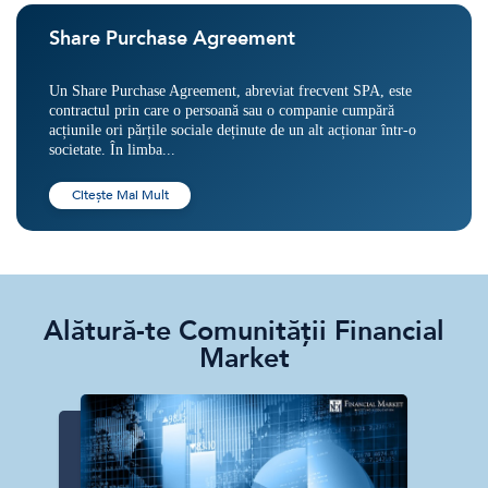
Share Purchase Agreement
Un Share Purchase Agreement, abreviat frecvent SPA, este
contractul prin care o persoană sau o companie cumpără
acțiunile ori părțile sociale deținute de un alt acționar într-o
societate. În limba...
Citește Mai Mult
Alătură-te Comunității Financial
Market