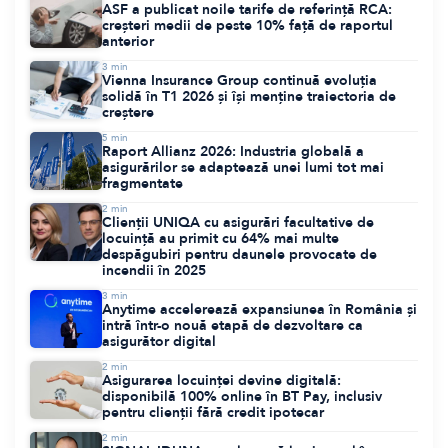
ASF a publicat noile tarife de referință RCA:
creșteri medii de peste 10% față de raportul
anterior
3
min
Vienna Insurance Group continuă evoluția
solidă în T1 2026 și își menține traiectoria de
creștere
5
min
Raport Allianz 2026: Industria globală a
asigurărilor se adaptează unei lumi tot mai
fragmentate
2
min
Clienții UNIQA cu asigurări facultative de
locuință au primit cu 64% mai multe
despăgubiri pentru daunele provocate de
incendii în 2025
3
min
Anytime accelerează expansiunea în România și
intră într-o nouă etapă de dezvoltare ca
asigurător digital
2
min
Asigurarea locuinței devine digitală:
disponibilă 100% online în BT Pay, inclusiv
pentru clienții fără credit ipotecar
2
min