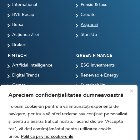
International
Pensie & taxe
BVB Recap
Credite
Bursa
Asigurari
Acțiunea Zilei
Start-Up
Brokeri
FINTECH
GREEN FINANCE
Artificial Intelligence
ESG Investments
Digital Trends
Renewable Energy
Crypto
Sustainability
Apreciem confidențialitatea dumneavoastră
Digital payments
BROKERI
TERMENUL ZILEI
Folosim cookie-uri pentru a vă îmbunătăți experiența de
navigare, pentru a vă oferi reclame sau conținut personalizat
și pentru a analiza traficul nostru. Făcând clic pe "Acceptă
tot", vă dați consimțământul pentru utilizarea cookie-
Termeni si conditii
Politica de cookies
urilor.
Politica privind cookie-urile
Politica de Confidentialitate
Contact