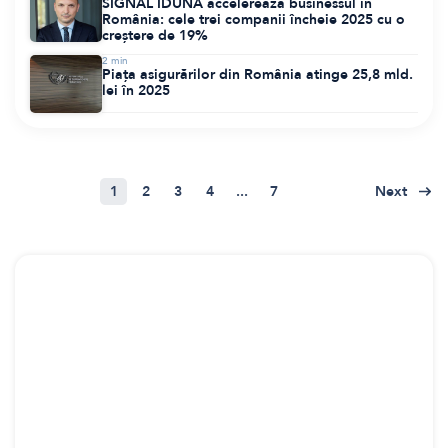
SIGNAL IDUNA accelerează businessul în
România: cele trei companii încheie 2025 cu o
creștere de 19%
2
min
Piața asigurărilor din România atinge 25,8 mld.
lei în 2025
1
2
3
4
...
7
Next