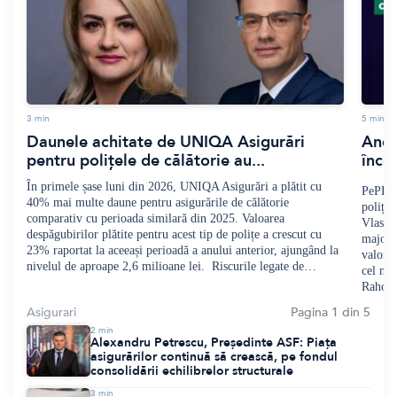
3
min
5
min
Daunele achitate de UNIQA Asigurări
Andr
pentru polițele de călătorie au...
încep
În primele șase luni din 2026, UNIQA Asigurări a plătit cu
PePLUS
40% mai multe daune pentru asigurările de călătorie
polița
comparativ cu perioada similară din 2025. Valoarea
Vlasie
despăgubirilor plătite pentru acest tip de polițe a crescut cu
majorit
23% raportat la aceeași perioadă a anului anterior, ajungând la
valoros
nivelul de aproape 2,6 milioane lei. Riscurile legate de…
cel mai
Raho
Asigurari
Pagina 1 din 5
2
min
Alexandru Petrescu, Președinte ASF: Piața
asigurărilor continuă să crească, pe fondul
consolidării echilibrelor structurale
3
min