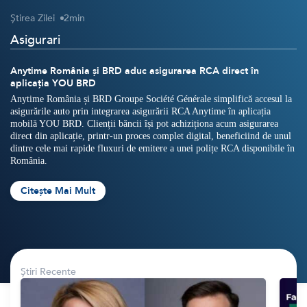
Știrea Zilei
2
min
Crypto
Sustainability
Asigurari
Digital payments
Anytime România și BRD aduc asigurarea RCA direct în
aplicația YOU BRD
BROKERI
TERMENUL ZILEI
Anytime România și BRD Groupe Société Générale simplifică accesul la
asigurările auto prin integrarea asigurării RCA Anytime în aplicația
mobilă YOU BRD. Clienții băncii își pot achiziționa acum asigurarea
direct din aplicație, printr-un proces complet digital, beneficiind de unul
dintre cele mai rapide fluxuri de emitere a unei polițe RCA disponibile în
România.
Citește Mai Mult
Știri Recente