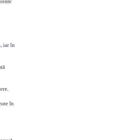
erente
 iar în
ată
ere.
zute în