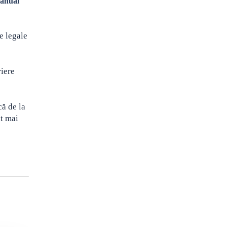
 anual
e legale
riere
că de la
at mai