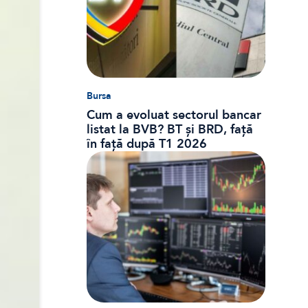
Bursa
Cum a evoluat sectorul bancar
listat la BVB? BT și BRD, față
în față după T1 2026