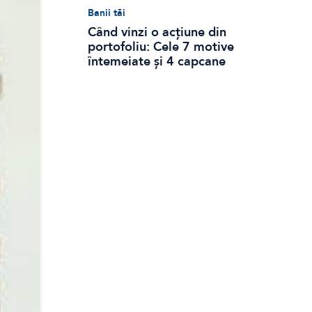
Banii tăi
Când vinzi o acțiune din
portofoliu: Cele 7 motive
întemeiate și 4 capcane
emoționale (ghid 2026)