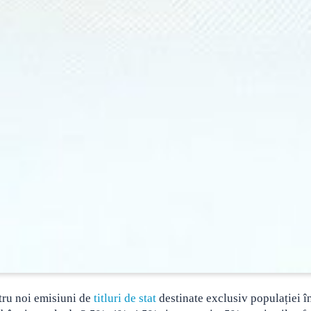
tru noi emisiuni de
titluri de stat
destinate exclusiv populației î