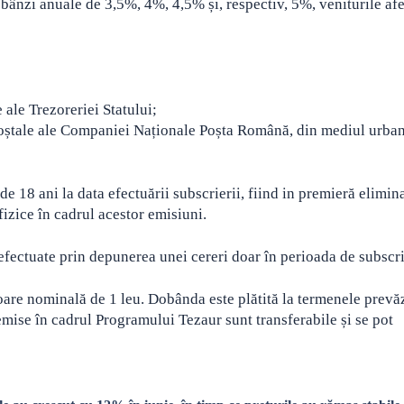
dobânzi anuale de 3,5%, 4%, 4,5% și, respectiv, 5%,
veniturile af
 ale Trezoreriei Statului;
poștale ale Companiei Naționale Poșta Română, din mediul urban,
de 18 ani la data efectuării subscrierii, fiind in premieră elimin
fizice în cadrul acestor emisiuni.
a efectuate prin depunerea unei cereri doar în perioada de subscri
oare nominală de 1 leu. Dobânda este plătită la termenele prevă
emise în cadrul Programului Tezaur sunt transferabile și se pot