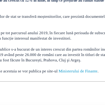
ile au crescut cu 12% în iunie, în timp ce prețurile au rămas stabile
ilor de stat se transferă moștenitorilor, care prezintă documentel
a pe tot parcursul anului 2019, în fiecare lună perioada de subsc
în funcție interesul manifestat de investitori.
blice s-a bucurat de un interes crescut din partea românilor in
19 având peste 26.000 de români care au investit în titluri de st
u fost făcute în București, Prahova, Cluj şi Argeş.
le acestuia se vor publica pe site-ul
Ministerului de Finante
.