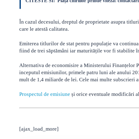
CITESTE SI:
Piața chiriilor prinde viteză: contactăr
În cazul decesului, dreptul de proprietate asupra titlur
care le atestă calitatea.
Emiterea titlurilor de stat pentru populație va continu
fiind de trei săptămâni iar maturitățile vor fi stabilite 
Alternativa de economisire a Ministerului Finanțelor Pu
inceputul emisiunilor, primele patru luni ale anului 20
mult de 1,4 miliarde de lei. Cele mai multe subscrieri a
Prospectul de emisiune
și orice eventuale modificări a
[ajax_load_more]