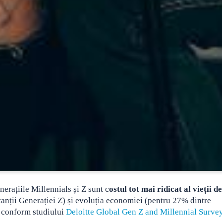
erațiile Millennials și Z sunt c
ostul tot mai ridicat al vieții de
anții Generației Z) și evoluția economiei (pentru 27% dintre
, conform studiului
Deloitte Global Gen Z and Millennial Surve