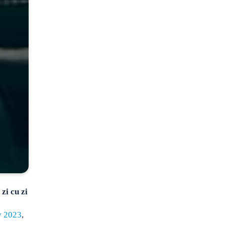
 zi cu zi
y 2023
,