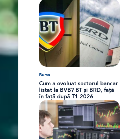
dobânzi și CASS
Bursa
Cum a evoluat sectorul bancar
listat la BVB? BT și BRD, față
în față după T1 2026