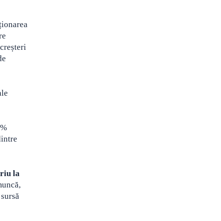
ționarea
re
creșteri
de
ale
35%
intre
riu la
 muncă,
 sursă