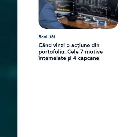
Banii tăi
Când vinzi o acțiune din
portofoliu: Cele 7 motive
întemeiate și 4 capcane
emoționale (ghid 2026)