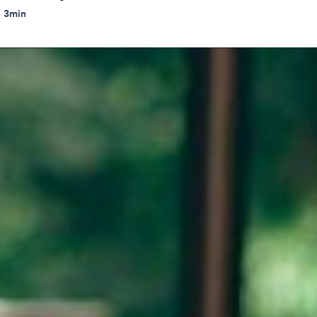
3
min