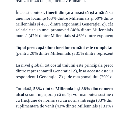
realizat în 44 de țări, inclusiv România.
În acest context,
tinerii din țara noastră își amână s
unei noi locuințe (63% dintre Millennials și 60% dintr
Millennials și 48% dintre exponenții Generației Z), cât 
salariale sau a unei promovări (48% dintre Millennials
muncă (47% dintre Millennials și 46% dintre exponenți
Topul preocupărilor tinerilor români este completat 
(pentru 20% dintre Millennials și 35% dintre reprezent
La nivel global, tot costul traiului este principala pr
dintre reprezentanții Generației Z), însă aceasta este 
respondenții Generației Z) și de rata șomajului (20% d
Totodată,
58% dintre Millennials și 38% dintre membr
altul
și sunt îngrijorați că nu își vor mai putea susține
cu fracțiune de normă sau cu normă întreagă (33% dintr
suplimentară de venit (43% dintre Millennials și 31% d