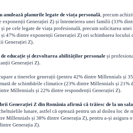
au anulează planurile legate de viața personală
, precum achizi
e exponenții Generației Z) și întemeierea unei familii (33% dint
și pe cele legate de viața profesională, precum solicitarea unei 
 și 47% dintre exponenții Generației Z) ori schimbarea locului 
i Generației Z).
de educație și dezvoltarea abilităților personale
și profesion
anții Generației Z).
eocupare a tinerelor generații (pentru 42% dintre Millennials și 
urmată de schimbările climatice (23% dintre Millennials și 21% d
intre Millennials și 22% dintre respondenții Generației Z).
ii Generației Z din România afirmă că trăiesc de la un sala
 cheltuielile lunare, astfel că optează pentru un al doilea loc de
e Millennials și 38% dintre Generația Z), pentru a-și asigura o
intre Generația Z).