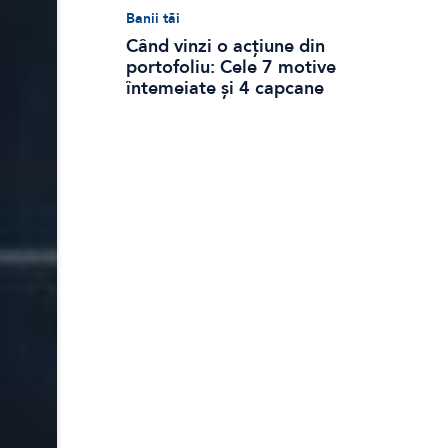
Banii tăi
Când vinzi o acțiune din
portofoliu: Cele 7 motive
întemeiate și 4 capcane
emoționale (ghid 2026)