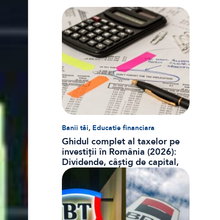
,
Banii tăi
Educatie financiara
Ghidul complet al taxelor pe
investiții în România (2026):
Dividende, câștig de capital,
dobânzi și CASS