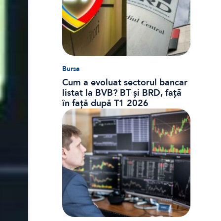
Bursa
Cum a evoluat sectorul bancar
listat la BVB? BT și BRD, față
în față după T1 2026