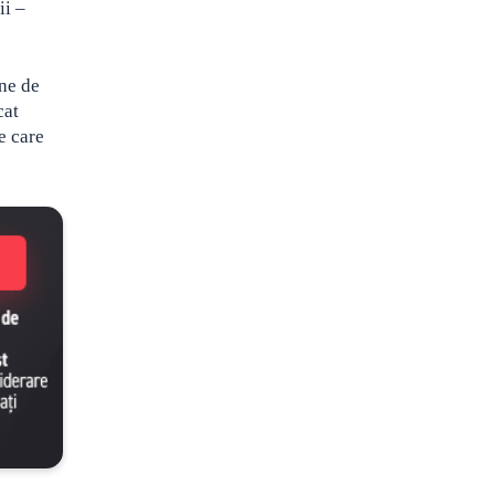
ii –
ane de
cat
e care