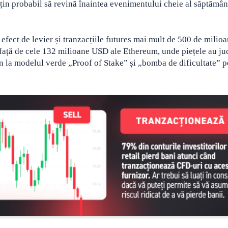
uțin probabil să revină înaintea evenimentului cheie al săptămân
u efect de levier și tranzacțiile futures mai mult de 500 de milio
 față de cele 132 milioane USD ale Ethereum, unde piețele au ju
in la modelul verde „Proof of Stake” și „bomba de dificultate” p