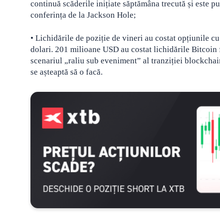
continuă scăderile inițiate săptămâna trecută și este p
conferința de la Jackson Hole;
• Lichidările de poziție de vineri au costat opțiunile c
dolari. 201 milioane USD au costat lichidările Bitcoin
scenariul „raliu sub eveniment” al tranziției blockcha
se așteaptă să o facă.