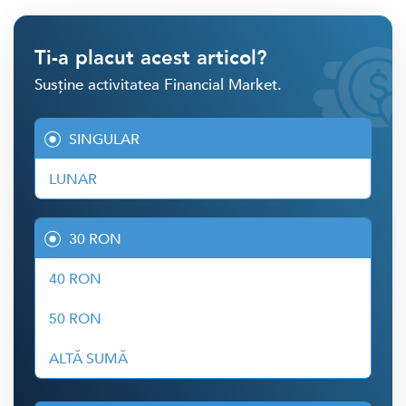
Ti-a placut acest articol?
Susține activitatea Financial Market.
SINGULAR
LUNAR
30 RON
40 RON
50 RON
ALTĂ SUMĂ