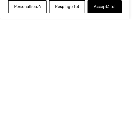
Personalizează
Respinge tot
Acceptă tot
Alătură-te Comunității Financial
Market