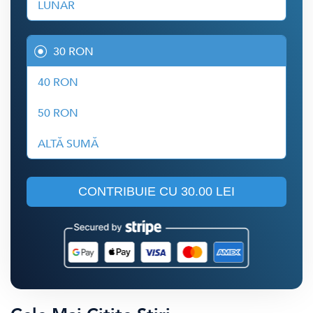
LUNAR
30 RON
40 RON
50 RON
ALTĂ SUMĂ
CONTRIBUIE CU
30.00 LEI