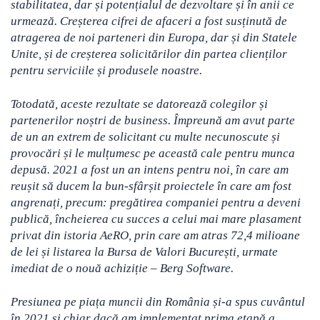
stabilitatea, dar și potențialul de dezvoltare și în anii ce
urmează. Creșterea cifrei de afaceri a fost susținută de
atragerea de noi parteneri din Europa, dar și din Statele
Unite, și de creșterea solicitărilor din partea clienților
pentru serviciile și produsele noastre.
Totodată, aceste rezultate se datorează colegilor și
partenerilor noștri de business. Împreună am avut parte
de un an extrem de solicitant cu multe necunoscute și
provocări și le mulțumesc pe această cale pentru munca
depusă. 2021 a fost un an intens pentru noi, în care am
reușit să ducem la bun-sfârșit proiectele în care am fost
angrenați, precum: pregătirea companiei pentru a deveni
publică, încheierea cu succes a celui mai mare plasament
privat din istoria AeRO, prin care am atras 72,4 milioane
de lei și listarea la Bursa de Valori București, urmate
imediat de o nouă achiziție – Berg Software.
Presiunea pe piața muncii din România și-a spus cuvântul
în 2021 și chiar dacă am implementat prima etapă a