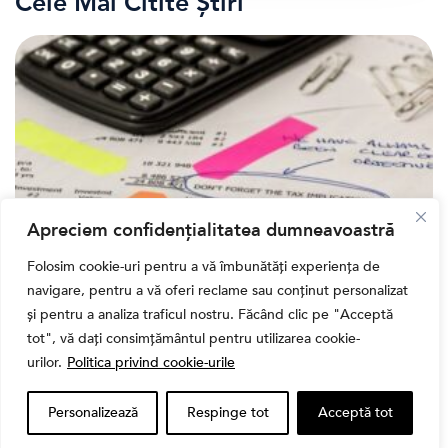
Cele Mai Citite Știri
Apreciem confidențialitatea dumneavoastră
Folosim cookie-uri pentru a vă îmbunătăți experiența de
,
Banii tăi
Educatie financiara
navigare, pentru a vă oferi reclame sau conținut personalizat
Ghidul complet al taxelor pe investiții în România
și pentru a analiza traficul nostru. Făcând clic pe "Acceptă
(2026): Dividende, câștig de capital, dobânzi și
tot", vă dați consimțământul pentru utilizarea cookie-
CASS
urilor.
Politica privind cookie-urile
Personalizează
Respinge tot
Acceptă tot