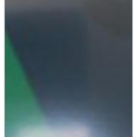
Crypto
Sustainability
Digital payments
BROKERI
TERMENUL ZILEI