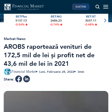
SUSȚINE
Home
»
AROBS raportează venituri de 172,5 mil de lei și
BETPlus
BET-NG
BET-XT
profit net de 43,6 mil de lei în 2021
5137.13
2686.23
3037.11
PIATA DE CAPITAL
FINANTE PERSONALE
-0.54%
-0.74%
-0.48%
Market News
Banii tăi
Investiții
Educatie financiara
Market News
AROBS raportează venituri de
International
Pensie & taxe
172,5 mil de lei și profit net de
BVB Recap
Credite
43,6 mil de lei în 2021
Bursa
Asigurari
Acțiunea Zilei
Start-Up
Financial Market
Luni, Februarie 28, 2022
3
min
Brokeri
Share:
FINTECH
GREEN FINANCE
Artificial Intelligence
ESG Investments
Digital Trends
Renewable Energy