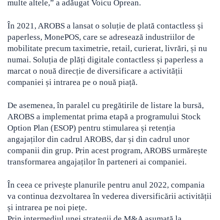
multe altele,” a adăugat Voicu Oprean.
În 2021, AROBS a lansat o soluție de plată contactless și
paperless, MonePOS, care se adresează industriilor de
mobilitate precum taximetrie, retail, curierat, livrări, și nu
numai. Soluția de plăți digitale contactless și paperless a
marcat o nouă direcție de diversificare a activității
companiei și intrarea pe o nouă piață.
De asemenea, în paralel cu pregătirile de listare la bursă,
AROBS a implementat prima etapă a programului Stock
Option Plan (ESOP) pentru stimularea și retenția
angajaților din cadrul AROBS, dar și din cadrul unor
companii din grup. Prin acest program, AROBS urmărește
transformarea angajaților în parteneri ai companiei.
În ceea ce privește planurile pentru anul 2022, compania
va continua dezvoltarea în vederea diversificării activității
și intrarea pe noi piețe.
Prin intermediul unei strategii de M&A asumată la