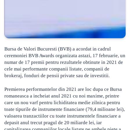
Bursa de Valori Bucuresti (BVB) a acordat in cadrul
ceremoniei BVB Awards organizata astazi, 17 februarie, un
numar de 17 premii pentru rezultatele obtinute in 2021 de
cele mai performante companii listate, companii de
brokeraj, fonduri de pensii private sau de investitii.
Premierea performantelor din 2021 are loc dupa ce Bursa
romaneasca a incheiat anul 2021 cu noi maxime, printre
care un nou varf pentru lichiditatea medie zilnica pentru
toate tipurile de instrumente financiare (79,4 milioane lei),
valoarea tranzactiilor cu toate instrumentele financiare a
depasit anul trecut pragul de 20 miliarde lei, iar
capitalizarea companiilor locale listate pe ambele piete a