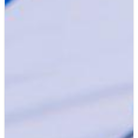
Crypto
Sustainability
Digital payments
BROKERI
TERMENUL ZILEI