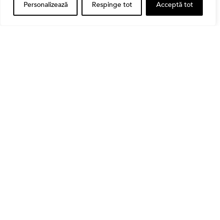
Personalizează
Respinge tot
Acceptă tot
Alătură-te Comunității Financial
Market