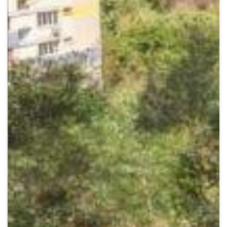
Crypto
Sustainability
Digital payments
BROKERI
TERMENUL ZILEI