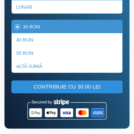
LUNAR
30 RON
40 RON
50 RON
ALTĂ SUMĂ
CONTRIBUIE CU
30.00 LEI