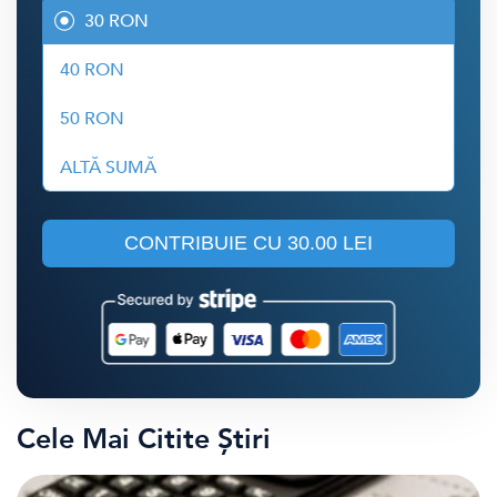
30 RON
40 RON
50 RON
ALTĂ SUMĂ
CONTRIBUIE CU
30.00 LEI
Cele Mai Citite Știri