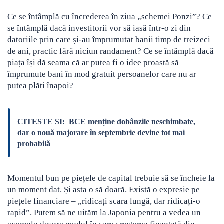
Ce se întâmplă cu încrederea în ziua „schemei Ponzi”? Ce
se întâmplă dacă investitorii vor să iasă într-o zi din
datoriile prin care și-au împrumutat banii timp de treizeci
de ani, practic fără niciun randament? Ce se întâmplă dacă
piața își dă seama că ar putea fi o idee proastă să
împrumute bani în mod gratuit persoanelor care nu ar
putea plăti înapoi?
CITESTE SI:
BCE menține dobânzile neschimbate,
dar o nouă majorare în septembrie devine tot mai
probabilă
Momentul bun pe piețele de capital trebuie să se încheie la
un moment dat. Și asta o să doară. Există o expresie pe
piețele financiare – „ridicați scara lungă, dar ridicați-o
rapid”. Putem să ne uităm la Japonia pentru a vedea un