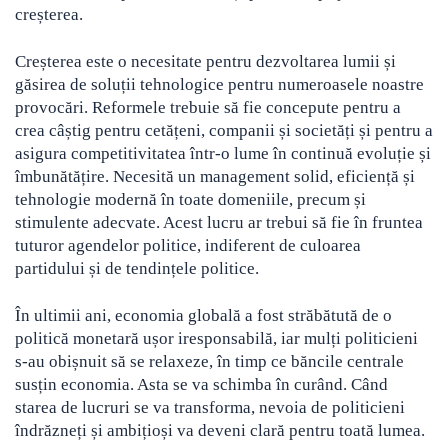
creșterea.
Creșterea este o necesitate pentru dezvoltarea lumii și
găsirea de soluții tehnologice pentru numeroasele noastre
provocări. Reformele trebuie să fie concepute pentru a
crea câștig pentru cetățeni, companii și societăți și pentru a
asigura competitivitatea într-o lume în continuă evoluție și
îmbunătățire. Necesită un management solid, eficiență și
tehnologie modernă în toate domeniile, precum și
stimulente adecvate. Acest lucru ar trebui să fie în fruntea
tuturor agendelor politice, indiferent de culoarea
partidului și de tendințele politice.
În ultimii ani, economia globală a fost străbătută de o
politică monetară ușor iresponsabilă, iar mulți politicieni
s-au obișnuit să se relaxeze, în timp ce băncile centrale
susțin economia. Asta se va schimba în curând. Când
starea de lucruri se va transforma, nevoia de politicieni
îndrăzneți și ambițioși va deveni clară pentru toată lumea.