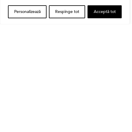
Personalizează
Respinge tot
Acceptă tot
Bursa
Cum a evoluat sectorul bancar listat la BVB? BT și
BRD, față în față după T1 2026
Banii tăi
Când vinzi o acțiune din portofoliu: Cele 7 motive