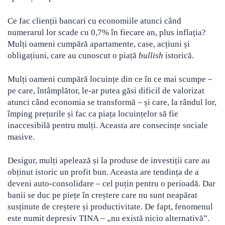
Ce fac clienții bancari cu economiile atunci când
numerarul lor scade cu 0,7% în fiecare an, plus inflația?
Mulți oameni cumpără apartamente, case, acțiuni și
obligațiuni, care au cunoscut o piață
bullish
istorică.
Mulți oameni cumpără locuințe din ce în ce mai scumpe –
pe care, întâmplător, le-ar putea găsi dificil de valorizat
atunci când economia se transformă – și care, la rândul lor,
împing prețurile și fac ca piața locuințelor să fie
inaccesibilă pentru mulți. Aceasta are consecințe sociale
masive.
Desigur, mulți apelează și la produse de investiții care au
obținut istoric un profit bun. Aceasta are tendința de a
deveni auto-consolidare – cel puțin pentru o perioadă. Dar
banii se duc pe piețe în creștere care nu sunt neapărat
susținute de creștere și productivitate. De fapt, fenomenul
este numit depresiv TINA – „nu există nicio alternativă”.