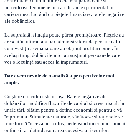
confruntăm cu unul dintre cele mai paradoxale și
periculoase fenomene pe care le-am experimentat în
cariera mea, lucrând cu piețele financiare: ratele negative
ale dobânzilor.
La suprafață, situația poate părea promițătoare. Piețele au
crescut în ultimii ani, iar administratorii de pensii și alții
cu investiții asemănătoare au obținut profituri bune. În
același timp, dobânzile mici au susținut persoanele care
vor o locuință sau acces la împrumuturi.
Dar avem nevoie de o analiză a perspectivelor mai
ample.
Creșterea riscului este uriașă. Ratele negative ale
dobânzilor modifică fluxurile de capital și cresc riscul. În
unele țări, plătim pentru a deține economii și pentru a vă
împrumuta. Stimulente naturale, sănătoase și raționale se
transformă în ceva periculos, pedepsind un comportament
optim și răsplătind asumarea excesivă a riscurilor.