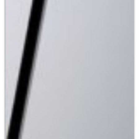
Crypto
Sustainability
Digital payments
BROKERI
TERMENUL ZILEI