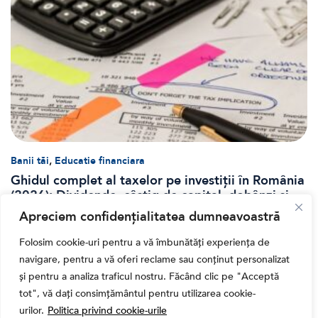
,
Banii tăi
Educatie financiara
Ghidul complet al taxelor pe investiții în România
(2026): Dividende, câștig de capital, dobânzi și
CASS
Apreciem confidențialitatea dumneavoastră
Folosim cookie-uri pentru a vă îmbunătăți experiența de
navigare, pentru a vă oferi reclame sau conținut personalizat
și pentru a analiza traficul nostru. Făcând clic pe "Acceptă
tot", vă dați consimțământul pentru utilizarea cookie-
urilor.
Politica privind cookie-urile