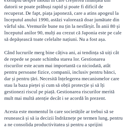
exemplu despre modul în care creșterea finanțată din
datorii se poate prăbuși rapid și poate fi dificil de
recuperat. De fapt, piața japoneză, care a atins apogeul la
începutul anului 1990, astăzi valorează doar jumătate din
vârful său. Vremurile bune nu țin la nesfârșit. În anii 80 și
începutul anilor 90, mulți au crezut că Japonia este pe cale
să depășească toate celelalte națiuni. Nu a fost așa.
Când lucrurile merg bine câțiva ani, ai tendința să uiți cât
de repede se poate schimba starea lor. Gestionarea
riscurilor este acum mai importantă ca niciodată, atât
pentru persoane fizice, companii, inclusiv pentru bănci,
dar și pentru țări. Necesită înțelegerea mecanismelor care
stau la baza pieței și cum să obții protecție și să îți
gestionezi riscul pe piață. Gestionarea riscurilor merită
mult mai multă atenție decât i se acordă în ​​prezent.
Acesta este momentul în care societățile ar trebui să se
reunească și să ia decizii îndrăznețe pe termen lung, pentru
a ne consolida productivitatea și pentru a sprijini