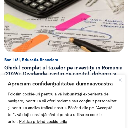
,
Banii tăi
Educatie financiara
Ghidul complet al taxelor pe investiții în România
(2026): Dividende, câștig de capital, dobânzi și
CASS
Apreciem confidențialitatea dumneavoastră
Folosim cookie-uri pentru a vă îmbunătăți experiența de
navigare, pentru a vă oferi reclame sau conținut personalizat
și pentru a analiza traficul nostru. Făcând clic pe "Acceptă
tot", vă dați consimțământul pentru utilizarea cookie-
urilor.
Politica privind cookie-urile