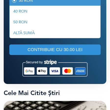
30 RON
40 RON
50 RON
ALTĂ SUMĂ
CONTRIBUIE CU
30.00 LEI
Cele Mai Citite Știri