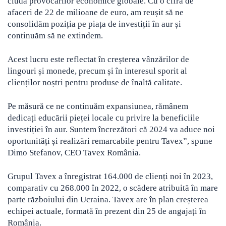
ciuda provocărilor economice globale. Cu o cifră de
afaceri de 22 de milioane de euro, am reușit să ne
consolidăm poziția pe piața de investiții în aur și
continuăm să ne extindem.
Acest lucru este reflectat în creșterea vânzărilor de
lingouri și monede, precum și în interesul sporit al
clienților noștri pentru produse de înaltă calitate.
Pe măsură ce ne continuăm expansiunea, rămânem
dedicați educării pieței locale cu privire la beneficiile
investiției în aur. Suntem încrezători că 2024 va aduce noi
oportunități și realizări remarcabile pentru Tavex”, spune
Dimo Stefanov, CEO Tavex România.
Grupul Tavex a înregistrat 164.000 de clienți noi în 2023,
comparativ cu 268.000 în 2022, o scădere atribuită în mare
parte războiului din Ucraina. Tavex are în plan creșterea
echipei actuale, formată în prezent din 25 de angajați în
România.