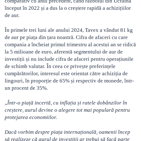
comparativ cu anul precedent, când războiul din Ucraina
început în 2022 și a dus la o creștere rapidă a achizițiilor
de aur.
În primele trei luni ale anului 2024, Tavex a vândut 81 kg
de aur pe piața din țara noastră. Cifra de afaceri cu care
compania a încheiat primul trimestru al acestui an se ridică
la 5 milioane de euro, aferentă segmentului de aur de
investiții și nu include cifra de afaceri pentru operațiunile
de schimb valutar. În ceea ce privește preferințele
cumpărătorilor, interesul este orientat către achiziția de
lingouri, în proporție de 65% și respectiv de monede, într-
un procent de 35%.
„
Într-o piață incertă, cu inflația și ratele dobânzilor în
creștere, aurul devine o alegere tot mai populară pentru
protejarea economiilor.
Dacă vorbim despre piața internațională, oamenii încep
să realizeze că aurul de investiții ar trebui să facă parte