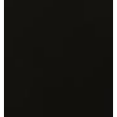
Crypto
Sustainability
Digital payments
BROKERI
TERMENUL ZILEI