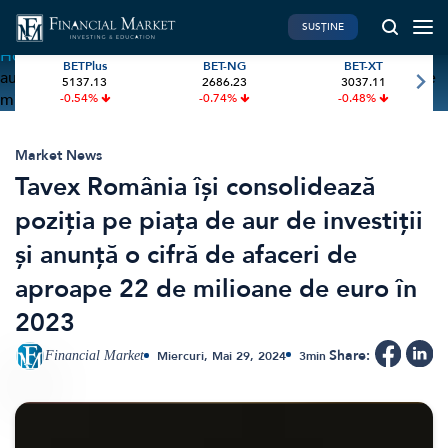
SUSȚINE
Home
»
Tavex România își consolidează poziția pe piața de
BETPlus
BET-NG
BET-XT
aur de investiții și anunță o cifră de afaceri de aproape 22 de
5137.13
2686.23
3037.11
PIATA DE CAPITAL
FINANTE PERSONALE
milioane de euro în 2023
-0.54%
-0.74%
-0.48%
Market News
Banii tăi
Investiții
Educatie financiara
Market News
Tavex România își consolidează
International
Pensie & taxe
poziția pe piața de aur de investiții
BVB Recap
Credite
și anunță o cifră de afaceri de
Bursa
Asigurari
aproape 22 de milioane de euro în
Acțiunea Zilei
Start-Up
2023
Brokeri
Share:
Financial Market
Miercuri, Mai 29, 2024
3
min
FINTECH
GREEN FINANCE
Artificial Intelligence
ESG Investments
Digital Trends
Renewable Energy