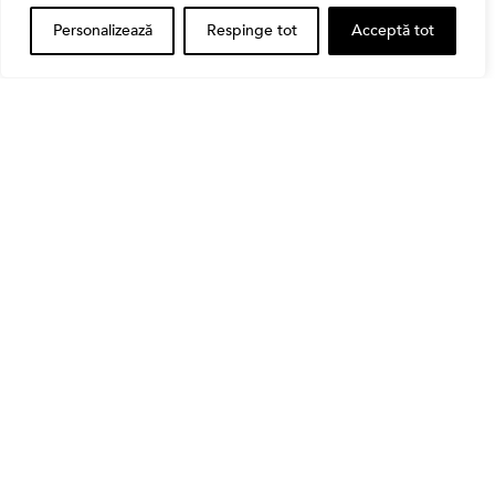
Personalizează
Respinge tot
Acceptă tot
Bursa
Cum a evoluat sectorul bancar listat la BVB? BT și
BRD, față în față după T1 2026
Banii tăi
Când vinzi o acțiune din portofoliu: Cele 7 motive
întemeiate și 4 capcane emoționale (ghid 2026)