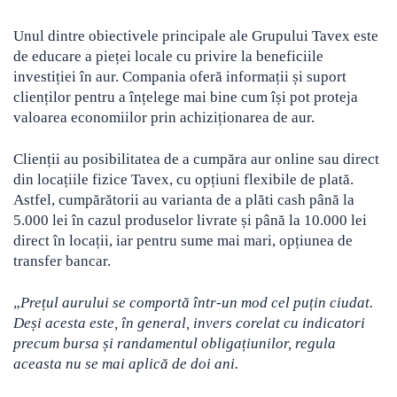
Unul dintre obiectivele principale ale Grupului Tavex este
de educare a pieței locale cu privire la beneficiile
investiției în aur. Compania oferă informații și suport
clienților pentru a înțelege mai bine cum își pot proteja
valoarea economiilor prin achiziționarea de aur.
Clienții au posibilitatea de a cumpăra aur online sau direct
din locațiile fizice Tavex, cu opțiuni flexibile de plată.
Astfel, cumpărătorii au varianta de a plăti cash până la
5.000 lei în cazul produselor livrate și până la 10.000 lei
direct în locații, iar pentru sume mai mari, opțiunea de
transfer bancar.
„
Prețul aurului se comportă într-un mod cel puțin ciudat.
Deși acesta este, în general, invers corelat cu indicatori
precum bursa și randamentul obligațiunilor, regula
aceasta nu se mai aplică de doi ani.