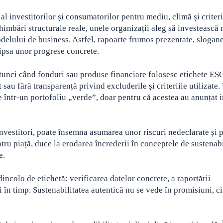
l investitorilor și consumatorilor pentru mediu, climă și criter
imbări structurale reale, unele organizații aleg să investească 
delului de business. Astfel, rapoarte frumos prezentate, slogan
ipsa unor progrese concrete.
atunci când fonduri sau produse financiare folosesc etichete ESG
sau fără transparență privind excluderile și criteriile utilizate.
într-un portofoliu „verde”, doar pentru că acestea au anunțat i
nvestitori, poate însemna asumarea unor riscuri nedeclarate și p
ru piață, duce la erodarea încrederii în conceptele de sustenabil
e.
incolo de etichetă: verificarea datelor concrete, a raportării
 în timp. Sustenabilitatea autentică nu se vede în promisiuni, ci