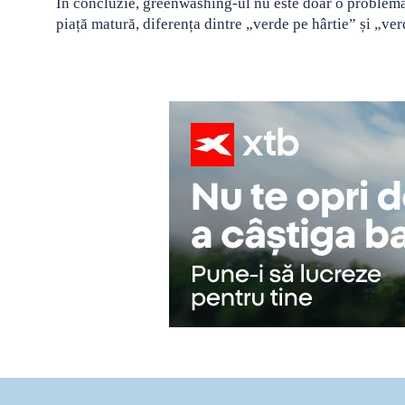
În concluzie, greenwashing-ul nu este doar o problemă d
piață matură, diferența dintre „verde pe hârtie” și „ver