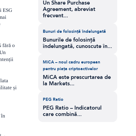
Un Share Purchase
Agreement, abreviat
ii ESG
frecvent...
mai
e
Bunuri de folosință îndelungată
Bunurile de folosință
 fără o
îndelungată, cunoscute în...
 Un
ntenții
MiCA – noul cadru european
pentru piața criptoactivelor
MiCA este prescurtarea de
lata
la Markets...
itate și
PEG Ratio
PEG Ratio – Indicatorul
care combină...
 în