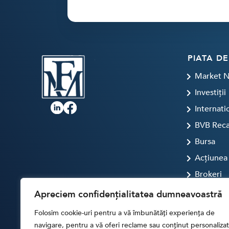
PIATA DE
Market 
Investiții
Internati
BVB Rec
Bursa
Acțiunea 
Brokeri
FINTECH
Apreciem confidențialitatea dumneavoastră
Artificial
Folosim cookie-uri pentru a vă îmbunătăți experiența de
Digital T
navigare, pentru a vă oferi reclame sau conținut personalizat