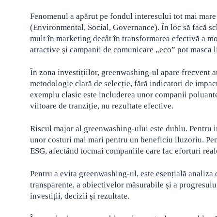
Fenomenul a apărut pe fondul interesului tot mai mare a
(Environmental, Social, Governance). În loc să facă sch
mult în marketing decât în transformarea efectivă a mo
atractive și campanii de comunicare „eco” pot masca l
În zona investițiilor, greenwashing-ul apare frecvent 
metodologie clară de selecție, fără indicatori de impact 
exemplu clasic este includerea unor companii poluante 
viitoare de tranziție, nu rezultate efective.
Riscul major al greenwashing-ului este dublu. Pentru i
unor costuri mai mari pentru un beneficiu iluzoriu. Pent
ESG, afectând tocmai companiile care fac eforturi real
Pentru a evita greenwashing-ul, este esențială analiza d
transparente, a obiectivelor măsurabile și a progresului
investiții, decizii și rezultate.