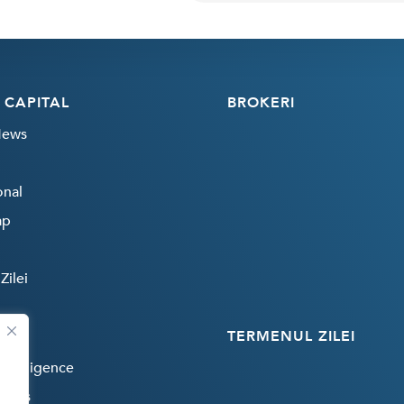
 CAPITAL
BROKERI
News
onal
ap
Zilei
TERMENUL ZILEI
 Intelligence
rends