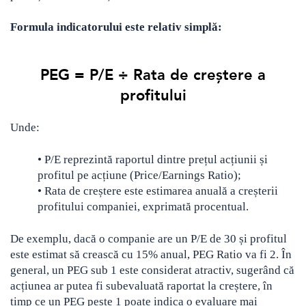
Crypto
Sustainability
Formula indicatorului este relativ simplă:
Digital payments
PEG = P/E ÷ Rata de creștere a
BROKERI
TERMENUL ZILEI
profitului​
Unde:
• P/E reprezintă raportul dintre prețul acțiunii și
profitul pe acțiune (Price/Earnings Ratio);
• Rata de creștere este estimarea anuală a creșterii
profitului companiei, exprimată procentual.
De exemplu, dacă o companie are un P/E de 30 și profitul
este estimat să crească cu 15% anual, PEG Ratio va fi 2. În
general, un PEG sub 1 este considerat atractiv, sugerând că
acțiunea ar putea fi subevaluată raportat la creștere, în
timp ce un PEG peste 1 poate indica o evaluare mai