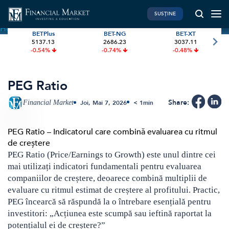
SUSȚINE
Home
»
Terms
»
PEG Ratio
BETPlus
BET-NG
BET-XT
5137.13
2686.23
3037.11
PIATA DE CAPITAL
FINANTE PERSONALE
-0.54%
-0.74%
-0.48%
Market News
Banii tăi
Investiții
Educatie financiara
PEG Ratio
International
Pensie & taxe
Share:
Financial Market
Joi, Mai 7, 2026
< 1
min
BVB Recap
Credite
Bursa
Asigurari
PEG Ratio – Indicatorul care combină evaluarea cu ritmul
de creștere
Acțiunea Zilei
Start-Up
PEG Ratio (Price/Earnings to Growth) este unul dintre cei
Brokeri
mai utilizați indicatori fundamentali pentru evaluarea
companiilor de creștere, deoarece combină multiplii de
evaluare cu ritmul estimat de creștere al profitului. Practic,
FINTECH
GREEN FINANCE
PEG încearcă să răspundă la o întrebare esențială pentru
Artificial Intelligence
ESG Investments
investitori: „Acțiunea este scumpă sau ieftină raportat la
potențialul ei de creștere?”
Digital Trends
Renewable Energy