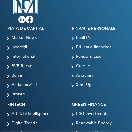
PIATA DE CAPITAL
FINANTE PERSONALE
Market News
Banii tăi
Investiții
Educatie financiara
International
Pensie & taxe
BVB Recap
Credite
Bursa
Asigurari
Acțiunea Zilei
Start-Up
Brokeri
FINTECH
GREEN FINANCE
Artificial Intelligence
ESG Investments
Digital Trends
Renewable Energy