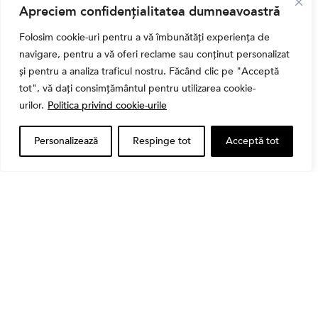
Bursa
Apreciem confidențialitatea dumneavoastră
Cum a evoluat sectorul bancar listat la BVB? BT și
BRD, față în față după T1 2026
Folosim cookie-uri pentru a vă îmbunătăți experiența de
navigare, pentru a vă oferi reclame sau conținut personalizat
și pentru a analiza traficul nostru. Făcând clic pe "Acceptă
tot", vă dați consimțământul pentru utilizarea cookie-
urilor.
Politica privind cookie-urile
Personalizează
Respinge tot
Acceptă tot
Banii tăi
Când vinzi o acțiune din portofoliu: Cele 7 motive
întemeiate și 4 capcane emoționale (ghid 2026)