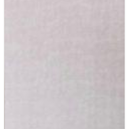
Crypto
Sustainability
Digital payments
BROKERI
TERMENUL ZILEI