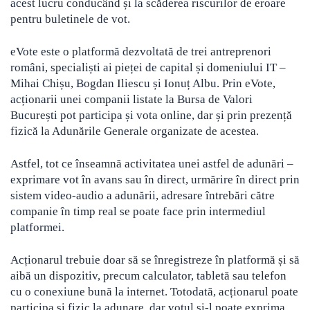
acest lucru conducând și la scăderea riscurilor de eroare
pentru buletinele de vot.
eVote este o platformă dezvoltată de trei antreprenori
români, specialiști ai pieței de capital și domeniului IT –
Mihai Chișu, Bogdan Iliescu și Ionuț Albu. Prin eVote,
acționarii unei companii listate la Bursa de Valori
București pot participa și vota online, dar și prin prezență
fizică la Adunările Generale organizate de acestea.
Astfel, tot ce înseamnă activitatea unei astfel de adunări –
exprimare vot în avans sau în direct, urmărire în direct prin
sistem video-audio a adunării, adresare întrebări către
companie în timp real se poate face prin intermediul
platformei.
Acționarul trebuie doar să se înregistreze în platformă și să
aibă un dispozitiv, precum calculator, tabletă sau telefon
cu o conexiune bună la internet. Totodată, acționarul poate
participa și fizic la adunare, dar votul și-l poate exprima