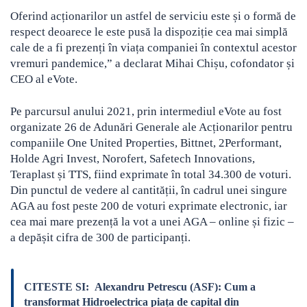
Oferind acționarilor un astfel de serviciu este și o formă de
respect deoarece le este pusă la dispoziție cea mai simplă
cale de a fi prezenți în viața companiei în contextul acestor
vremuri pandemice,” a declarat Mihai Chișu, cofondator și
CEO al eVote.
Pe parcursul anului 2021, prin intermediul eVote au fost
organizate 26 de Adunări Generale ale Acționarilor pentru
companiile One United Properties, Bittnet, 2Performant,
Holde Agri Invest, Norofert, Safetech Innovations,
Teraplast și TTS, fiind exprimate în total 34.300 de voturi.
Din punctul de vedere al cantității, în cadrul unei singure
AGA au fost peste 200 de voturi exprimate electronic, iar
cea mai mare prezență la vot a unei AGA – online și fizic –
a depășit cifra de 300 de participanți.
CITESTE SI:
Alexandru Petrescu (ASF): Cum a
transformat Hidroelectrica piața de capital din