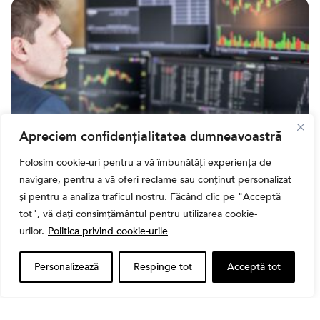
Apreciem confidențialitatea dumneavoastră
Folosim cookie-uri pentru a vă îmbunătăți experiența de
Banii tăi
navigare, pentru a vă oferi reclame sau conținut personalizat
Când vinzi o acțiune din portofoliu: Cele 7 motive
și pentru a analiza traficul nostru. Făcând clic pe "Acceptă
întemeiate și 4 capcane emoționale (ghid 2026)
tot", vă dați consimțământul pentru utilizarea cookie-
urilor.
Politica privind cookie-urile
Personalizează
Respinge tot
Acceptă tot