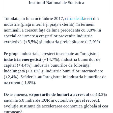
Institutul National de Statistica
Totodata, in luna octombrie 2017,
cifra de afaceri
din
industrie (piaţa internă şi piaţa externă), în termeni
nominali, a crescut faţă de luna precedentă cu 3,0%, in
special
ca urmare a creşterilor provenite industria
extractivă (+5,5%) şi industria prelucrătoare (+2,9%).
Pe grupe industriale, creşteri insemnate au înregistrat
industria energetică
(+14,7%), industria bunurilor de
capital (+4,4%), industria bunurilor de folosinţă
îndelungată (+3,1%) şi industria bunurilor intermediare
(+2,4%). Scăderi s-au înregistrat în industria bunurilor de
uz curent (-1,8%).
De asemenea,
exporturile de bunuri au crescut
cu 13.3%
an/an la 5.8 miliarde EUR în octombrie (nivel record),
evoluție susținută de accelerarea economică globală și cea
europeană.