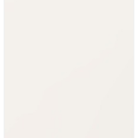
Crypto
Sustainability
Digital payments
BROKERI
TERMENUL ZILEI