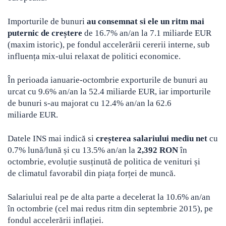
Importurile de bunuri
au consemnat si ele un ritm mai
puternic de creștere
de 16.7% an/an la 7.1 miliarde EUR
(maxim istoric), pe fondul accelerării cererii interne, sub
influența mix-ului relaxat de politici economice.
În perioada ianuarie-octombrie exporturile de bunuri au
urcat cu 9.6% an/an la 52.4 miliarde EUR, iar importurile
de bunuri s-au majorat cu 12.4% an/an la 62.6
miliarde EUR.
Datele INS mai indică si
creșterea salariului mediu net
cu
0.7% lună/lună și cu 13.5% an/an la
2,392 RON
în
octombrie, evoluție susținută de politica de venituri și
de climatul favorabil din piața forței de muncă.
Salariului real pe de alta parte a decelerat la 10.6% an/an
în octombrie (cel mai redus ritm din septembrie 2015), pe
fondul accelerării inflației.