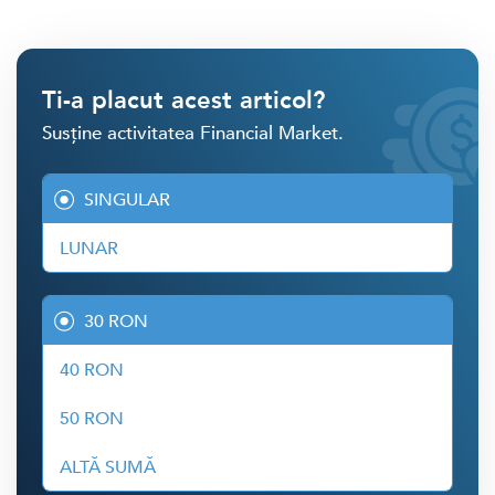
Ti-a placut acest articol?
Susține activitatea Financial Market.
SINGULAR
LUNAR
30 RON
40 RON
50 RON
ALTĂ SUMĂ