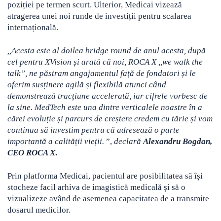
poziției pe termen scurt. Ulterior, Medicai vizează
atragerea unei noi runde de investiții pentru scalarea
internațională.
,,Acesta este al doilea bridge round de anul acesta, după
cel pentru XVision și arată că noi, ROCA X ,,we walk the
talk”, ne păstram angajamentul față de fondatori și le
oferim susținere agilă și flexibilă atunci când
demonstrează tracțiune accelerată, iar cifrele vorbesc de
la sine. MedTech este una dintre verticalele noastre în a
cărei evoluție și parcurs de creștere credem cu tărie și vom
continua să investim pentru că adresează o parte
importantă a calității vieții.
”,
declară
Alexandru Bogdan,
CEO ROCA X
.
Prin platforma Medicai, pacientul are posibilitatea să își
stocheze facil arhiva de imagistică medicală și să o
vizualizeze având de asemenea capacitatea de a transmite
dosarul medicilor.