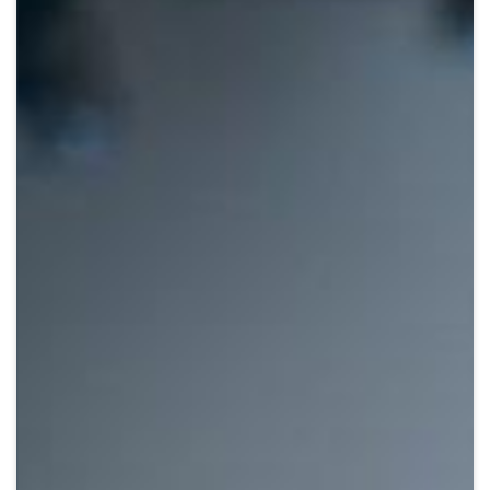
Crypto
Sustainability
Digital payments
BROKERI
TERMENUL ZILEI