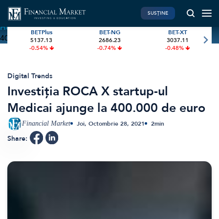
SUSȚINE
Home
»
Investiția ROCA X startup-ul Medicai ajunge la
BETPlus
BET-NG
BET-XT
400.000 de euro
5137.13
2686.23
3037.11
PIATA DE CAPITAL
FINANTE PERSONALE
-0.54%
-0.74%
-0.48%
Market News
Banii tăi
Investiții
Educatie financiara
Digital Trends
Investiția ROCA X startup-ul
International
Pensie & taxe
Medicai ajunge la 400.000 de euro
BVB Recap
Credite
Bursa
Asigurari
Financial Market
Joi, Octombrie 28, 2021
2
min
Acțiunea Zilei
Start-Up
Share:
Brokeri
FINTECH
GREEN FINANCE
Artificial Intelligence
ESG Investments
Digital Trends
Renewable Energy