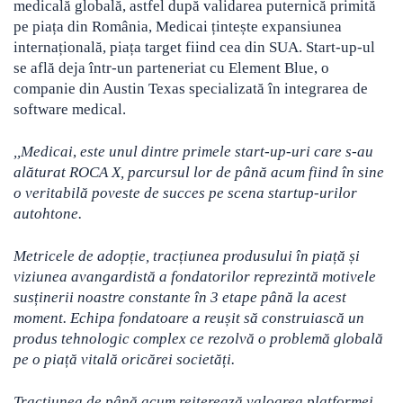
medicală globală, astfel după validarea puternică primită
pe piața din România, Medicai țintește expansiunea
internațională, piața target fiind cea din SUA. Start-up-ul
se află deja într-un parteneriat cu Element Blue, o
companie din Austin Texas specializată în integrarea de
software medical.
,,
Medicai
,
este unul dintre primele start-up-uri care s-au
alăturat ROCA X
, p
arcursul lor de până acum fiind în sine
o veritabilă poveste de succes pe scena startup-urilor
autohtone.
Metricele de adopție, tracțiunea produsului în piață și
viziunea avangardistă a fondatorilor reprezintă motivele
susținerii noastre constante în 3 etape până la acest
moment. Echipa fondatoare a reușit să construiască un
produs tehnologic complex ce rezolvă o problemă globală
pe o piață vitală oricărei societăți.
Tracțiunea de până acum reiterează valoarea platformei