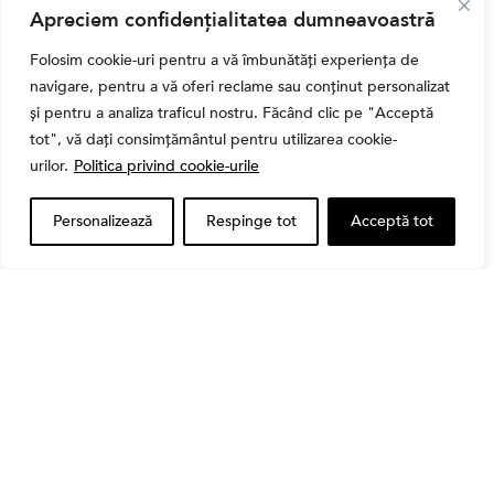
Bursa
Apreciem confidențialitatea dumneavoastră
Cum a evoluat sectorul bancar listat la BVB? BT și
Folosim cookie-uri pentru a vă îmbunătăți experiența de
BRD, față în față după T1 2026
navigare, pentru a vă oferi reclame sau conținut personalizat
și pentru a analiza traficul nostru. Făcând clic pe "Acceptă
tot", vă dați consimțământul pentru utilizarea cookie-
urilor.
Politica privind cookie-urile
Personalizează
Respinge tot
Acceptă tot
Banii tăi
Când vinzi o acțiune din portofoliu: Cele 7 motive
întemeiate și 4 capcane emoționale (ghid 2026)