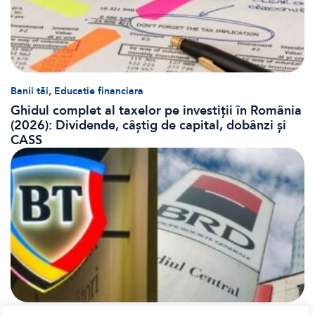
,
Banii tăi
Educatie financiara
Ghidul complet al taxelor pe investiții în România
(2026): Dividende, câștig de capital, dobânzi și
CASS