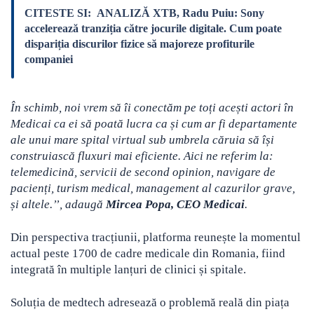
CITESTE SI:
ANALIZĂ XTB, Radu Puiu: Sony
accelerează tranziția către jocurile digitale. Cum poate
dispariția discurilor fizice să majoreze profiturile
companiei
În schimb, noi vrem să îi conectăm pe toți acești actori în
Medicai ca ei să poată lucra ca și cum ar fi departamente
ale unui mare spital virtual sub umbrela căruia să își
construiască fluxuri mai eficiente. Aici ne referim la:
telemedicină, servicii de second opinion, navigare de
pacienți, turism medical, management al cazurilor grave,
și altele.’’, adaugă
Mircea Popa, CEO Medicai
.
Din perspectiva tracțiunii, platforma reunește la momentul
actual peste 1700 de cadre medicale din Romania, fiind
integrată în multiple lanțuri de clinici și spitale.
Soluția de medtech adresează o problemă reală din piața