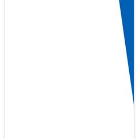
Crypto
Sustainability
Digital payments
BROKERI
TERMENUL ZILEI