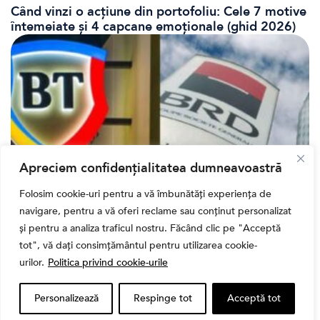
Când vinzi o acțiune din portofoliu: Cele 7 motive
întemeiate și 4 capcane emoționale (ghid 2026)
Apreciem confidențialitatea dumneavoastră
Folosim cookie-uri pentru a vă îmbunătăți experiența de
Bursa
navigare, pentru a vă oferi reclame sau conținut personalizat
Cum a evoluat sectorul bancar listat la BVB? BT și
și pentru a analiza traficul nostru. Făcând clic pe "Acceptă
BRD, față în față după T1 2026
tot", vă dați consimțământul pentru utilizarea cookie-
urilor.
Politica privind cookie-urile
Personalizează
Respinge tot
Acceptă tot