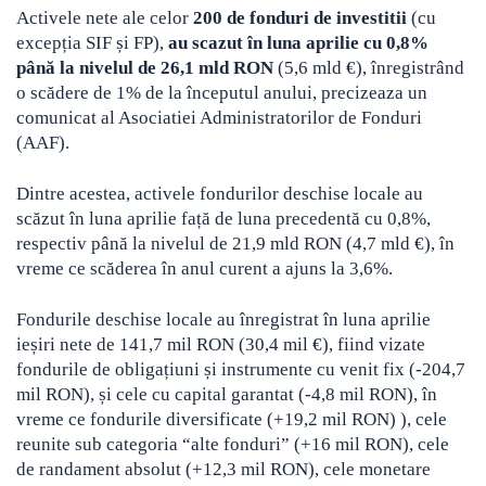
Activele nete ale celor
200 de fonduri de investitii
(cu
excepția SIF și FP),
au scazut în luna aprilie cu 0,8%
până la nivelul de 26,1 mld RON
(5,6 mld €), înregistrând
o scădere de 1% de la începutul anului, precizeaza un
comunicat al Asociatiei Administratorilor de Fonduri
(AAF).
Dintre acestea, activele fondurilor deschise locale au
scăzut în luna aprilie față de luna precedentă cu 0,8%,
respectiv până la nivelul de 21,9 mld RON (4,7 mld €), în
vreme ce scăderea în anul curent a ajuns la 3,6%.
Fondurile deschise locale au înregistrat în luna aprilie
ieșiri nete de 141,7 mil RON (30,4 mil €), fiind vizate
fondurile de obligațiuni și instrumente cu venit fix (-204,7
mil RON), și cele cu capital garantat (-4,8 mil RON), în
vreme ce fondurile diversificate (+19,2 mil RON) ), cele
reunite sub categoria “alte fonduri” (+16 mil RON), cele
de randament absolut (+12,3 mil RON), cele monetare