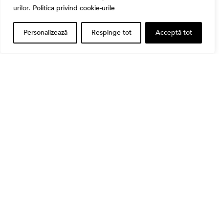
Când vinzi o acțiune din portofoliu: Cele 7 motive
urilor.
Politica privind cookie-urile
întemeiate și 4 capcane emoționale (ghid 2026)
Personalizează
Respinge tot
Acceptă tot