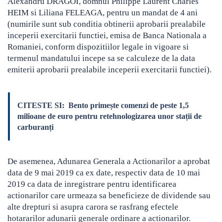
Alexandru DRAGOI, domnul Philippe Laurent Charles
HEIM si Liliana FELEAGA, pentru un mandat de 4 ani
(numirile sunt sub conditia obtinerii aprobarii prealabile
inceperii exercitarii functiei, emisa de Banca Nationala a
Romaniei, conform dispozitiilor legale in vigoare si
termenul mandatului incepe sa se calculeze de la data
emiterii aprobarii prealabile inceperii exercitarii functiei).
CITESTE SI:
Bento primește comenzi de peste 1,5
milioane de euro pentru retehnologizarea unor stații de
carburanți
De asemenea, Adunarea Generala a Actionarilor a aprobat
data de 9 mai 2019 ca ex date, respectiv data de 10 mai
2019 ca data de inregistrare pentru identificarea
actionarilor care urmeaza sa beneficieze de dividende sau
alte drepturi si asupra carora se rasfrang efectele
hotararilor adunarii generale ordinare a actionarilor.