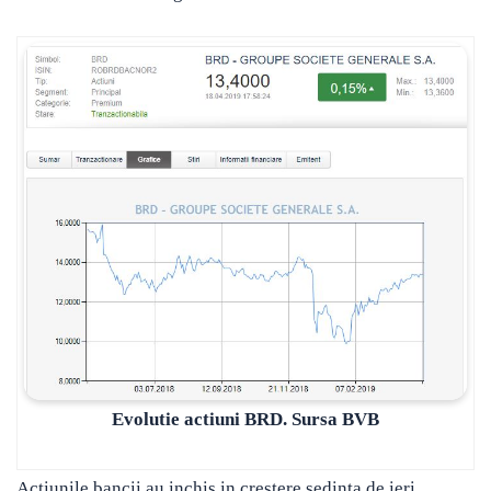
Evolutie actiuni BRD. Sursa BVB
Actiunile bancii au inchis in crestere sedinta de ieri