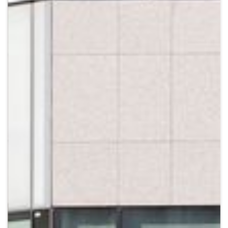
Crypto
Sustainability
Digital payments
BROKERI
TERMENUL ZILEI