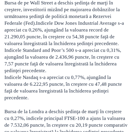
Bursa de pe Wall Street a deschis şedinţa de marţi în
creştere, investitorii mizând pe majorarea dobânzilor la
următoarea şedinţă de politică monetară a Rezervei
Federale (Fed).
Indicele Dow Jones Industrial Average s-a
apreciat cu 0,26%, ajungând la valoarea record de
21.290,05 puncte, în creştere cu 54,38 puncte faţă de
valoarea înregistrată la închiderea şedinţei precedente.
Indicele Standard and Poor’s 500 s-a apreciat cu 0,31%,
ajungând la valoarea de 2.436,96 puncte, în creştere cu
7,57 puncte faţă de valoarea înregistrată la închiderea
şedinţei precedente.
Indicele Nasdaq s-a apreciat cu 0,77%, ajungând la
valoarea de 6.222,95 puncte, în creştere cu 47,48 puncte
faţă de valoarea înregistrată la închiderea şedinţei
precedente.
Bursa de la Londra a deschis şedinţa de marţi în creştere
cu 0,27%, indicele principal FTSE-100 a ajuns la valoarea
de 7.532,06 puncte, în creştere cu 20,19 puncte comparativ
cu valoarea înregistrată la închiderea şedinţei precedente,