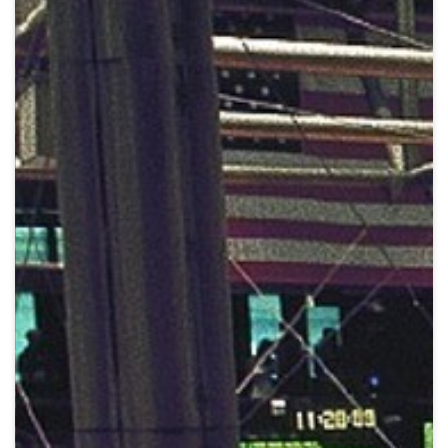
Crypto
Sustainability
Digital payments
BROKERI
TERMENUL ZILEI