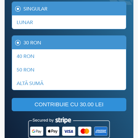
SINGULAR
LUNAR
30 RON
40 RON
50 RON
ALTĂ SUMĂ
CONTRIBUIE CU
30.00 LEI