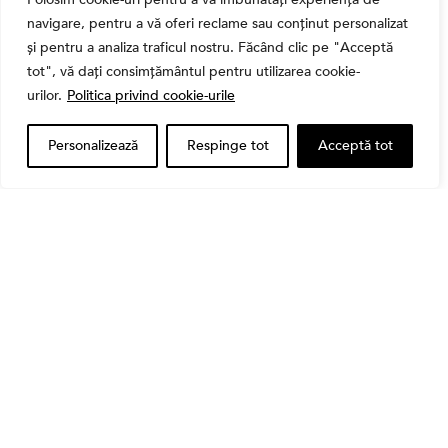
navigare, pentru a vă oferi reclame sau conținut personalizat
și pentru a analiza traficul nostru. Făcând clic pe "Acceptă
tot", vă dați consimțământul pentru utilizarea cookie-
Bursa
urilor.
Politica privind cookie-urile
Cum a evoluat sectorul bancar listat la BVB? BT și
BRD, față în față după T1 2026
Personalizează
Respinge tot
Acceptă tot