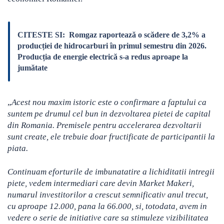
CITESTE SI:
Romgaz raportează o scădere de 3,2% a
producției de hidrocarburi în primul semestru din 2026.
Producția de energie electrică s-a redus aproape la
jumătate
„
Acest nou maxim istoric este o confirmare a faptului ca
suntem pe drumul cel bun in dezvoltarea pietei de capital
din Romania. Premisele pentru accelerarea dezvoltarii
sunt create, ele trebuie doar fructificate de participantii la
piata.
Continuam eforturile de imbunatatire a lichiditatii intregii
piete, vedem intermediari care devin Market Makeri,
numarul investitorilor a crescut semnificativ anul trecut,
cu aproape 12.000, pana la 66.000, si, totodata, avem in
vedere o serie de initiative care sa stimuleze vizibilitatea