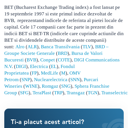
BET (Bucharest Exchange Trading index) a fost lansat pe
19 septembrie 1997 si este primul indice dezvoltat de
BVB, reprezentand indicele de referinta al pietei locale de
capital. Cele 17 companii care fac parte in prezent din
indicii BET si BET-TR (indicele care cuprinde actiunile din
BET si dividendele distribuite de aceste companii)
sunt:
Alro
(
ALR
),
Banca Transilvania
(
TLV
),
BRD –
Groupe Societe Generale
(
BRD
),
Bursa de Valori
Bucuresti
(
BVB
),
Conpet
(
COTE
),
DIGI Communications
N.V
. (
DIGI
),
Electrica
(
EL
),
Fondul
Proprietatea
(
FP
),
MedLife
(
M
),
OMV
Petrom
(
SNP
),
Nuclearelectrica
(
SNN
),
Purcari
Wineries
(
WINE
),
Romgaz
(
SNG
),
Sphera Franchise
Group
(
SFG
),
TeraPlast
(
TRP
),
Transgaz
(
TGN
),
Transelectric
Ti-a placut acest articol?