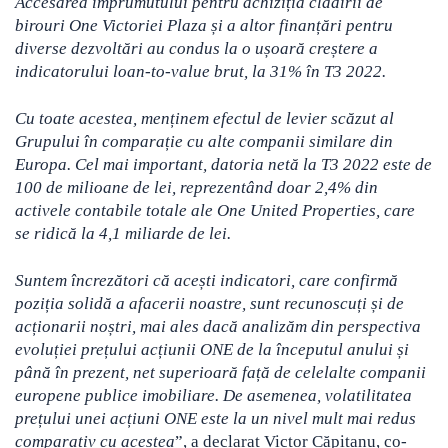
Accesarea împrumutului pentru achiziția clădirii de
birouri One Victoriei Plaza și a altor finanțări pentru
diverse dezvoltări au condus la o ușoară creștere a
indicatorului loan-to-value brut, la 31% în T3 2022.
Cu toate acestea, menținem efectul de levier scăzut al
Grupului în comparație cu alte companii similare din
Europa. Cel mai important, datoria netă la T3 2022 este de
100 de milioane de lei, reprezentând doar 2,4% din
activele contabile totale ale One United Properties, care
se ridică la 4,1 miliarde de lei.
Suntem încrezători că acești indicatori, care confirmă
poziția solidă a afacerii noastre, sunt recunoscuți și de
acționarii noștri, mai ales dacă analizăm din perspectiva
evoluției prețului acțiunii ONE de la începutul anului și
până în prezent, net superioară față de celelalte companii
europene publice imobiliare. De asemenea, volatilitatea
prețului unei acțiuni ONE este la un nivel mult mai redus
comparativ cu acestea
”, a declarat Victor Căpitanu, co-