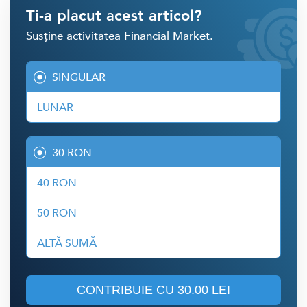
Ti-a placut acest articol?
Susține activitatea Financial Market.
SINGULAR
LUNAR
30 RON
40 RON
50 RON
ALTĂ SUMĂ
CONTRIBUIE CU
30.00 LEI