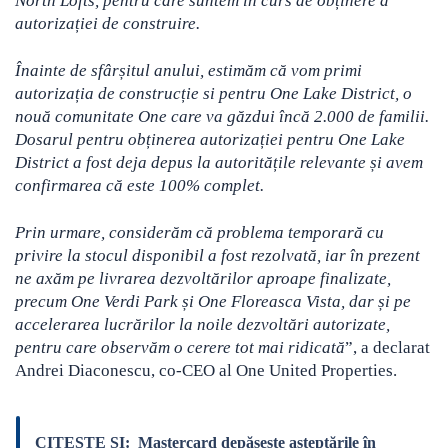
North Lofts, pentru care suntem în curs de obținere a
autorizației de construire.
Înainte de sfârșitul anului, estimăm că vom primi
autorizația de construcție si pentru One Lake District, o
nouă comunitate One care va găzdui încă 2.000 de familii.
Dosarul pentru obținerea autorizației pentru One Lake
District a fost deja depus la autoritățile relevante și avem
confirmarea că este 100% complet.
Prin urmare, considerăm că problema temporară cu
privire la stocul disponibil a fost rezolvată, iar în prezent
ne axăm pe livrarea dezvoltărilor aproape finalizate,
precum One Verdi Park și One Floreasca Vista, dar și pe
accelerarea lucrărilor la noile dezvoltări autorizate,
pentru care observăm o cerere tot mai ridicată
”, a declarat
Andrei Diaconescu, co-CEO al One United Properties.
CITESTE SI:
Mastercard depășește așteptările în