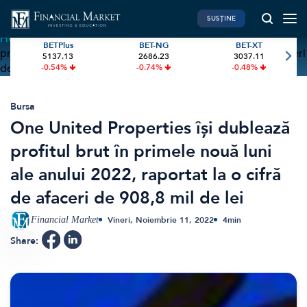
SUSȚINE
Home
»
One United Properties își dublează profitul brut în
BETPlus
BET-NG
BET-XT
primele nouă luni ale anului 2022, raportat la o cifră de afaceri
5137.13
2686.23
3037.11
PIATA DE CAPITAL
FINANTE PERSONALE
de 908,8 mil de lei
-0.54%
-0.74%
-0.48%
Market News
Banii tăi
Investiții
Educatie financiara
Bursa
One United Properties își dublează
International
Pensie & taxe
profitul brut în primele nouă luni
BVB Recap
Credite
ale anului 2022, raportat la o cifră
Bursa
Asigurari
de afaceri de 908,8 mil de lei
Acțiunea Zilei
Start-Up
Brokeri
Financial Market
Vineri, Noiembrie 11, 2022
4
min
Share:
FINTECH
GREEN FINANCE
Artificial Intelligence
ESG Investments
Digital Trends
Renewable Energy