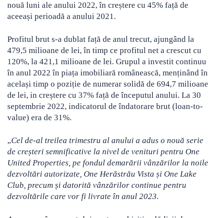
nouă luni ale anului 2022, în creștere cu 45% față de
aceeași perioadă a anului 2021.
Profitul brut s-a dublat față de anul trecut, ajungând la
479,5 milioane de lei, în timp ce profitul net a crescut cu
120%, la 421,1 milioane de lei. Grupul a investit continuu
în anul 2022 în piața imobiliară românească, menținând în
același timp o poziție de numerar solidă de 694,7 milioane
de lei, in creștere cu 37% față de începutul anului. La 30
septembrie 2022, indicatorul de îndatorare brut (loan-to-
value) era de 31%.
„
Cel de-al treilea trimestru al anului a adus o nouă serie
de creșteri semnificative la nivel de venituri pentru One
United Properties, pe fondul demarării vânzărilor la noile
dezvoltări autorizate, One Herăstrău Vista și One Lake
Club, precum și datorită vânzărilor continue pentru
dezvoltările care vor fi livrate în anul 2023.