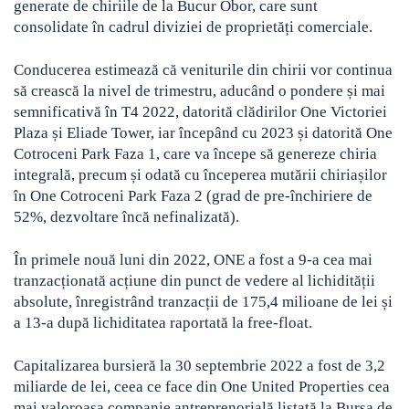
generate de chiriile de la Bucur Obor, care sunt
consolidate în cadrul diviziei de proprietăți comerciale.
Conducerea estimează că veniturile din chirii vor continua
să crească la nivel de trimestru, aducând o pondere și mai
semnificativă în T4 2022, datorită clădirilor One Victoriei
Plaza și Eliade Tower, iar începând cu 2023 și datorită One
Cotroceni Park Faza 1, care va începe să genereze chiria
integrală, precum și odată cu începerea mutării chiriașilor
în One Cotroceni Park Faza 2 (grad de pre-închiriere de
52%, dezvoltare încă nefinalizată).
În primele nouă luni din 2022, ONE a fost a 9-a cea mai
tranzacționată acțiune din punct de vedere al lichidității
absolute, înregistrând tranzacții de 175,4 milioane de lei și
a 13-a după lichiditatea raportată la free-float.
Capitalizarea bursieră la 30 septembrie 2022 a fost de 3,2
miliarde de lei, ceea ce face din One United Properties cea
mai valoroasa companie antreprenorială listată la Bursa de