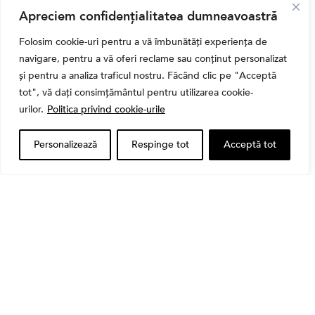
,
Banii tăi
Educatie financiara
Apreciem confidențialitatea dumneavoastră
Ghidul complet al taxelor pe investiții în România
(2026): Dividende, câștig de capital, dobânzi și
Folosim cookie-uri pentru a vă îmbunătăți experiența de
CASS
navigare, pentru a vă oferi reclame sau conținut personalizat
și pentru a analiza traficul nostru. Făcând clic pe "Acceptă
tot", vă dați consimțământul pentru utilizarea cookie-
urilor.
Politica privind cookie-urile
Personalizează
Respinge tot
Acceptă tot
Banii tăi
Când vinzi o acțiune din portofoliu: Cele 7 motive
întemeiate și 4 capcane emoționale (ghid 2026)