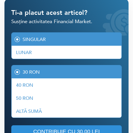
Ti-a placut acest articol?
Susține activitatea Financial Market.
SINGULAR
LUNAR
30 RON
40 RON
50 RON
ALTĂ SUMĂ
CONTRIBUIE CU
30.00 LEI