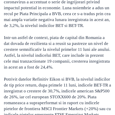
coronavirus a accentuat o serie de ingrijorari privind
impactul potential in economie. Luna noiembrie a adus un
recul pe Piata Principala a BVB, ceea ce s-a tradus prin cea
mai ampla variatie negativa lunara inregistrata in acest an,
de 3,2%, la nivelul indicilor BET si BET-TR.
Intr-un astfel de context, piata de capital din Romania a
dat dovada de rezilienta si a reusit sa pastreze un nivel de
crestere semnificativ la nivelul primelor 11 luni ale anului.
Astfel, la nivelul indicelui BET, care include in prezent
cele mai tranzactionate 19 companii, cresterea inregistrata
in acest an a fost de 24,4%.
Potrivit datelor Refinitiv Eikon si BVB, la nivelul indicilor
de tip price return, dupa primele 11 luni, indicele BET-TR a
inregistrat o crestere de 30,7%, indicele american S&P500
de 26%, iar cel european STOXX600 de 20%. Piata
romaneasca a supraperformat si in raport cu indicele
pietelor de frontiera MSCI Frontier Markets (+20%) sau cu
indicele pietelor emergente FTSE Emerging Markets