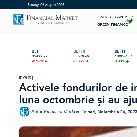
Home
»
Activele fondurilor de investiții au crescut cu 0,7% în
Sunday, 09 August 2026
PIATA DE CAPITAL
GREEN FINANCE
Artificial Intelligence
ESG Investments
Market News
Banii tăi
Educatie financiara
Renewable Energy
Digital Trends
Investiții
BET
BET-TR
BET-FI
35499.79
85570.69
109066.36
Pensie & taxe
Sustainability
International
Crypto
-0.56%
-0.55%
0.83%
Digital payments
BVB Recap
Credite
Asigurari
Bursa
Investiții
AGENȚIA MOODY’S RATINGS A
DIVIDENDELE CA SURSĂ DE VENIT
BRD LANSEAZĂ PLĂȚILE ROPAY
HIDROELECTRICA CLARIFICĂ SITUAȚ
Acțiunea Zilei
Start-Up
Activele fondurilor de i
RECONFIRMAT, VINERI, 7 AUGUST
PASIV: CUM CONSTRUIEȘTI UN FLUX
INSTANT CĂTRE COMERCIANȚI DIRE
PROIECTULUI HIDROENERGETIC
2026, RATINGUL SUVERAN AL
CONSTANT DIN ACȚIUNI LA BVB
DIN YOU BRD
LIVEZENI–BUMBEȘTI: NOII INDICATO
Brokeri
luna octombrie și au aj
ROMÂNIEI LA BAA3 — ULTIMA TREA
ECONOMICI VOR FI STABILIȚI PRINTR
DIN CATEGORIA INVESTIȚIONALĂ
UN STUDIU DE FEZABILITATE
ACTUALIZAT
Autor:
Vineri, Noiembrie 24, 202
Financial Market