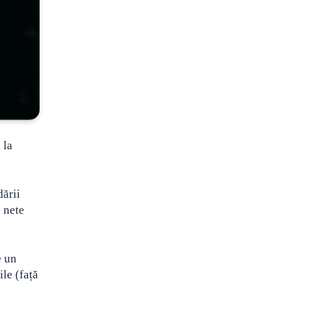
 la
dării
e nete
e un
le (față