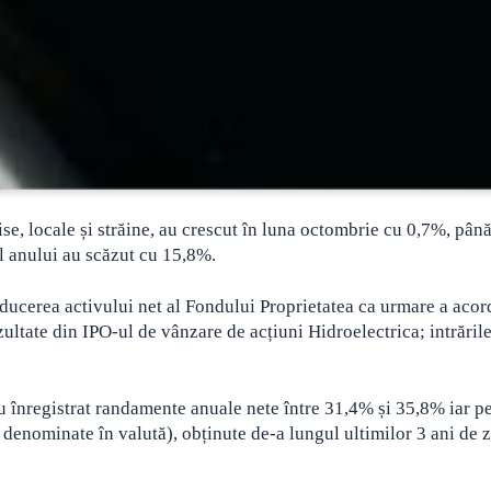
se, locale și străine, au crescut în luna octombrie cu 0,7%, până
l anului au scăzut cu 15,8%.
ducerea activului net al Fondului Proprietatea ca urmare a acor
zultate din IPO-ul de vânzare de acțiuni Hidroelectrica; intrăril
 înregistrat randamente anuale nete între 31,4% și 35,8% iar p
denominate în valută), obținute de-a lungul ultimilor 3 ani de zi