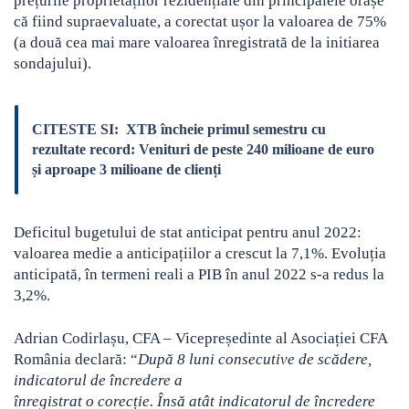
prețurile proprietăților rezidențiale din principalele orașe
că fiind supraevaluate, a corectat ușor la valoarea de 75%
(a două cea mai mare valoarea înregistrată de la initiarea
sondajului).
CITESTE SI:
XTB încheie primul semestru cu
rezultate record: Venituri de peste 240 milioane de euro
și aproape 3 milioane de clienți
Deficitul bugetului de stat anticipat pentru anul 2022:
valoarea medie a anticipațiilor a crescut la 7,1%. Evoluția
anticipată, în termeni reali a PIB în anul 2022 s-a redus la
3,2%.
Adrian Codirlașu, CFA – Vicepreședinte al Asociației CFA
România declară: “
După 8 luni consecutive de scădere,
indicatorul de încredere a
înregistrat o corecție. Însă atât indicatorul de încredere