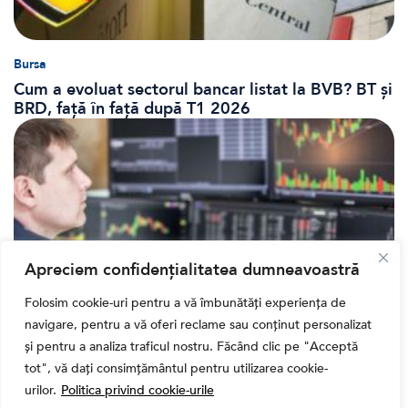
Bursa
Cum a evoluat sectorul bancar listat la BVB? BT și
BRD, față în față după T1 2026
Apreciem confidențialitatea dumneavoastră
Folosim cookie-uri pentru a vă îmbunătăți experiența de
navigare, pentru a vă oferi reclame sau conținut personalizat
Banii tăi
și pentru a analiza traficul nostru. Făcând clic pe "Acceptă
Când vinzi o acțiune din portofoliu: Cele 7 motive
tot", vă dați consimțământul pentru utilizarea cookie-
întemeiate și 4 capcane emoționale (ghid 2026)
urilor.
Politica privind cookie-urile