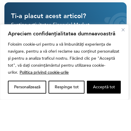
Ti-a placut acest articol?
Susține activitatea Financial Market.
Apreciem confidențialitatea dumneavoastră
SINGULAR
Folosim cookie-uri pentru a vă îmbunătăți experiența de
navigare, pentru a vă oferi reclame sau conținut personalizat
LUNAR
și pentru a analiza traficul nostru. Făcând clic pe "Acceptă
tot", vă dați consimțământul pentru utilizarea cookie-
urilor.
Politica privind cookie-urile
30 RON
40 RON
Personalizează
Respinge tot
Acceptă tot
50 RON
ALTĂ SUMĂ