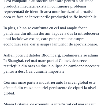
Deși companiile au stocuri necesare pentru a satisface
producția imediată, există în continuare problema
reprezentată de identificarea unor furnizori alternativi,
ceea ce face ca întreruperile producției să fie inevitabile.
În plus, China se confruntă cu cel mai amplu focar
pandemic din ultimii doi ani, fapt ce a dus la introducerea
unui lockdown extins, care pune presiune asupra
economiei sale, dar și asupra lanțurilor de aprovizionare.
Astfel, potrivit datelor Bloomberg, containerele se adună
în Shanghai, cel mai mare port al Chinei, deoarece
restricțiile din oraș au dus la o lipsă de camioane necesare
pentru a descărca bunurile importate.
Cea mai mare parte a industriei auto la nivel global este
afectată din cauza penuriei persistente de cipuri la nivel
global.
Marea Britanie, de exemplu, a înregistrat cel mai scăzut