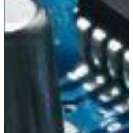
Crypto
Sustainability
Digital payments
BROKERI
TERMENUL ZILEI