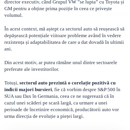
director executiv, când Grupul VW ”se lupta” cu Toyota și
GM pentru a obține prima poziție în ceea ce privește
volumul.
În acest context, mă aștept ca sectorul auto să reușească să
depășească potențiale viitoare probleme având în vedere
rezistența și adaptabilitatea de care a dat dovadă în ultimii
ani.
Din acest motiv, ar putea rămâne unul dintre sectoarele
preferate ale investitorilor.
Totuși,
sectorul auto prezintă o corelație pozitivă cu
indicii majori bursieri
, fie că vorbim despre S&P 500 în
SUA sau Dax în Germania, ceea ce ne sugerează că în
cazul unei scăderi pe scară largă, ca urmare a unei
perioade de încetinire economică, producătorii auto vor
urma direcția de evoluție a pieței largi.