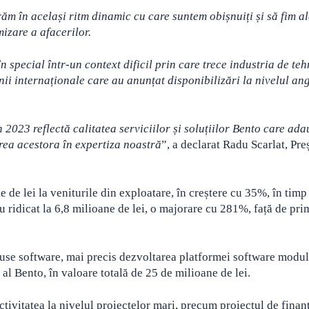
m în același ritm dinamic cu care suntem obișnuiți și să fim al
mizare a afacerilor.
n special într-un context dificil prin care trece industria de te
ii internaționale care au anunțat disponibilizări la nivelul ang
 2023 reflectă calitatea serviciilor și soluțiilor Bento care ad
erea acestora în expertiza noastră
”, a declarat Radu Scarlat, Pre
 de lei la veniturile din exploatare, în creștere cu 35%, în timp
u ridicat la 6,8 milioane de lei, o majorare cu 281%, față de pri
oduse software, mai precis dezvoltarea platformei software modu
al Bento, în valoare totală de 25 de milioane de lei.
ctivitatea la nivelul proiectelor mari, precum proiectul de finan