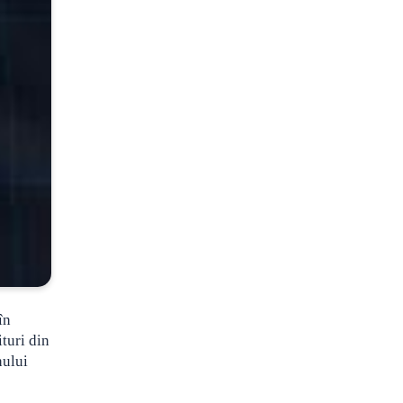
în
turi din
nului