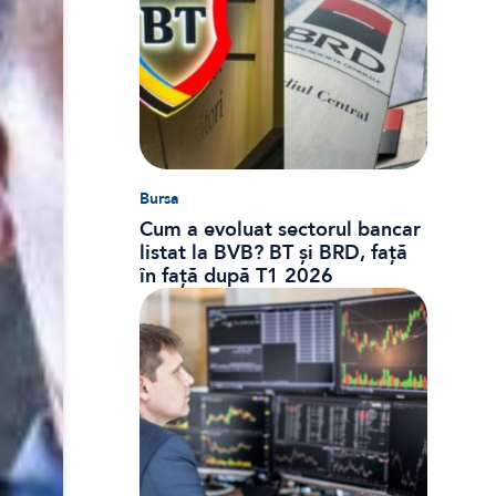
Bursa
Cum a evoluat sectorul bancar
listat la BVB? BT și BRD, față
în față după T1 2026