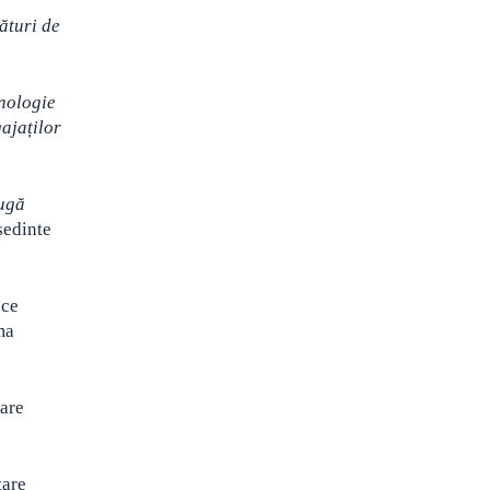
ături de
hnologie
ajaților
augă
ședinte
 ce
ma
lare
țare