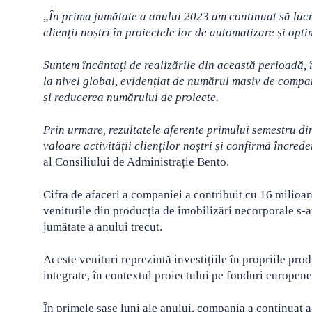
„
În prima jumătate a anului 2023 am continuat să lucră
clienții noștri în proiectele lor de automatizare și opti
Suntem încântați de realizările din această perioadă, î
la nivel global, evidențiat de numărul masiv de compan
și reducerea numărului de proiecte.
Prin urmare, rezultatele aferente primului semestru din
valoare activității clienților noștri și confirmă încred
al Consiliului de Administrație Bento.
Cifra de afaceri a companiei a contribuit cu 16 milioane
veniturile din producția de imobilizări necorporale s-a
jumătate a anului trecut.
Aceste venituri reprezintă investițiile în propriile pr
integrate, în contextul proiectului pe fonduri europene 
În primele șase luni ale anului, compania a continuat a