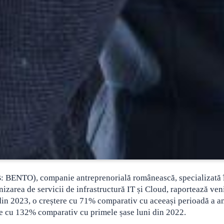
VB: BENTO), companie antreprenorială românească, specializată 
izarea de servicii de infrastructură IT și Cloud, raportează veni
 din 2023, o creștere cu 71% comparativ cu aceeași perioadă a a
iere cu 132% comparativ cu primele șase luni din 2022.