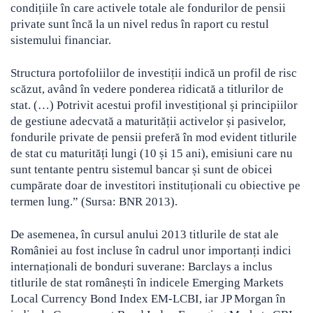
condițiile în care activele totale ale fondurilor de pensii
private sunt încă la un nivel redus în raport cu restul
sistemului financiar.
Structura portofoliilor de investiții indică un profil de risc
scăzut, având în vedere ponderea ridicată a titlurilor de
stat. (…) Potrivit acestui profil investițional și principiilor
de gestiune adecvată a maturității activelor și pasivelor,
fondurile private de pensii preferă în mod evident titlurile
de stat cu maturități lungi (10 și 15 ani), emisiuni care nu
sunt tentante pentru sistemul bancar și sunt de obicei
cumpărate doar de investitori instituționali cu obiective pe
termen lung.” (Sursa: BNR 2013).
De asemenea, în cursul anului 2013 titlurile de stat ale
României au fost incluse în cadrul unor importanți indici
internaționali de bonduri suverane: Barclays a inclus
titlurile de stat românești în indicele Emerging Markets
Local Currency Bond Index EM-LCBI, iar JP Morgan în