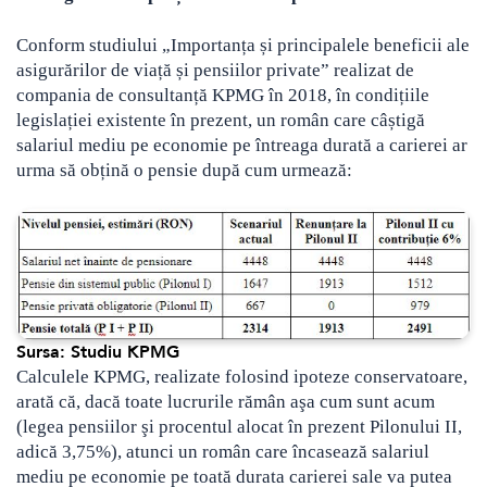
Conform studiului „Importanța și principalele beneficii ale
asigurărilor de viață și pensiilor private” realizat de
compania de consultanță KPMG în 2018, în condițiile
legislației existente în prezent, un român care câștigă
salariul mediu pe economie pe întreaga durată a carierei ar
urma să obțină o pensie după cum urmează:
Sursa: Studiu KPMG
Calculele KPMG, realizate folosind ipoteze conservatoare,
arată că, dacă toate lucrurile rămân aşa cum sunt acum
(legea pensiilor şi procentul alocat în prezent Pilonului II,
adică 3,75%), atunci un român care încasează salariul
mediu pe economie pe toată durata carierei sale va putea