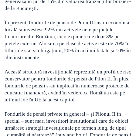
generează în jur de 15% din valoarea tranzacțiilor bursiere
de la București.
În prezent, fondurile de pensii de Pilon II susțin economia
locală și investesc 92% din activele nete pe piețele
financiare din România, cu o expunere de doar 8% pe
piețele externe. Alocarea pe clase de active este de 70% în
titluri de stat și obligațiuni, 20% în acțiuni listate și 10% în
alte instrumente.
Această structură investițională reprezintă un profil de risc
conservator pentru fondurile de pensii de Pilon II. În plus,
fondurile de pensii s-au implicat în numeroase proiecte de
educație financiară, având în vedere ca România este pe
ultimul loc în UE la acest capitol.
Fondurile de pensii private în general – și Pilonul II în
special – sunt mari investitori instituționali care de obicei
urmăresc strategii investiționale pe termen lung, de tipul
„cumpără și păstrează” (buy and hold). Fondurile de pensii