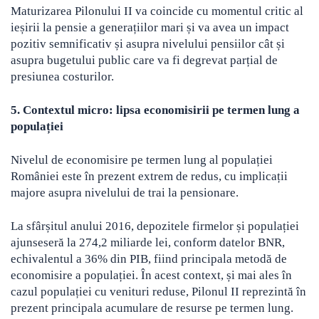
Maturizarea Pilonului II va coincide cu momentul critic al
ieșirii la pensie a generațiilor mari și va avea un impact
pozitiv semnificativ și asupra nivelului pensiilor cât și
asupra bugetului public care va fi degrevat parțial de
presiunea costurilor.
5. Contextul micro: lipsa economisirii pe termen lung a
populației
Nivelul de economisire pe termen lung al populației
României este în prezent extrem de redus, cu implicații
majore asupra nivelului de trai la pensionare.
La sfârșitul anului 2016, depozitele firmelor și populației
ajunseseră la 274,2 miliarde lei, conform datelor BNR,
echivalentul a 36% din PIB, fiind principala metodă de
economisire a populației. În acest context, și mai ales în
cazul populației cu venituri reduse, Pilonul II reprezintă în
prezent principala acumulare de resurse pe termen lung.