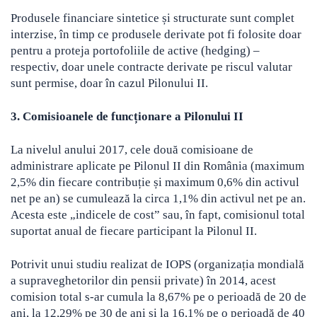
Produsele financiare sintetice și structurate sunt complet
interzise, în timp ce produsele derivate pot fi folosite doar
pentru a proteja portofoliile de active (hedging) –
respectiv, doar unele contracte derivate pe riscul valutar
sunt permise, doar în cazul Pilonului II.
3. Comisioanele de funcționare a Pilonului II
La nivelul anului 2017, cele două comisioane de
administrare aplicate pe Pilonul II din România (maximum
2,5% din fiecare contribuție și maximum 0,6% din activul
net pe an) se cumulează la circa 1,1% din activul net pe an.
Acesta este „indicele de cost” sau, în fapt, comisionul total
suportat anual de fiecare participant la Pilonul II.
Potrivit unui studiu realizat de IOPS (organizația mondială
a supraveghetorilor din pensii private) în 2014, acest
comision total s-ar cumula la 8,67% pe o perioadă de 20 de
ani, la 12,29% pe 30 de ani și la 16,1% pe o perioadă de 40