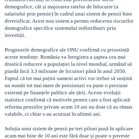
demografice, cât și majorarea ratelor de înlocuire (a
salariului prin pensie) în cadrul unui sistem de pensii bine
diversificat. Acest nou sistem a permis reducerea riscurilor
demografice specifice sistemului redistributiv prin
investiții.
Prognozele demografice ale ONU confirmă cu prisosință
aceste tendințe: România va înregistra a șaptea cea mai
drastică reducere a populației la nivel mondial, urmând să
piardă încă 3,3 milioane de locuitori până în anul 2050.
Faptul că tot mai puțini oameni activi vor trebui să susțină
un număr tot mai mare de pensionari va pune o presiune
extremă pe finanțele publice ale țării. Aceste evoluții
statistice confirmă că motivele pentru care a fost aplicată
reforma pensiilor private acum 10 ani nu doar că au rămas
valabile, ci chiar s-au acutizat în ultimii ani.
Soluția unui sistem de pensii pe trei piloni pusă în aplicare
acum mai bine de 10 ani este fără doar și poate o poveste