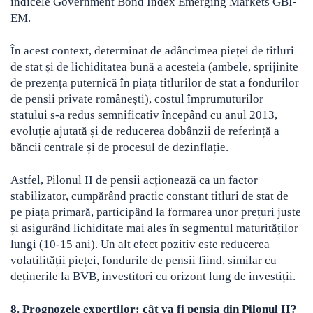
indicele Government Bond Index Emerging Markets GBI-
EM.
În acest context, determinat de adâncimea pieței de titluri
de stat și de lichiditatea bună a acesteia (ambele, sprijinite
de prezența puternică în piața titlurilor de stat a fondurilor
de pensii private românești), costul împrumuturilor
statului s-a redus semnificativ începând cu anul 2013,
evoluție ajutată și de reducerea dobânzii de referință a
băncii centrale și de procesul de dezinflație.
Astfel, Pilonul II de pensii acționează ca un factor
stabilizator, cumpărând practic constant titluri de stat de
pe piața primară, participând la formarea unor prețuri juste
și asigurând lichiditate mai ales în segmentul maturităților
lungi (10-15 ani). Un alt efect pozitiv este reducerea
volatilității pieței, fondurile de pensii fiind, similar cu
deținerile la BVB, investitori cu orizont lung de investiții.
8. Prognozele experților: cât va fi pensia din Pilonul II?