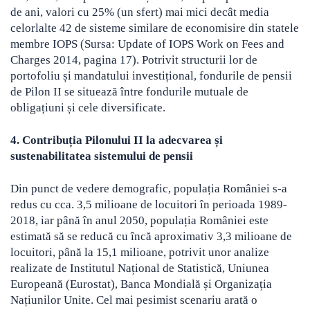
de ani, valori cu 25% (un sfert) mai mici decât media
celorlalte 42 de sisteme similare de economisire din statele
membre IOPS (Sursa: Update of IOPS Work on Fees and
Charges 2014, pagina 17). Potrivit structurii lor de
portofoliu și mandatului investițional, fondurile de pensii
de Pilon II se situează între fondurile mutuale de
obligațiuni și cele diversificate.
4. Contribuția Pilonului II la adecvarea și
sustenabilitatea sistemului de pensii
Din punct de vedere demografic, populația României s-a
redus cu cca. 3,5 milioane de locuitori în perioada 1989-
2018, iar până în anul 2050, populația României este
estimată să se reducă cu încă aproximativ 3,3 milioane de
locuitori, până la 15,1 milioane, potrivit unor analize
realizate de Institutul Național de Statistică, Uniunea
Europeană (Eurostat), Banca Mondială și Organizația
Națiunilor Unite. Cel mai pesimist scenariu arată o