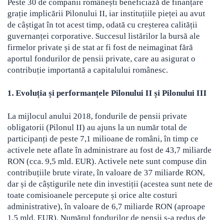
Peste 30 de companii românești beneficiază de finanțare
grație implicării Pilonului II, iar instituțiile pieței au avut
de câștigat în tot acest timp, odată cu creșterea calității
guvernanței corporative. Succesul listărilor la bursă ale
firmelor private și de stat ar fi fost de neimaginat fără
aportul fondurilor de pensii private, care au asigurat o
contribuție importantă a capitalului românesc.
1. Evoluția și performanțele Pilonului II și Pilonului III
La mijlocul anului 2018, fondurile de pensii private
obligatorii (Pilonul II) au ajuns la un număr total de
participanți de peste 7,1 milioane de români, în timp ce
activele nete aflate în administrare au fost de 43,7 miliarde
RON (cca. 9,5 mld. EUR). Activele nete sunt compuse din
contribuțiile brute virate, în valoare de 37 miliarde RON,
dar și de câștigurile nete din investiții (acestea sunt nete de
toate comisioanele percepute și orice alte costuri
administrative), în valoare de 6,7 miliarde RON (aproape
1,5 mld. EUR). Numărul fondurilor de pensii s-a redus de