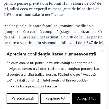
primi o pensie privată din Pilonul II în valoare de 667 de
lei, adică ceea ce experţii numesc „rata de înlocuire” de
15% din ultimul salariu net încasat.
Aceleaşi calcule arată faptul că „românul mediu” va
ajunge, după o carieră completă (stagiu de cotizare de 35
de ani), la un salariu net estimat la 4.448 de lei, iar pensia
pe care o va primi din sistemul public va fi de 1.647 de lei,
reprezentând o rată de înlocuire de 37%.
Apreciem confidențialitatea dumneavoastră
Cu alte cuvinte, pensia de la stat va putea să asigure
Folosim cookie-uri pentru a vă îmbunătăți experiența de
înlocuirea doar a unei treimi din nivelul de trai anterior.
navigare, pentru a vă oferi reclame sau conținut personalizat
Din fericire, Pilonul II va putea suplimenta acest nivel cu
și pentru a analiza traficul nostru. Făcând clic pe "Acceptă
încă 15%, astfel că rata totală de înlocuire a salariului prin
tot", vă dați consimțământul pentru utilizarea cookie-
pensie va fi uşor peste 50%.
urilor.
Politica privind cookie-urile
Astfel, conform specialiștilor KPMG, pensia furnizată de
Personalizează
Respinge tot
Acceptă tot
Pilonul II va putea suplimenta venitul din pensia de stat cu
aproximativ 40% (667 RON vs. 1.647 RON) sau cu 64% în