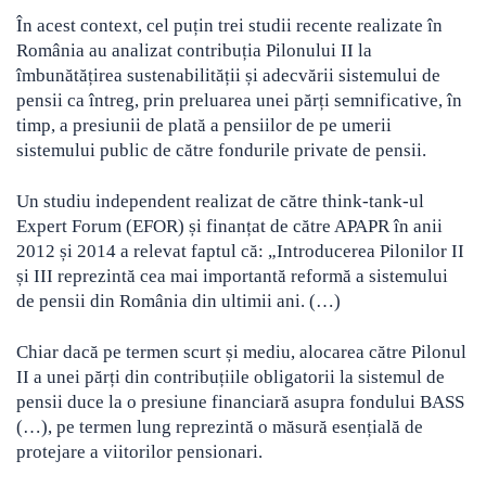
În acest context, cel puțin trei studii recente realizate în
România au analizat contribuția Pilonului II la
îmbunătățirea sustenabilității și adecvării sistemului de
pensii ca întreg, prin preluarea unei părți semnificative, în
timp, a presiunii de plată a pensiilor de pe umerii
sistemului public de către fondurile private de pensii.
Un studiu independent realizat de către think-tank-ul
Expert Forum (EFOR) și finanțat de către APAPR în anii
2012 și 2014 a relevat faptul că: „Introducerea Pilonilor II
și III reprezintă cea mai importantă reformă a sistemului
de pensii din România din ultimii ani. (…)
Chiar dacă pe termen scurt și mediu, alocarea către Pilonul
II a unei părți din contribuțiile obligatorii la sistemul de
pensii duce la o presiune financiară asupra fondului BASS
(…), pe termen lung reprezintă o măsură esențială de
protejare a viitorilor pensionari.