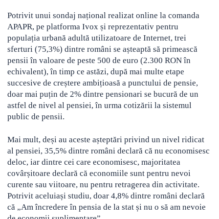
Potrivit unui sondaj național realizat online la comanda
APAPR, pe platforma Ivox și reprezentativ pentru
populația urbană adultă utilizatoare de Internet, trei
sferturi (75,3%) dintre români se așteaptă să primească
pensii în valoare de peste 500 de euro (2.300 RON în
echivalent), în timp ce astăzi, după mai multe etape
succesive de creștere ambițioasă a punctului de pensie,
doar mai puțin de 2% dintre pensionari se bucură de un
astfel de nivel al pensiei, în urma cotizării la sistemul
public de pensii.
Mai mult, deși au aceste așteptări privind un nivel ridicat
al pensiei, 35,5% dintre români declară că nu economisesc
deloc, iar dintre cei care economisesc, majoritatea
covârșitoare declară că economiile sunt pentru nevoi
curente sau viitoare, nu pentru retragerea din activitate.
Potrivit aceluiași studiu, doar 4,8% dintre români declară
că „Am încredere în pensia de la stat și nu o să am nevoie
de economii suplimentare”.