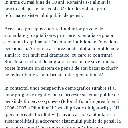
În urmă cu mai bine de 10 ani, România s-a aliniat la
practica de peste un secol a țărilor dezvoltate prin
reformarea sistemului public de pensii.
Aceasta a presupus apariția fondurilor private de
acumulare și capitalizare, prin care populația să poată
economisi suplimentar, în conturi individuale, în vederea
pensionării. Alinierea a reprezentat soluția la problemele
similare, dar mult mai dramatice, cu care se confruntă
România: declinul demografic deosebit de sever nu mai
poate întreține un sistem de pensii de stat bazat exclusiv
pe redistribuție și solidaritate inter-generațională.
În contextul unor perspective demografice sumbre și al
unor prognoze negative în ce privește sistemul public de
pensii de tip pay-as-you-go (Pilonul I), înființarea în anii
2006-2007 a Pilonilor II (pensii private obligatorii) și III
(pensii private facultative) a avut ca scop atât întărirea
sustenabilității și adecvarea sistemului public de pensii la
realitatea curentă, în contextul provocărilor socio-