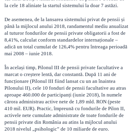
la cele 18 aliniate la startul sistemului la doar 7 astăzi.
De asemenea, de la lansarea sistemului privat de pensii și
până la mijlocul anului 2018, randamentul mediu anualizat
al tuturor fondurilor de pensii private obligatorii a fost de
8,41%, calculat conform standardelor internaționale –
adică un total cumulat de 126,4% pentru întreaga perioadă
mai 2008 – iunie 2018.
În același timp, Pilonul III de pensii private facultative a
marcat o creștere lentă, dar constantă. După 11 ani de
funcționare (Pilonul III fiind lansat cu un an înaintea
Pilonului II), cele 10 fonduri de pensii facultative au atras
aproape 460.000 de participanți (iunie 2018), în numele
cărora administrau active nete de 1,89 mld. RON (peste
410 mil. EUR). Practic, împreună cu fondurile de Pilon II,
activele nete cumulate administrate de toate fondurile de
pensii private din România au atins la mijlocul anului
2018 nivelul „psihologic” de 10 miliarde de euro.