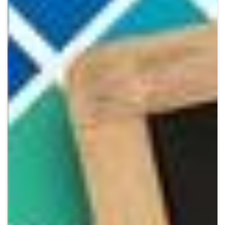
Crypto
Sustainability
Digital payments
BROKERI
TERMENUL ZILEI