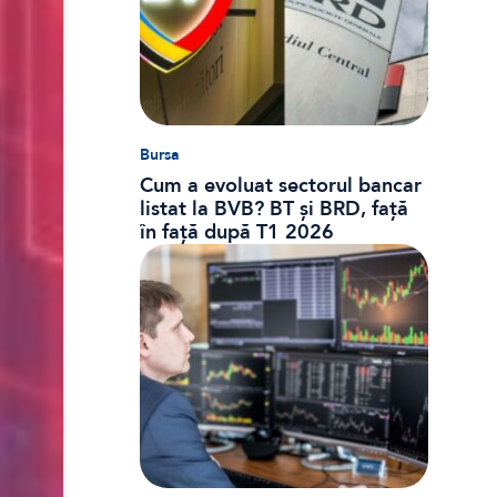
Bursa
Cum a evoluat sectorul bancar
listat la BVB? BT și BRD, față
în față după T1 2026