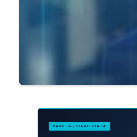
BANII TĂI, STRATEGIA TA