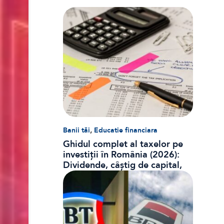
,
Banii tăi
Educatie financiara
Ghidul complet al taxelor pe
investiții în România (2026):
Dividende, câștig de capital,
dobânzi și CASS