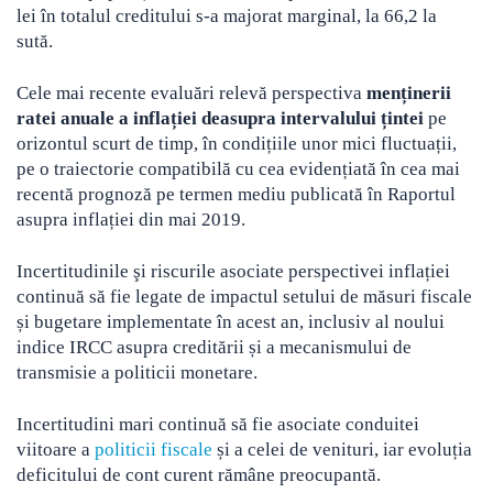
lei în totalul creditului s-a majorat marginal, la 66,2 la
sută.
Cele mai recente evaluări relevă perspectiva
menținerii
ratei anuale a inflației deasupra intervalului țintei
pe
orizontul scurt de timp, în condițiile unor mici fluctuații,
pe o traiectorie compatibilă cu cea evidențiată în cea mai
recentă prognoză pe termen mediu publicată în Raportul
asupra inflației din mai 2019.
Incertitudinile şi riscurile asociate perspectivei inflației
continuă să fie legate de impactul setului de măsuri fiscale
și bugetare implementate în acest an, inclusiv al noului
indice IRCC asupra creditării și a mecanismului de
transmisie a politicii monetare.
Incertitudini mari continuă să fie asociate conduitei
viitoare a
politicii fiscale
și a celei de venituri, iar evoluția
deficitului de cont curent rămâne preocupantă.