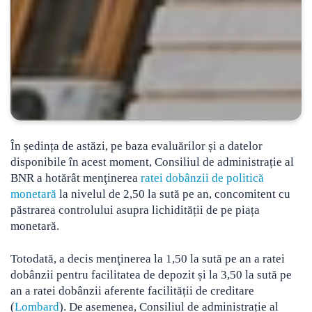
În ședința de astăzi, pe baza evaluărilor și a datelor
disponibile în acest moment, Consiliul de administrație al
BNR a hotărât menţinerea
ratei dobânzii de politică
monetară
la nivelul de 2,50 la sută pe an
, concomitent cu
păstrarea controlului asupra lichidității de pe piața
monetară.
Totodată, a decis menţinerea la 1,50 la sută pe an a ratei
dobânzii pentru facilitatea de depozit și la 3,50 la sută pe
an a ratei dobânzii aferente facilității de creditare
(
Lombard
). De asemenea, Consiliul de administrație al