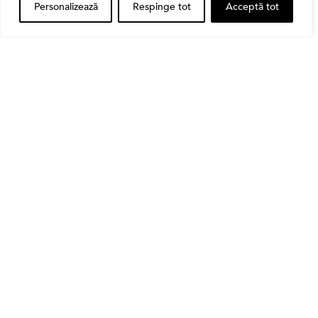
Personalizează
Respinge tot
Acceptă tot
,
Banii tăi
Educatie financiara
Ghidul complet al taxelor pe investiții în România
(2026): Dividende, câștig de capital, dobânzi și
CASS