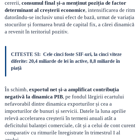
cererii,
consumul final și-a menținut poziția de factor
determinant al creșterii economice
, intensificarea de ritm
datorându-se inclusiv unui efect de bază, urmat de variația
stocurilor și formarea brută de capital fix, a cărei dinamică
a revenit în teritoriul pozitiv.
CITESTE SI:
Cele cinci foste SIF-uri, la cinci viteze
diferite: 20,4 miliarde de lei în active, 8,8 miliarde în
piață
În schimb,
exportul net și-a amplificat contribuția
negativă la dinamica PIB
, pe fondul lărgirii ecartului
nefavorabil dintre dinamica exporturilor și cea a
importurilor de bunuri și servicii. Datele la luna aprilie
relevă accelerarea creșterii în termeni anuali atât a
deficitului balanței comerciale, cât și a celui de cont curent
comparativ cu ritmurile înregistrate în trimestrul I al
anului.