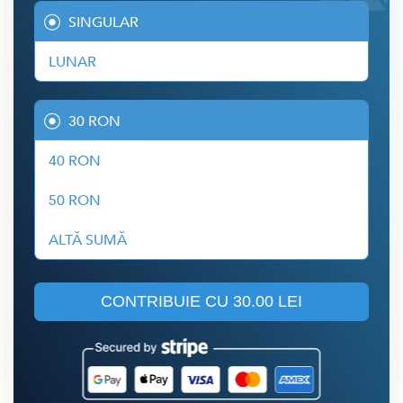
SINGULAR
LUNAR
30 RON
40 RON
50 RON
ALTĂ SUMĂ
CONTRIBUIE CU
30.00 LEI