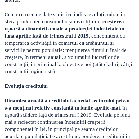
Cele mai recente date statistice indică evoluții mixte în
sfera producției, consumului și investițiilor:
creșterea
ușoară a dinamicii anuale a producției industriale în
luna aprilie față de trimestrul I 2019
, concomitent cu
temperarea activității în comerțul cu amănuntul și
serviciile pentru populație; menținerea ritmului înalt de
creștere, în termeni anuali, a volumului lucrărilor de
construcții, în principal la obiective noi (atât clădiri, cât și
construcții inginerești).
Evoluția creditului
Dinamica anuală a creditului acordat sectorului privat
s-a menținut relativ constantă în lunile aprilie-mai
, în
ușoară scădere față de trimestrul I 2019. Evoluția pe luna
mai a reflectat continuarea încetinirii creșterii
componentei în lei, în principal pe seama creditelor
acordate populației. Pe acest fond, ponderea creditului în