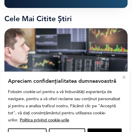
Cele Mai Citite Știri
Apreciem confidențialitatea dumneavoastră
Folosim cookie-uri pentru a vă îmbunătăți experiența de
navigare, pentru a vă oferi reclame sau conținut personalizat
Banii tăi
și pentru a analiza traficul nostru. Făcând clic pe "Acceptă
Când vinzi o acțiune din portofoliu: Cele 7 motive
tot", vă dați consimțământul pentru utilizarea cookie-
întemeiate și 4 capcane emoționale (ghid 2026)
urilor.
Politica privind cookie-urile