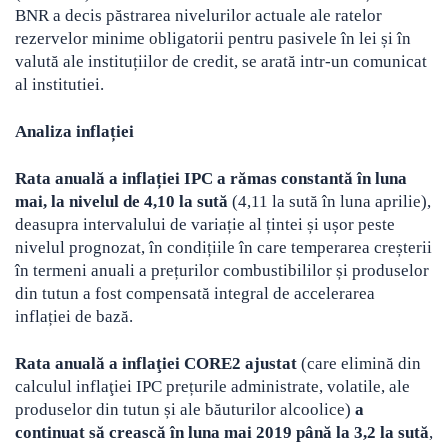
BNR a decis păstrarea nivelurilor actuale ale ratelor
rezervelor minime obligatorii pentru pasivele în lei și în
valută ale instituțiilor de credit, se arată intr-un comunicat
al institutiei.
Analiza inflației
Rata anuală a inflației IPC a rămas constantă în luna
mai, la nivelul de 4,10 la sută
(4,11 la sută în luna aprilie),
deasupra intervalului de variație al țintei și ușor peste
nivelul prognozat, în condițiile în care temperarea creșterii
în termeni anuali a prețurilor combustibililor și produselor
din tutun a fost compensată integral de accelerarea
inflației de bază.
Rata anuală a inflaţiei CORE2 ajustat
(care elimină din
calculul inflaţiei IPC prețurile administrate, volatile, ale
produselor din tutun și ale băuturilor alcoolice)
a
continuat să crească în luna mai 2019 până la 3,2 la sută
,