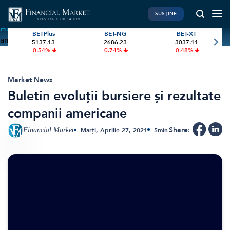
SUSȚINE
Home
»
Buletin evoluții bursiere și rezultate companii
BETPlus
BET-NG
BET-XT
americane
5137.13
2686.23
3037.11
PIATA DE CAPITAL
FINANTE PERSONALE
-0.54%
-0.74%
-0.48%
Market News
Banii tăi
Investiții
Educatie financiara
Market News
Buletin evoluții bursiere și rezultate
International
Pensie & taxe
companii americane
BVB Recap
Credite
Bursa
Asigurari
Share:
Financial Market
Marți, Aprilie 27, 2021
5
min
Acțiunea Zilei
Start-Up
Brokeri
FINTECH
GREEN FINANCE
Artificial Intelligence
ESG Investments
Digital Trends
Renewable Energy