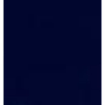
Crypto
Sustainability
Digital payments
BROKERI
TERMENUL ZILEI