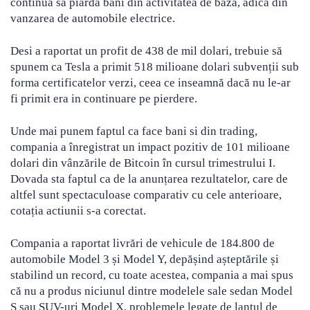
continuă să piardă bani din activitatea de baza, adică din
vanzarea de automobile electrice.
Desi a raportat un profit de 438 de mil dolari, trebuie să
spunem ca Tesla a primit 518 milioane dolari subvenții sub
forma certificatelor verzi, ceea ce inseamnă dacă nu le-ar
fi primit era in continuare pe pierdere.
Unde mai punem faptul ca face bani si din trading,
compania a înregistrat un impact pozitiv de 101 milioane
dolari din vânzările de Bitcoin în cursul trimestrului I.
Dovada sta faptul ca de la anunțarea rezultatelor, care de
altfel sunt spectaculoase comparativ cu cele anterioare,
cotația actiunii s-a corectat.
Compania a raportat livrări de vehicule de 184.800 de
automobile Model 3 și Model Y, depășind așteptările și
stabilind un record, cu toate acestea, compania a mai spus
că nu a produs niciunul dintre modelele sale sedan Model
S sau SUV-uri Model X, problemele legate de lanțul de