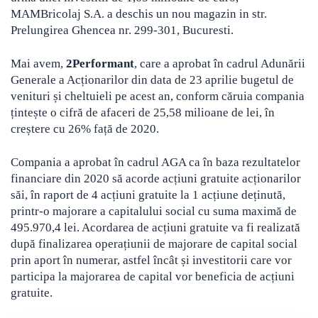
MAMBricolaj S.A. a deschis un nou magazin in str.
Prelungirea Ghencea nr. 299-301, Bucuresti.
Mai avem,
2Performant
, care a aprobat în cadrul Adunării
Generale a Acționarilor din data de 23 aprilie bugetul de
venituri și cheltuieli pe acest an, conform căruia compania
țintește o cifră de afaceri de 25,58 milioane de lei, în
creștere cu 26% față de 2020.
Compania a aprobat în cadrul AGA ca în baza rezultatelor
financiare din 2020 să acorde acțiuni gratuite acționarilor
săi, în raport de 4 acțiuni gratuite la 1 acțiune deținută,
printr-o majorare a capitalului social cu suma maximă de
495.970,4 lei. Acordarea de acțiuni gratuite va fi realizată
după finalizarea operațiunii de majorare de capital social
prin aport în numerar, astfel încât și investitorii care vor
participa la majorarea de capital vor beneficia de acțiuni
gratuite.