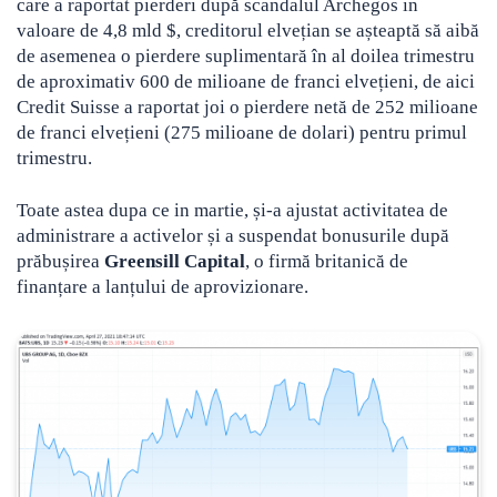
care a raportat pierderi după scandalul Archegos in
valoare de 4,8 mld $, creditorul elvețian se așteaptă să aibă
de asemenea o pierdere suplimentară în al doilea trimestru
de aproximativ 600 de milioane de franci elvețieni, de aici
Credit Suisse a raportat joi o pierdere netă de 252 milioane
de franci elvețieni (275 milioane de dolari) pentru primul
trimestru.
Toate astea dupa ce in martie, și-a ajustat activitatea de
administrare a activelor și a suspendat bonusurile după
prăbușirea
Greensill Capital
, o firmă britanică de
finanțare a lanțului de aprovizionare.