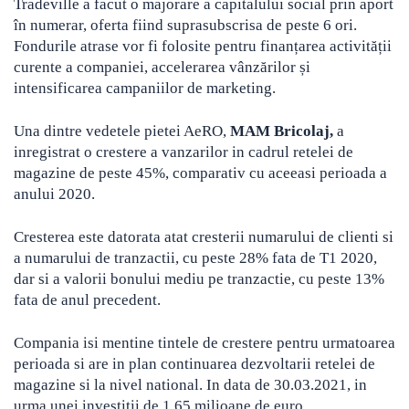
Tradeville a facut o majorare a capitalului social prin aport
în numerar, oferta fiind suprasubscrisa de peste 6 ori.
Fondurile atrase vor fi folosite pentru finanțarea activității
curente a companiei, accelerarea vânzărilor și
intensificarea campaniilor de marketing.
Una dintre vedetele pietei AeRO,
MAM Bricolaj,
a
inregistrat o crestere a vanzarilor in cadrul retelei de
magazine de peste 45%, comparativ cu aceeasi perioada a
anului 2020.
Cresterea este datorata atat cresterii numarului de clienti si
a numarului de tranzactii, cu peste 28% fata de T1 2020,
dar si a valorii bonului mediu pe tranzactie, cu peste 13%
fata de anul precedent.
Compania isi mentine tintele de crestere pentru urmatoarea
perioada si are in plan continuarea dezvoltarii retelei de
magazine si la nivel national. In data de 30.03.2021, in
urma unei investitii de 1,65 milioane de euro,