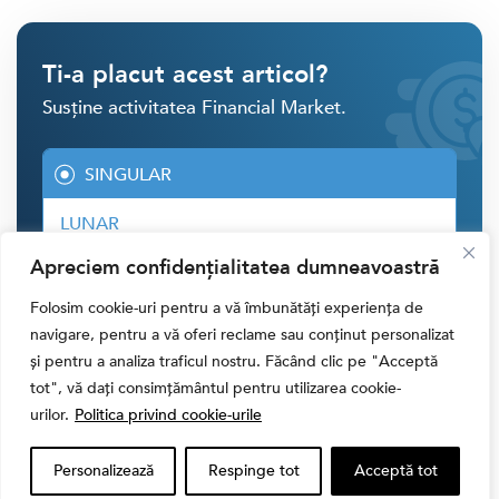
Ti-a placut acest articol?
Susține activitatea Financial Market.
SINGULAR
LUNAR
Apreciem confidențialitatea dumneavoastră
30 RON
Folosim cookie-uri pentru a vă îmbunătăți experiența de
navigare, pentru a vă oferi reclame sau conținut personalizat
40 RON
și pentru a analiza traficul nostru. Făcând clic pe "Acceptă
tot", vă dați consimțământul pentru utilizarea cookie-
50 RON
urilor.
Politica privind cookie-urile
ALTĂ SUMĂ
Personalizează
Respinge tot
Acceptă tot