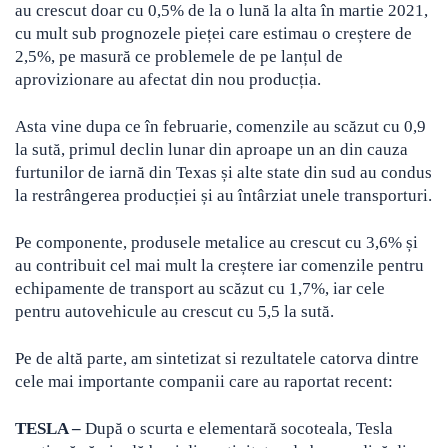
au crescut doar cu 0,5% de la o lună la alta în martie 2021,
cu mult sub prognozele pieței care estimau o creștere de
2,5%, pe masură ce problemele de pe lanțul de
aprovizionare au afectat din nou producția.
Asta vine dupa ce în februarie, comenzile au scăzut cu 0,9
la sută, primul declin lunar din aproape un an din cauza
furtunilor de iarnă din Texas și alte state din sud au condus
la restrângerea producției și au întârziat unele transporturi.
Pe componente, produsele metalice au crescut cu 3,6% și
au contribuit cel mai mult la creștere iar comenzile pentru
echipamente de transport au scăzut cu 1,7%, iar cele
pentru autovehicule au crescut cu 5,5 la sută.
Pe de altă parte, am sintetizat si rezultatele catorva dintre
cele mai importante companii care au raportat recent:
TESLA –
După o scurta e elementară socoteala, Tesla