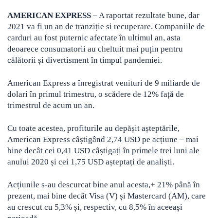
AMERICAN EXPRESS
– A raportat rezultate bune, dar
2021 va fi un an de tranziție si recuperare. Companiile de
carduri au fost puternic afectate în ultimul an, asta
deoarece consumatorii au cheltuit mai puțin pentru
călătorii și divertisment în timpul pandemiei.
American Express a înregistrat venituri de 9 miliarde de
dolari în primul trimestru, o scădere de 12% față de
trimestrul de acum un an.
Cu toate acestea, profiturile au depășit așteptările,
American Express câștigând 2,74 USD pe acțiune – mai
bine decât cei 0,41 USD câștigați în primele trei luni ale
anului 2020 și cei 1,75 USD așteptați de analiști.
Acțiunile s-au descurcat bine anul acesta,+ 21% până în
prezent, mai bine decât Visa (V) și Mastercard (AM), care
au crescut cu 5,3% și, respectiv, cu 8,5% în aceeași