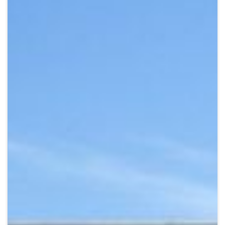
Crypto
Sustainability
Digital payments
BROKERI
TERMENUL ZILEI