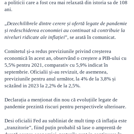
a politicii care a fost cea mai relaxată din istoria sa de 108
ani.
„
Dezechilibrele dintre cerere și ofertă legate de pandemie
și redeschiderea economiei au continuat să contribuie la
niveluri ridicate ale inflației
”, se arată în comunicat.
Comitetul și-a redus previziunile privind creșterea
economică în acest an, observând o creștere a PIB-ului cu
5,5% pentru 2021, comparativ cu 5,9% indicat în
septembrie. Oficialii și-au revizuit, de asemenea,
previziunile pentru anul următor, la 4% de la 3,8% și
scăzând in 2023 la 2,2% de la 2,5%.
Declarația a menționat din nou că evoluțiile legate de
pandemie prezintă riscuri pentru perspectivele ulterioare.
Desi oficialii Fed au subliniat de mult timp că inflația este
„tranzitorie”, fiind puțin probabil să lase o amprentă de