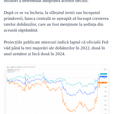
inflatiei a determinat adopratea acestor decizii.
După ce se va încheia, la sfârșitul iernii sau începutul
primăverii, banca centrală se așteaptă să înceapă cresterea
ratelor dobânzilor, care au fost menținute la ședința din
această săptămână.
Proiecțiile publicate miercuri indică faptul că oficialii Fed
văd până la trei majorări ale dobânzilor în 2022, două în
anul următor și încă două în 2024.