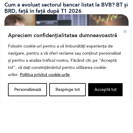
Cum a evoluat sectorul bancar listat la BVB? BT și
BRD, față în față după T1 2026
Apreciem confidențialitatea dumneavoastră
Folosim cookie-uri pentru a vă îmbunătăți experiența de
navigare, pentru a vă oferi reclame sau conținut personalizat
și pentru a analiza traficul nostru. Făcând clic pe "Acceptă
tot", vă dați consimțământul pentru utilizarea cookie-
urilor.
Politica privind cookie-urile
Banii tăi
Personalizează
Respinge tot
Acceptă tot
Când vinzi o acțiune din portofoliu: Cele 7 motive
întemeiate și 4 capcane emoționale (ghid 2026)