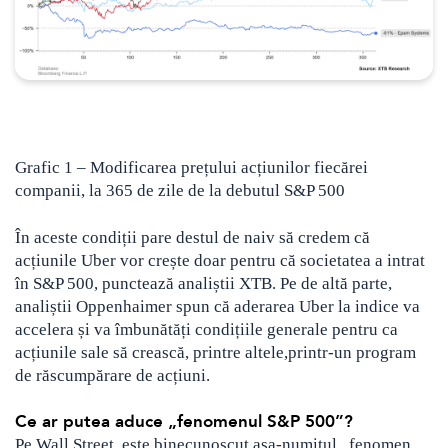
Grafic 1 – Modificarea prețului acțiunilor fiecărei
companii, la 365 de zile de la debutul S&P 500
În aceste condiții pare destul de naiv să credem că
acțiunile Uber vor crește doar pentru că societatea a intrat
în S&P 500, punctează analiștii XTB. Pe de altă parte,
analiștii Oppenhaimer spun că aderarea Uber la indice va
accelera și va îmbunătăți condițiile generale pentru ca
acțiunile sale să crească, printre altele,printr-un program
de răscumpărare de acțiuni.
Ce ar putea aduce „fenomenul S&P 500”?
Pe Wall Street, este binecunoscut așa-numitul „fenomen