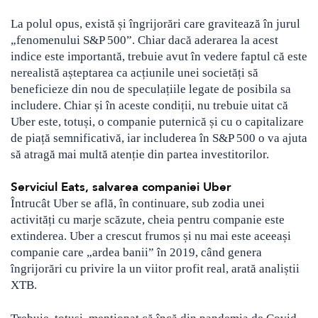
La polul opus, există și îngrijorări care gravitează în jurul
„fenomenului S&P 500”. Chiar dacă aderarea la acest
indice este importantă, trebuie avut în vedere faptul că este
nerealistă așteptarea ca acțiunile unei societăți să
beneficieze din nou de speculațiile legate de posibila sa
includere. Chiar și în aceste condiții, nu trebuie uitat că
Uber este, totuși, o companie puternică și cu o capitalizare
de piață semnificativă, iar includerea în S&P 500 o va ajuta
să atragă mai multă atenție din partea investitorilor.
Serviciul Eats, salvarea companiei Uber
Întrucât Uber se află, în continuare, sub zodia unei
activități cu marje scăzute, cheia pentru companie este
extinderea. Uber a crescut frumos și nu mai este aceeași
companie care „ardea banii” în 2019, când genera
îngrijorări cu privire la un viitor profit real, arată analiștii
XTB.