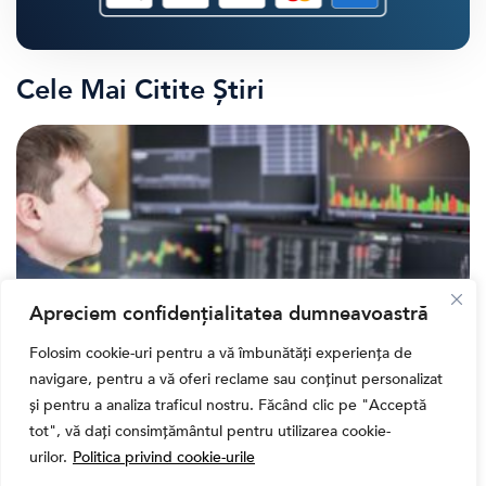
Cele Mai Citite Știri
Apreciem confidențialitatea dumneavoastră
Folosim cookie-uri pentru a vă îmbunătăți experiența de
navigare, pentru a vă oferi reclame sau conținut personalizat
Banii tăi
și pentru a analiza traficul nostru. Făcând clic pe "Acceptă
Când vinzi o acțiune din portofoliu: Cele 7 motive
tot", vă dați consimțământul pentru utilizarea cookie-
întemeiate și 4 capcane emoționale (ghid 2026)
urilor.
Politica privind cookie-urile