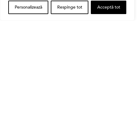
Personalizează
Respinge tot
Acceptă tot
,
Banii tăi
Educatie financiara
Ghidul complet al taxelor pe investiții în România
(2026): Dividende, câștig de capital, dobânzi și
CASS