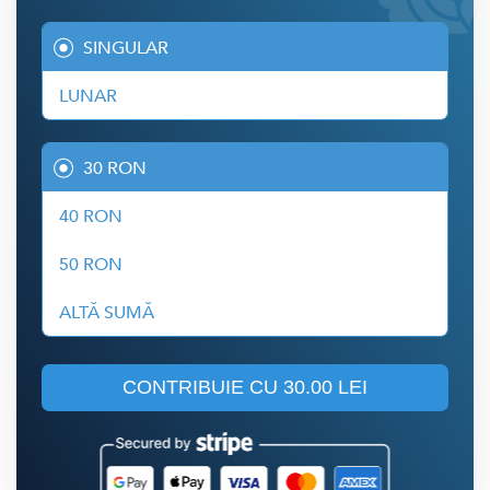
SINGULAR
LUNAR
30 RON
40 RON
50 RON
ALTĂ SUMĂ
CONTRIBUIE CU
30.00 LEI