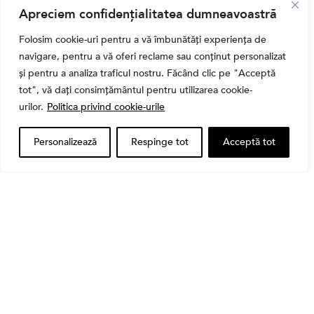
Banii tăi
Apreciem confidențialitatea dumneavoastră
Când vinzi o acțiune din portofoliu: Cele 7 motive
întemeiate și 4 capcane emoționale (ghid 2026)
Folosim cookie-uri pentru a vă îmbunătăți experiența de
navigare, pentru a vă oferi reclame sau conținut personalizat
și pentru a analiza traficul nostru. Făcând clic pe "Acceptă
tot", vă dați consimțământul pentru utilizarea cookie-
urilor.
Politica privind cookie-urile
Personalizează
Respinge tot
Acceptă tot