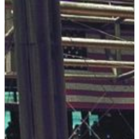
Crypto
Sustainability
Digital payments
BROKERI
TERMENUL ZILEI