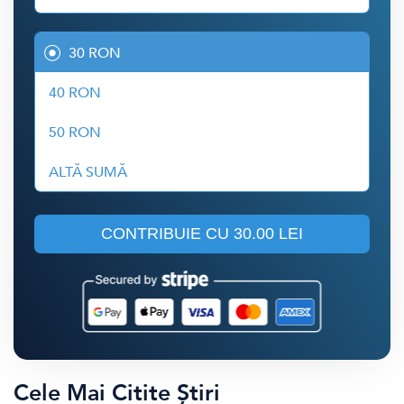
30 RON
40 RON
50 RON
ALTĂ SUMĂ
CONTRIBUIE CU
30.00 LEI
Cele Mai Citite Știri