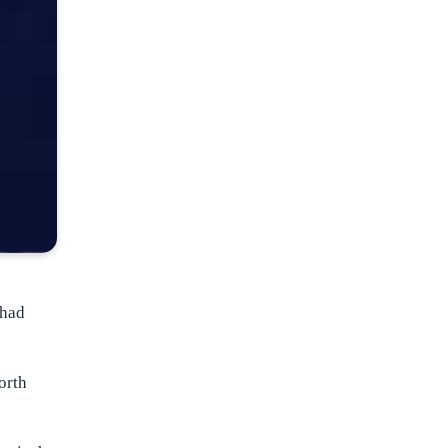
 had
orth