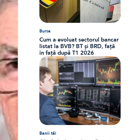
Bursa
Cum a evoluat sectorul bancar
listat la BVB? BT și BRD, față
în față după T1 2026
Banii tăi