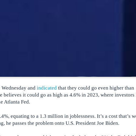
 on Wednesday and
indicated
that they could go even higher than
ee believes it could go as high as 4.6% in 2023, where investors
he Atlanta Fed.
, equating to a 1.3 million in joblessness. It’s a cost that’s w
ng, he passes the problem onto U.S. President Joe Biden.