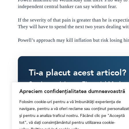
independent central banker can say without fear.
If the severity of that pain is greater than he is expe
They will have to spend the next two years dealing 
Powell’s approach may kill inflation but risk losing h
Ti-a placut acest articol?
Susține activitatea Financial Market
Apreciem confidențialitatea dumneavoastră
SINGULAR
LUNAR
Folosim cookie-uri pentru a vă îmbunătăți experiența de
navigare, pentru a vă oferi reclame sau conținut personalizat
și pentru a analiza traficul nostru. Făcând clic pe "Acceptă
30 RON
40 RON
50 RON
ALTĂ
tot", vă dați consimțământul pentru utilizarea cookie-