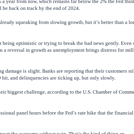
 a year from now, which remains far below the 2% the Fed think
ll be back on track by the end of 2024.
 already squeaking from slowing growth, but it’s better than a lo
er being optimistic or trying to break the bad news gently. Even 
ven a reversal in growth as unemployment brings distress for mill
g damage is slight. Banks are reporting that their customers sti
hit, and delinquencies are ticking up, but only slowly.
their biggest challenge, according to the U.S. Chamber of Comm
onal panel hours before the Fed’s rate hike that the financial
eset the economy without pain. That’s the kind of thing an