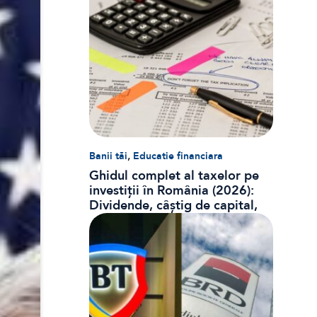
,
Banii tăi
Educatie financiara
Ghidul complet al taxelor pe
investiții în România (2026):
Dividende, câștig de capital,
dobânzi și CASS