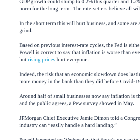
GDP growth could slump to 0.2% this quarter and 1.2%
norm for the long term. The rate-setters believe all wi
In the short term this will hurt business, and some are
grind.
Based on previous interest-rate cycles, the Fed is eith
Powell is correct to say that inflation is worse than e
but
rising prices
hurt everyone.
Indeed, the risk that an economic slowdown does lastin
more money in the bank than they did before Covid-19 
Around half of small businesses now say inflation is 
and the public agrees, a Pew survey showed in May.
JPMorgan Chief Executive Jamie Dimon told a Congressi
industry can “easily handle a hard landing.”
Powell lamented on Wednesday that there’s no way to r