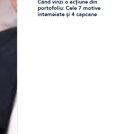
Când vinzi o acțiune din
portofoliu: Cele 7 motive
întemeiate și 4 capcane
emoționale (ghid 2026)