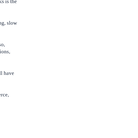
s is the
ng, slow
so,
ions,
ll have
erce,