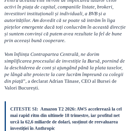
Pentru aceasta este nevoie de implicarea tuturor celor
activi în piața de capital, companiile listate, brokeri,
investitori instituționali și individuali, a BVB și a
autorităților. Am dovedit că se poate să intrăm în liga
piețelor emergente dacă toți conlucrăm în această direcție
și suntem convinși că putem avea rezultate la fel de bune
prin aceeași bună cooperare.
Vom înființa Contrapartea Centrală, ne dorim
simplificarea procesului de investiție la Bursă, pornind de
la deschiderea de cont și ajungând până la plata taxelor,
pe lângă alte proiecte la care lucrăm împreună cu colegii
din piață
”, a declarat Adrian Tănase, CEO al Bursei de
Valori București.
CITESTE SI:
Amazon T2 2026: AWS accelerează la cel
mai rapid ritm din ultimele 18 trimestre, iar profitul net
urcă la 62,6 miliarde de dolari, susținut de reevaluarea
investiției în Anthropic