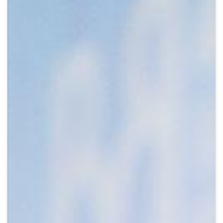
Crypto
Sustainability
Digital payments
BROKERI
TERMENUL ZILEI