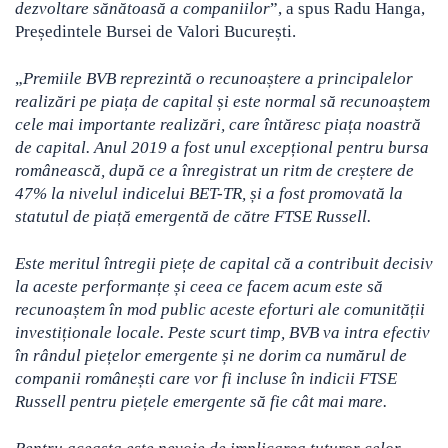
dezvoltare sănătoasă a companiilor
”, a spus Radu Hanga,
Președintele Bursei de Valori București.
„
Premiile BVB reprezintă o recunoaștere a principalelor
realizări pe piața de capital și este normal să recunoaștem
cele mai importante realizări, care întăresc piața noastră
de capital. Anul 2019 a fost unul excepțional pentru bursa
românească, după ce a înregistrat un ritm de creștere de
47% la nivelul indicelui BET-TR, și a fost promovată la
statutul de piață emergentă de către FTSE Russell.
Este meritul întregii piețe de capital că a contribuit decisiv
la aceste performanțe și ceea ce facem acum este să
recunoaștem în mod public aceste eforturi ale comunității
investiționale locale. Peste scurt timp, BVB va intra efectiv
în rândul piețelor emergente și ne dorim ca numărul de
companii românești care vor fi incluse în indicii FTSE
Russell pentru piețele emergente să fie cât mai mare.