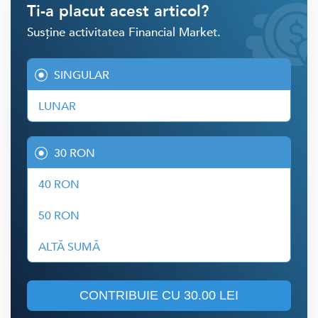
Ti-a placut acest articol?
Susține activitatea Financial Market.
SINGULAR
LUNAR
30 RON
40 RON
50 RON
ALTĂ SUMĂ
CONTRIBUIE CU
30.00 LEI