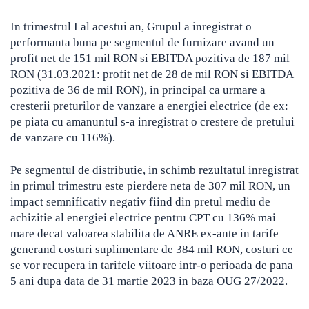
In trimestrul I al acestui an, Grupul a inregistrat o
performanta buna pe segmentul de furnizare avand un
profit net de 151 mil RON si EBITDA pozitiva de 187 mil
RON (31.03.2021: profit net de 28 de mil RON si EBITDA
pozitiva de 36 de mil RON), in principal ca urmare a
cresterii preturilor de vanzare a energiei electrice (de ex:
pe piata cu amanuntul s-a inregistrat o crestere de pretului
de vanzare cu 116%).
Pe segmentul de distributie, in schimb rezultatul inregistrat
in primul trimestru este pierdere neta de 307 mil RON, un
impact semnificativ negativ fiind din pretul mediu de
achizitie al energiei electrice pentru CPT cu 136% mai
mare decat valoarea stabilita de ANRE ex-ante in tarife
generand costuri suplimentare de 384 mil RON, costuri ce
se vor recupera in tarifele viitoare intr-o perioada de pana
5 ani dupa data de 31 martie 2023 in baza OUG 27/2022.