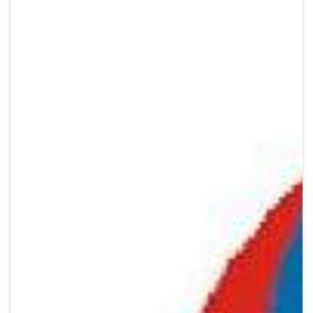
Crypto
Sustainability
Digital payments
BROKERI
TERMENUL ZILEI