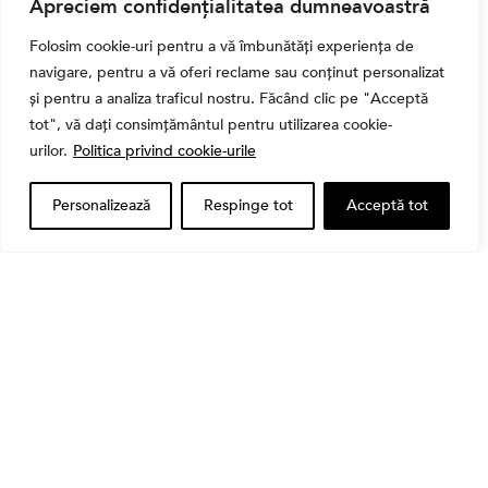
Ghidul complet al taxelor pe investiții în România
Apreciem confidențialitatea dumneavoastră
(2026): Dividende, câștig de capital, dobânzi și
CASS
Folosim cookie-uri pentru a vă îmbunătăți experiența de
navigare, pentru a vă oferi reclame sau conținut personalizat
și pentru a analiza traficul nostru. Făcând clic pe "Acceptă
tot", vă dați consimțământul pentru utilizarea cookie-
urilor.
Politica privind cookie-urile
Personalizează
Respinge tot
Acceptă tot
Bursa
Cum a evoluat sectorul bancar listat la BVB? BT și
BRD, față în față după T1 2026