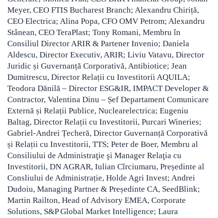
Meyer, CEO FTIS Bucharest Branch; Alexandru Chiriță,
CEO Electrica; Alina Popa, CFO OMV Petrom; Alexandru
Stânean, CEO TeraPlast; Tony Romani, Membru în
Consiliul Director ARIR & Partener Invenio; Daniela
Aldescu, Director Executiv, ARIR; Liviu Vatavu, Director
Juridic și Guvernanță Corporativă, Antibiotice; Jean
Dumitrescu, Director Relații cu Investitorii AQUILA;
Teodora Dănilă – Director ESG&IR, IMPACT Developer &
Contractor, Valentina Dinu – Șef Departament Comunicare
Externă și Relații Publice, Nuclearelectrica; Eugeniu
Baltag, Director Relații cu Investitorii, Purcari Wineries;
Gabriel-Andrei Țecheră, Director Guvernanță Corporativă
și Relații cu Investitorii, TTS; Peter de Boer, Membru al
Consiliului de Administraţie şi Manager Relaţia cu
Investitorii, DN AGRAR, Iulian Cîrciumaru, Președinte al
Consliului de Administrație, Holde Agri Invest; Andrei
Dudoiu, Managing Partner & Președinte CA, SeedBlink;
Martin Railton, Head of Advisory EMEA, Corporate
Solutions, S&P Global Market Intelligence; Laura