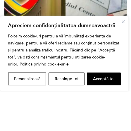
Apreciem confidențialitatea dumneavoastră
Bursa
Folosim cookie-uri pentru a vă îmbunătăți experiența de
Cum a evoluat sectorul bancar listat la BVB? BT și
navigare, pentru a vă oferi reclame sau conținut personalizat
BRD, față în față după T1 2026
și pentru a analiza traficul nostru. Făcând clic pe "Acceptă
tot", vă dați consimțământul pentru utilizarea cookie-
urilor.
Politica privind cookie-urile
Personalizează
Respinge tot
Acceptă tot
Banii tăi
Când vinzi o acțiune din portofoliu: Cele 7 motive