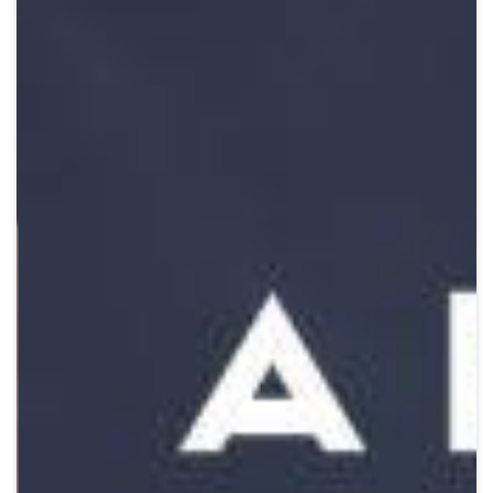
Crypto
Sustainability
Digital payments
BROKERI
TERMENUL ZILEI