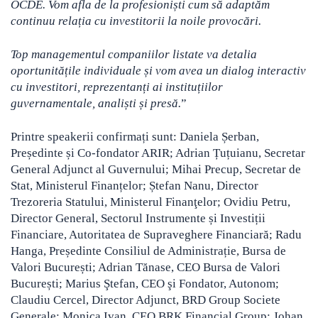
OCDE. Vom afla de la profesioniști cum să adaptăm
continuu relația cu investitorii la noile provocări.
Top managementul companiilor listate va detalia
oportunitățile individuale și vom avea un dialog interactiv
cu investitori, reprezentanți ai instituțiilor
guvernamentale, analiști și presă.
”
Printre speakerii confirmați sunt: Daniela Șerban,
Președinte și Co-fondator ARIR; Adrian Țuțuianu, Secretar
General Adjunct al Guvernului; Mihai Precup, Secretar de
Stat, Ministerul Finanțelor; Ștefan Nanu, Director
Trezoreria Statului, Ministerul Finanţelor; Ovidiu Petru,
Director General, Sectorul Instrumente și Investiții
Financiare, Autoritatea de Supraveghere Financiară; Radu
Hanga, Președinte Consiliul de Administrație, Bursa de
Valori București; Adrian Tănase, CEO Bursa de Valori
București; Marius Ştefan, CEO şi Fondator, Autonom;
Claudiu Cercel, Director Adjunct, BRD Group Societe
Generale; Monica Ivan, CEO BRK Financial Group; Johan