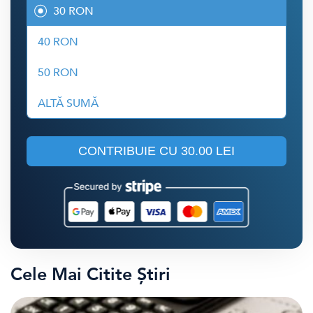
30 RON
40 RON
50 RON
ALTĂ SUMĂ
CONTRIBUIE CU
30.00 LEI
Cele Mai Citite Știri