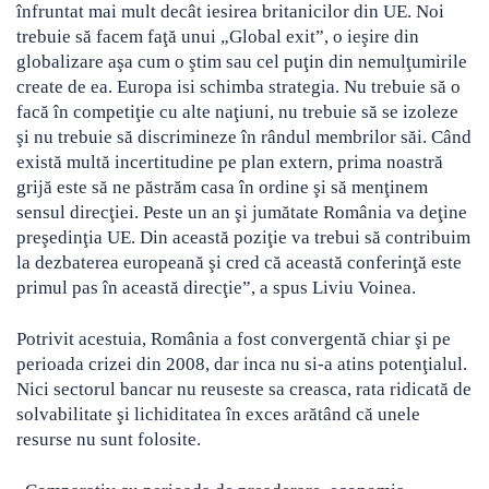
înfruntat mai mult decât iesirea britanicilor din UE. Noi
trebuie să facem faţă unui „Global exit”, o ieşire din
globalizare aşa cum o ştim sau cel puţin din nemulţumirile
create de ea. Europa isi schimba strategia. Nu trebuie să o
facă în competiţie cu alte naţiuni, nu trebuie să se izoleze
şi nu trebuie să discrimineze în rândul membrilor săi. Când
există multă incertitudine pe plan extern, prima noastră
grijă este să ne păstrăm casa în ordine şi să menţinem
sensul direcţiei. Peste un an şi jumătate România va deţine
preşedinţia UE. Din această poziţie va trebui să contribuim
la dezbaterea europeană şi cred că această conferinţă este
primul pas în această direcţie”, a spus Liviu Voinea.
Potrivit acestuia, România a fost convergentă chiar şi pe
perioada crizei din 2008, dar inca nu si-a atins potenţialul.
Nici sectorul bancar nu reuseste sa creasca, rata ridicată de
solvabilitate şi lichiditatea în exces arătând că unele
resurse nu sunt folosite.