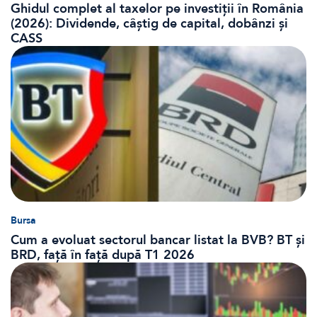
Ghidul complet al taxelor pe investiții în România
(2026): Dividende, câștig de capital, dobânzi și
CASS
Bursa
Cum a evoluat sectorul bancar listat la BVB? BT și
BRD, față în față după T1 2026