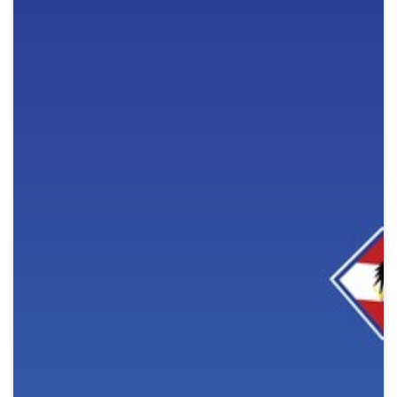
Crypto
Sustainability
Digital payments
BROKERI
TERMENUL ZILEI