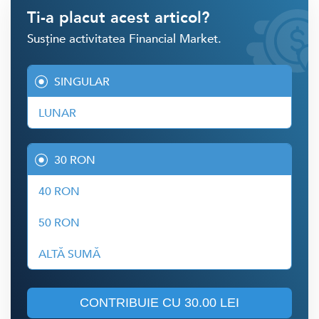
Ti-a placut acest articol?
Susține activitatea Financial Market.
SINGULAR
LUNAR
30 RON
40 RON
50 RON
ALTĂ SUMĂ
CONTRIBUIE CU
30.00 LEI