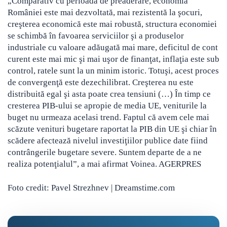
„Comparativ cu perioada de preaderare, economia
României este mai dezvoltată, mai rezistentă la şocuri,
creşterea economică este mai robustă, structura economiei
se schimbă în favoarea serviciilor şi a produselor
industriale cu valoare adăugată mai mare, deficitul de cont
curent este mai mic şi mai uşor de finanţat, inflaţia este sub
control, ratele sunt la un minim istoric. Totuşi, acest proces
de convergenţă este dezechilibrat. Creşterea nu este
distribuită egal şi asta poate crea tensiuni (…) În timp ce
cresterea PIB-ului se apropie de media UE, veniturile la
buget nu urmeaza acelasi trend. Faptul că avem cele mai
scăzute venituri bugetare raportat la PIB din UE şi chiar în
scădere afectează nivelul investiţiilor publice date fiind
contrângerile bugetare severe. Suntem departe de a ne
realiza potenţialul”, a mai afirmat Voinea. AGERPRES
Foto credit: Pavel Strezhnev | Dreamstime.com