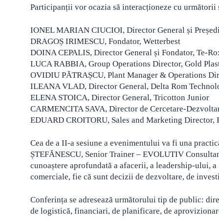
Participanții vor ocazia să interacționeze cu următorii
IONEL MARIAN CIUCIOI, Director General și Președint
DRAGOȘ IRIMESCU, Fondator, Wetterbest
DOINA CEPALIS, Director General și Fondator, Te-Ro
LUCA RABBIA, Group Operations Director, Gold Plas
OVIDIU PĂTRAȘCU, Plant Manager & Operations Dir
ILEANA VLAD, Director General, Delta Rom Technol
ELENA STOICA, Director General, Tricotton Junior
CARMENCITA SAVA, Director de Cercetare-Dezvoltar
EDUARD CROITORU, Sales and Marketing Director,
Cea de a II-a sesiune a evenimentului va fi una pract
ȘTEFĂNESCU, Senior Trainer – EVOLUTIV Consultants
cunoaștere aprofundată a afacerii, a leadership-ului, a 
comerciale, fie că sunt decizii de dezvoltare, de invest
Conferința se adresează următorului tip de public: dire
de logistică, financiari, de planificare, de aproviziona