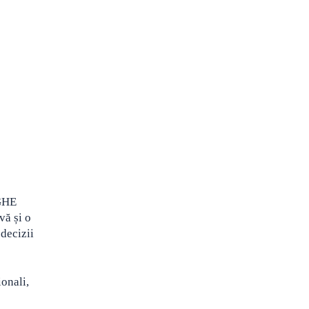
RGHE
ă și o
 decizii
ionali,