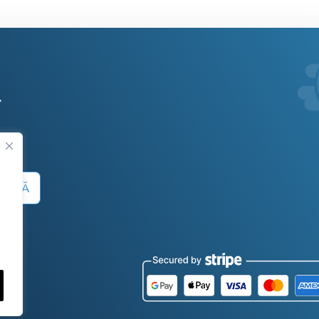
.
 SUMĂ