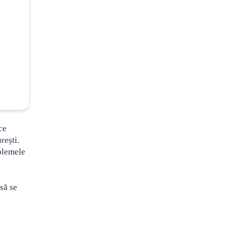
ce
rești.
oblemele
 să se