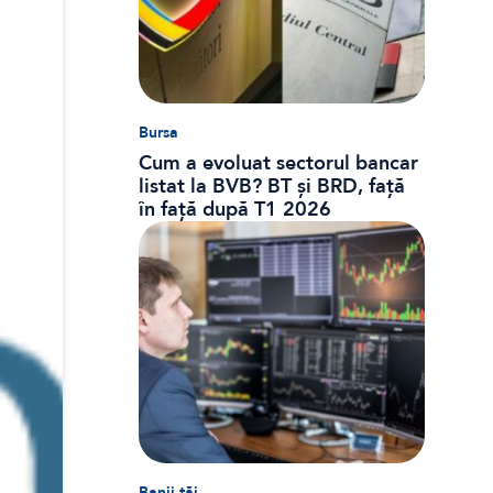
Bursa
Cum a evoluat sectorul bancar
listat la BVB? BT și BRD, față
în față după T1 2026
Banii tăi