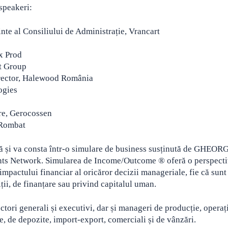
 speakeri:
e al Consiliului de Administrație, Vrancart
x Prod
t Group
ector, Halewood România
ogies
e, Gerocossen
 Rombat
ică și va consta într-o simulare de business susținută de GHEO
 Network. Simularea de Income/Outcome ® oferă o perspectiv
impactului financiar al oricăror decizii manageriale, fie că sunt
iții, de finanțare sau privind capitalul uman.
ctori generali și executivi, dar și manageri de producție, operaț
re, de depozite, import-export, comerciali și de vânzări.