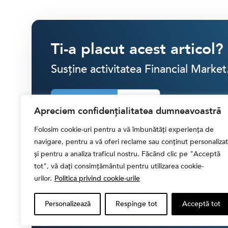
Ti-a placut acest articol?
Susține activitatea Financial Market
SINGULAR
LUNAR
Apreciem confidențialitatea dumneavoastră
Folosim cookie-uri pentru a vă îmbunătăți experiența de
30 RON
40 RON
50 RON
ALTĂ
navigare, pentru a vă oferi reclame sau conținut personalizat
și pentru a analiza traficul nostru. Făcând clic pe "Acceptă
tot", vă dați consimțământul pentru utilizarea cookie-
CONTRIBUIE CU
30.00 LEI
urilor.
Politica privind cookie-urile
Personalizează
Respinge tot
Acceptă tot