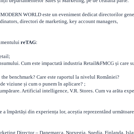
anții departamentelor Sales și Marketing, pe de cealaltă parte.
ERN WORLD este un eveniment dedicat directorilor gener
ordinators, directori de marketing, key account managers,
nimentului
reTAG
:
tail;
onsumului. Cum este impactată industria Retail&FMCG și care s
the benchmark? Care este raportul la nivelul României?
l de viziune și cum o punem în aplicare? ;
mpărare. Artificial intelligence, V.R. Stores. Cum va arăta expe
de a împărtăși din experiența lor, aceștia reprezentând următoare
ing Director – Danemarca, Norvegia, Suedia, Finlanda, Isla