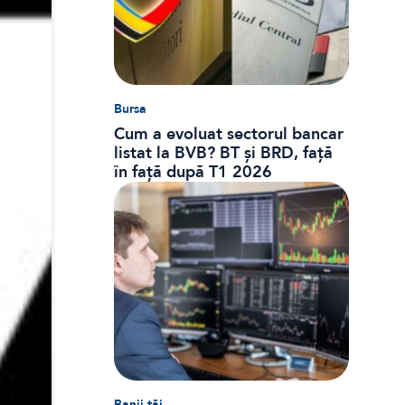
Bursa
Cum a evoluat sectorul bancar
listat la BVB? BT și BRD, față
în față după T1 2026
Banii tăi