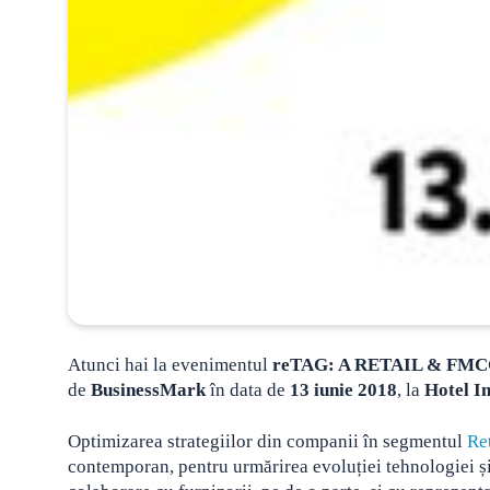
Atunci hai la e
venimentul
reTAG: A RETAIL & F
de
BusinessMark
în data de
13 iunie 2018
,
la
Hotel I
Optimizarea strategiilor din companii în segmentul
Ret
contemporan, pentru urmărirea evoluției tehnologiei și