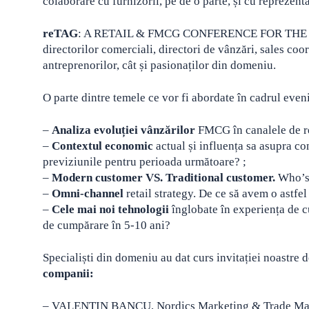
colaborare cu furnizorii, pe de o parte, și cu reprezent
reTAG
: A RETAIL & FMCG CONFERENCE FOR THE MOD
directorilor comerciali, directori de vânzări, sales co
antreprenorilor, cât și pasionaților din domeniu.
O parte dintre temele ce vor fi abordate în cadrul eve
–
Analiza evoluției vânzărilor
FMCG în canalele de re
–
Contextul economic
actual și influența sa asupra c
previziunile pentru perioada următoare? ;
–
Modern customer VS. Traditional customer.
Who’s 
–
Omni-channel
retail strategy. De ce să avem o astfe
–
Cele mai noi tehnologii
înglobate în experiența de cu
de cumpărare în 5-10 ani?
Specialiști din domeniu au dat curs invitației noastre 
companii:
– VALENTIN BANCU, Nordics Marketing & Trade Market