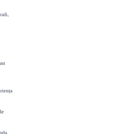
ali,
unt
riența
le
nda,