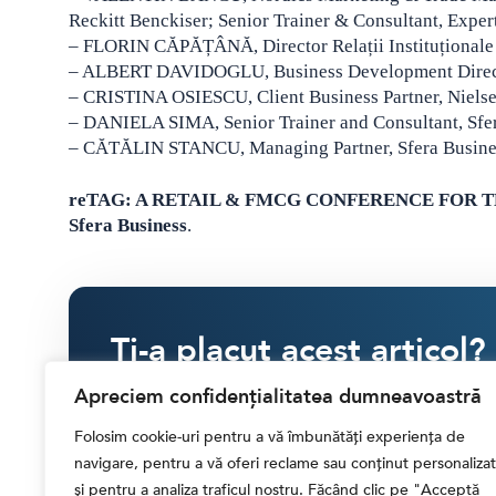
Reckitt Benckiser; Senior Trainer & Consultant, Expert
– FLORIN CĂPĂȚÂNĂ, Director Relații Instituționale 
– ALBERT DAVIDOGLU, Business Development Direc
– CRISTINA OSIESCU, Client Business Partner, Niels
– DANIELA SIMA, Senior Trainer and Consultant, Sfer
– CĂTĂLIN STANCU, Managing Partner, Sfera Busine
reTAG: A RETAIL & FMCG CONFERENCE FOR
Sfera Business
.
Ti-a placut acest articol?
Susține activitatea Financial Market
Apreciem confidențialitatea dumneavoastră
Folosim cookie-uri pentru a vă îmbunătăți experiența de
SINGULAR
LUNAR
navigare, pentru a vă oferi reclame sau conținut personalizat
și pentru a analiza traficul nostru. Făcând clic pe "Acceptă