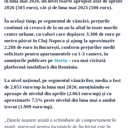
în luna mai 2026, un nivel foarte apropiat atât de aprilie
2026 (505 euro), cât și de luna mai 2025 (500 euro).
În același timp, pe segmentul de vânzări, prețurile
continuă să crească de la un an la altul în toate marile
centre urbane, cu valori care depășesc 3.300 de euro pe
metru pătrat în Cluj-Napoca și ajung la aproximativ
2.288 de euro în București, conform prețurilor medii
solicitate pentru apartamentele cu 1-3 camere, în
anunțurile publicate pe
Storia
– cea mai vizitată
platformă imobiliară din România.
La nivel național, pe segmentul vânzărilor, media a fost
de 2.053 euro/mp în luna mai 2026, menținându-se
aproape de nivelul din aprilie (2.063 euro/mp) și cu
aproximativ 7,5% peste nivelul din luna mai a anului
trecut (1.909 euro/mp).
„Datele noastre arată o schimbare de comportament în
piață: interesul pentru locuințele de închiriat este în