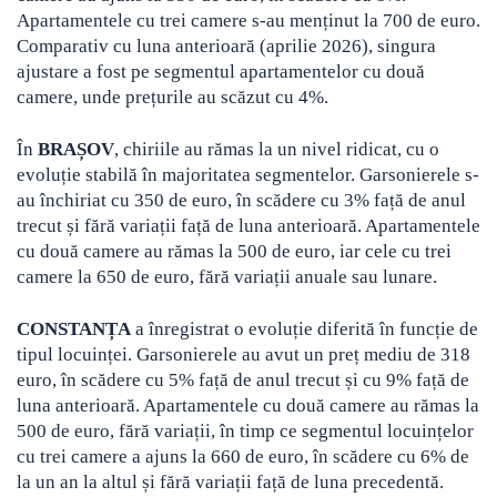
Apartamentele cu trei camere s-au menținut la 700 de euro.
Comparativ cu luna anterioară (aprilie 2026), singura
ajustare a fost pe segmentul apartamentelor cu două
camere, unde prețurile au scăzut cu 4%.
În
BRAȘOV
, chiriile au rămas la un nivel ridicat, cu o
evoluție stabilă în majoritatea segmentelor. Garsonierele s-
au închiriat cu 350 de euro, în scădere cu 3% față de anul
trecut și fără variații față de luna anterioară. Apartamentele
cu două camere au rămas la 500 de euro, iar cele cu trei
camere la 650 de euro, fără variații anuale sau lunare.
CONSTANȚA
a înregistrat o evoluție diferită în funcție de
tipul locuinței. Garsonierele au avut un preț mediu de 318
euro, în scădere cu 5% față de anul trecut și cu 9% față de
luna anterioară. Apartamentele cu două camere au rămas la
500 de euro, fără variații, în timp ce segmentul locuințelor
cu trei camere a ajuns la 660 de euro, în scădere cu 6% de
la un an la altul și fără variații față de luna precedentă.