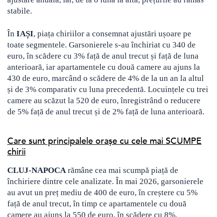
stabile.
În
IAȘI
, piața chiriilor a consemnat ajustări ușoare pe
toate segmentele. Garsonierele s-au închiriat cu 340 de
euro, în scădere cu 3% față de anul trecut și față de luna
anterioară, iar apartamentele cu două camere au ajuns la
430 de euro, marcând o scădere de 4% de la un an la altul
și de 3% comparativ cu luna precedentă. Locuințele cu trei
camere au scăzut la 520 de euro, înregistrând o reducere
de 5% față de anul trecut și de 2% față de luna anterioară.
Care sunt principalele orașe cu cele mai SCUMPE
chirii
CLUJ-NAPOCA
rămâne cea mai scumpă piață de
închiriere dintre cele analizate. În mai 2026, garsonierele
au avut un preț mediu de 400 de euro, în creștere cu 5%
față de anul trecut, în timp ce apartamentele cu două
camere au ajuns la 550 de euro, în scădere cu 8%.