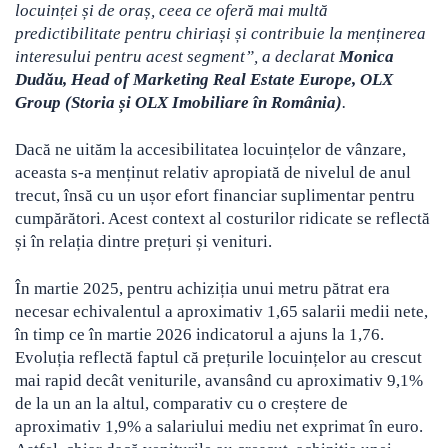
locuinței și de oraș, ceea ce oferă mai multă
predictibilitate pentru chiriași și contribuie la menținerea
interesului pentru acest segment”, a declarat
Monica
Dudău, Head of Marketing Real Estate Europe, OLX
Group (Storia și OLX Imobiliare în România)
.
Dacă ne uităm la accesibilitatea locuințelor de vânzare,
aceasta s-a menținut relativ apropiată de nivelul de anul
trecut, însă cu un ușor efort financiar suplimentar pentru
cumpărători. Acest context al costurilor ridicate se reflectă
și în relația dintre prețuri și venituri.
În martie 2025, pentru achiziția unui metru pătrat era
necesar echivalentul a aproximativ 1,65 salarii medii nete,
în timp ce în martie 2026 indicatorul a ajuns la 1,76.
Evoluția reflectă faptul că prețurile locuințelor au crescut
mai rapid decât veniturile, avansând cu aproximativ 9,1%
de la un an la altul, comparativ cu o creștere de
aproximativ 1,9% a salariului mediu net exprimat în euro.