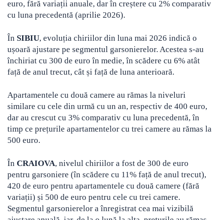
euro, fără variații anuale, dar în creștere cu 2% comparativ
cu luna precedentă (aprilie 2026).
În
SIBIU
, evoluția chiriilor din luna mai 2026 indică o
ușoară ajustare pe segmentul garsonierelor. Acestea s-au
închiriat cu 300 de euro în medie, în scădere cu 6% atât
față de anul trecut, cât și față de luna anterioară.
Apartamentele cu două camere au rămas la niveluri
similare cu cele din urmă cu un an, respectiv de 400 euro,
dar au crescut cu 3% comparativ cu luna precedentă, în
timp ce prețurile apartamentelor cu trei camere au rămas la
500 euro.
În
CRAIOVA
, nivelul chiriilor a fost de 300 de euro
pentru garsoniere (în scădere cu 11% față de anul trecut),
420 de euro pentru apartamentele cu două camere (fără
variații) și 500 de euro pentru cele cu trei camere.
Segmentul garsonierelor a înregistrat cea mai vizibilă
ajustare anuală, iar, de la o lună la alta, prețurile au rămas