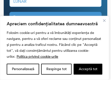
LUNAR
30 RON
Apreciem confidențialitatea dumneavoastră
40 RON
Folosim cookie-uri pentru a vă îmbunătăți experiența de
navigare, pentru a vă oferi reclame sau conținut personalizat
50 RON
și pentru a analiza traficul nostru. Făcând clic pe "Acceptă
ALTĂ SUMĂ
tot", vă dați consimțământul pentru utilizarea cookie-
urilor.
Politica privind cookie-urile
CONTRIBUIE CU
30.00 LEI
Personalizează
Respinge tot
Acceptă tot