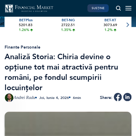
SUSȚINE
Home
»
Analiză Storia: Chiria devine o opțiune tot mai
BETPlus
BET-NG
BET-XT
atractivă pentru români, pe fondul scumpirii locuințelor
5201.83
2722.51
3073.69
PIATA DE CAPITAL
FINANTE PERSONALE
1.26%
1.35%
1.2%
Market News
Banii tăi
Investiții
Educatie financiara
Finante Personale
Analiză Storia: Chiria devine o
International
Pensie & taxe
opțiune tot mai atractivă pentru
BVB Recap
Credite
români, pe fondul scumpirii
Bursa
Asigurari
locuințelor
Acțiunea Zilei
Start-Up
Brokeri
Share:
Andrei Radu
Joi, Iunie 4, 2026
6
min
FINTECH
GREEN FINANCE
Artificial Intelligence
ESG Investments
Digital Trends
Renewable Energy