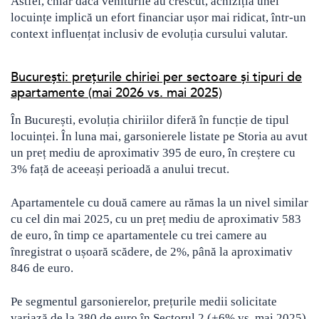
Astfel, chiar dacă veniturile au crescut, achiziția unei
locuințe implică un efort financiar ușor mai ridicat, într-un
context influențat inclusiv de evoluția cursului valutar.
București: prețurile chiriei per sectoare și tipuri de
apartamente (mai 2026 vs. mai 2025)
În București, evoluția chiriilor diferă în funcție de tipul
locuinței. În luna mai, garsonierele listate pe Storia au avut
un preț mediu de aproximativ 395 de euro, în creștere cu
3% față de aceeași perioadă a anului trecut.
Apartamentele cu două camere au rămas la un nivel similar
cu cel din mai 2025, cu un preț mediu de aproximativ 583
de euro, în timp ce apartamentele cu trei camere au
înregistrat o ușoară scădere, de 2%, până la aproximativ
846 de euro.
Pe segmentul garsonierelor, prețurile medii solicitate
variază de la 380 de euro în Sectorul 2 (+6% vs. mai 2025)