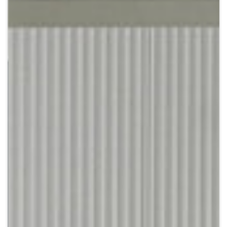
Crypto
Sustainability
Digital payments
BROKERI
TERMENUL ZILEI