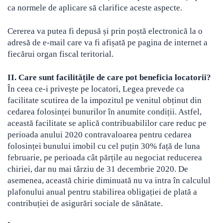
ca normele de aplicare să clarifice aceste aspecte.
Cererea va putea fi depusă și prin poștă electronică la o
adresă de e-mail care va fi afișată pe pagina de internet a
fiecărui organ fiscal teritorial.
II. Care sunt facilitățile de care pot beneficia locatorii?
În ceea ce-i privește pe locatori, Legea prevede ca
facilitate scutirea de la impozitul pe venitul obținut din
cedarea folosinței bunurilor în anumite condiții. Astfel,
această facilitate se aplică contribuabililor care reduc pe
perioada anului 2020 contravaloarea pentru cedarea
folosinței bunului imobil cu cel puțin 30% față de luna
februarie, pe perioada cât părțile au negociat reducerea
chiriei, dar nu mai târziu de 31 decembrie 2020. De
asemenea, această chirie diminuată nu va intra în calculul
plafonului anual pentru stabilirea obligației de plată a
contribuției de asigurări sociale de sănătate.