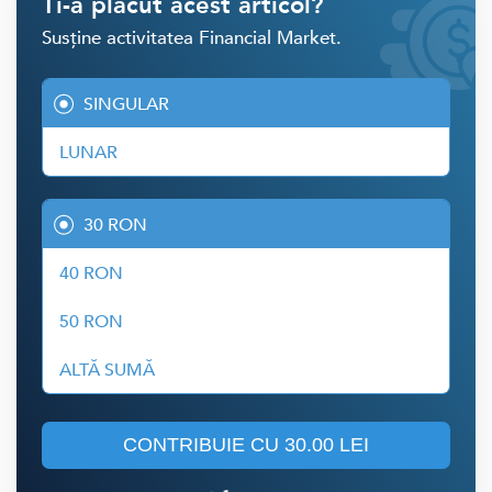
Ti-a placut acest articol?
Susține activitatea Financial Market.
SINGULAR
LUNAR
30 RON
40 RON
50 RON
ALTĂ SUMĂ
CONTRIBUIE CU
30.00 LEI