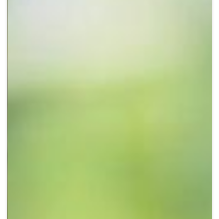
Crypto
Sustainability
Digital payments
BROKERI
TERMENUL ZILEI