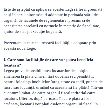
Este de așteptat ca aplicarea acestei Legi să fie îngreunată,
ca și în cazul altor măsuri adoptate în perioada stării de
urgență, de lacunele de reglementare, precum și de
necesitatea corelării cu normele în materie de fiscalitate,
ajutor de stat și execuție bugetară.
Prezentam in cele ce urmează facilitățile adoptate prin
aceasta noua Lege:
I. Care sunt facilitățile de care vor putea beneficia
locatarii?
Legea prevede posibilitatea locatarilor de a obține
amânarea la plata chiriei, fără dobânzi sau penalități,
pentru folosința imobilelor înregistrate ca sedii, puncte de
lucru sau locuință, urmând ca aceasta să fie plătită, într-un
cuantum limitat, de către organul fiscal teritorial către
locatori. Ulterior, după perioada în care plata a fost
amânată, locatarii vor plăti eșalonat organului fiscal, în