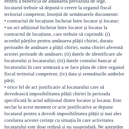
Pentru a beneficia de amânarea prevăzută de lege,
locatarul trebuie să depună o cerere la organul fiscal
teritorial competent, însoțită de următoarele documente:
• contractul de locațiune încheiat între locator și locatar;
• un act adițional încheiat între locator și locatar la
contractul de locațiune, care trebuie să cuprindă: (i)
acordul părților pentru amânarea plății chiriei, durata
perioadei de amânare a plății chiriei, suma chiriei aferentă
acestei perioade de amânare; (ii) datele de identificare ale
locatorului și locatarului; (iii) datele contului bancar al
locatorului în care urmează a se face plata de către organul
fiscal teritorial competent; (iv) data și semnăturile ambelor
părți;
• orice fel de act justificativ al locatarului care să
dovedească imposibilitatea plății chiriei în perioada
specificată în actul adițional dintre locator și locatar. Este
neclar la acest moment ce acte justificative ar depune
locatarul pentru a dovedi imposibilitatea plății și mai ales
corelarea acestei cerințe cu situația în care activitatea
locatarului este doar redusă și nu suspendată. Ne așteptăm