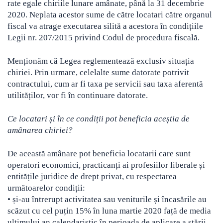
rate egale chiriile lunare amânate, până la 31 decembrie
2020. Neplata acestor sume de către locatari către organul
fiscal va atrage executarea silită a acestora în condițiile
Legii nr. 207/2015 privind Codul de procedura fiscală.
Menționăm că Legea reglementează exclusiv situația
chiriei. Prin urmare, celelalte sume datorate potrivit
contractului, cum ar fi taxa pe servicii sau taxa aferentă
utilităților, vor fi în continuare datorate.
Ce locatari și în ce condiții pot beneficia aceștia de
amânarea chiriei?
De această amânare pot beneficia locatarii care sunt
operatori economici, practicanți ai profesiilor liberale și
entitățile juridice de drept privat, cu respectarea
următoarelor condiții:
• și-au întrerupt activitatea sau veniturile și încasările au
scăzut cu cel puțin 15% în luna martie 2020 față de media
ultimului an calendaristic în perioada de aplicare a stării