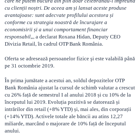
care ne putem bucura din plin doar celebrându-l împreună
cu clienții noștri. De aceea am și lansat aceste produse
avantajoase: sunt adecvate profilului acestora și
conforme cu strategia noastră de încurajare a
economisirii și a unui comportament financiar
responsabil
„, a declarat Roxana Hidan, Deputy CEO
Divizia Retail, în cadrul OTP Bank România.
Oferta se adresează persoanelor fizice şi este valabilă până
pe 31 octombrie 2019.
În prima jumătate a acestui an, soldul depozitelor OTP
Bank România ajustat la cursul de schimb valutar a crescut
cu 26% față de semestrul I al anului 2018 și cu 10% de la
începutul lui 2019. Evoluția pozitivă se datorează și
intrărilor din retail (+8% YTD) și, mai ales, din corporații
(+14% YTD). Activele totale ale băncii au atins 12,27
miliarde, marcând o majorare de 10% față de începutul
anului.