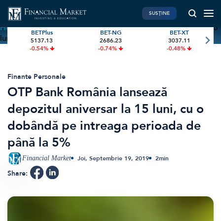
SUSȚINE
Home
»
OTP Bank România lansează depozitul aniversar la 15
BETPlus
BET-NG
BET-XT
luni, cu o dobândă pe intreaga perioada de până la 5%
5137.13
2686.23
3037.11
PIATA DE CAPITAL
FINANTE PERSONALE
-0.54%
-0.74%
-0.48%
Market News
Banii tăi
Investiții
Educatie financiara
Finante Personale
OTP Bank România lansează
International
Pensie & taxe
depozitul aniversar la 15 luni, cu o
BVB Recap
Credite
dobândă pe intreaga perioada de
Bursa
Asigurari
până la 5%
Acțiunea Zilei
Start-Up
Brokeri
Financial Market
Joi, Septembrie 19, 2019
2
min
Share:
FINTECH
GREEN FINANCE
Artificial Intelligence
ESG Investments
Digital Trends
Renewable Energy