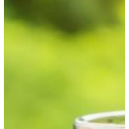
Crypto
Sustainability
Digital payments
BROKERI
TERMENUL ZILEI