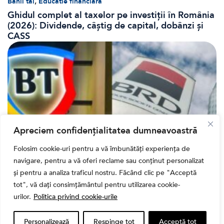
,
Banii tăi
Educatie financiara
Ghidul complet al taxelor pe investiții în România
(2026): Dividende, câștig de capital, dobânzi și
CASS
Apreciem confidențialitatea dumneavoastră
Folosim cookie-uri pentru a vă îmbunătăți experiența de
navigare, pentru a vă oferi reclame sau conținut personalizat
Bursa
și pentru a analiza traficul nostru. Făcând clic pe "Acceptă
Cum a evoluat sectorul bancar listat la BVB? BT și
tot", vă dați consimțământul pentru utilizarea cookie-
BRD, față în față după T1 2026
urilor.
Politica privind cookie-urile
Personalizează
Respinge tot
Acceptă tot