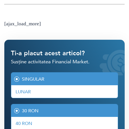
[ajax_load_more]
Ti-a placut acest articol?
Susține activitatea Financial Market.
SINGULAR
LUNAR
30 RON
40 RON