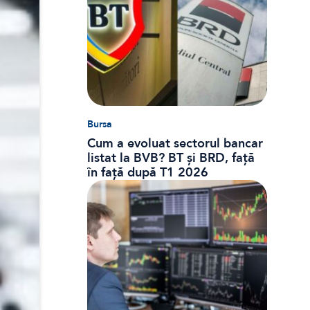
Bursa
Cum a evoluat sectorul bancar
listat la BVB? BT și BRD, față
în față după T1 2026