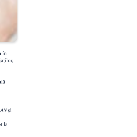
ă în
aților,
ală
LAN
și
t la