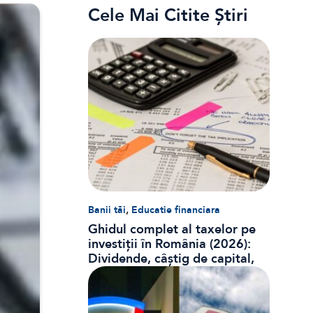
Cele Mai Citite Știri
,
Banii tăi
Educatie financiara
Ghidul complet al taxelor pe
investiții în România (2026):
Dividende, câștig de capital,
dobânzi și CASS