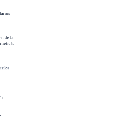
Marius
e
e, de la
rnetică,
urilor
în
a