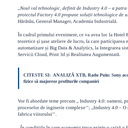
,,
Noul val tehnologic, definit de Industry 4.0 – a patra r
proiectul Factory 4.0 propune soluții tehnologice de u
Hărătău, General Manager, Academia Industrială.
În cadrul primului eveniment, ce va avea loc la Hotel 
teoretice și șase ateliere de lucru, la care participarea 
automatizare și Big Data & Analytics, la Integrarea sist
Servicii Cloud, Print 3d și Realitatea Augumentată.
CITESTE SI:
ANALIZĂ XTB, Radu Puiu: Sony accelere
fizice să majoreze profiturile companiei
Vor fi abordate teme precum ,, Industry 4.0: oameni, pr
proceselor de inginerie complexe’’; ,,Industry 4.0 – O r
fabrica viitorului’’.
,,
În condițiile în care economia trece printr-o criză a 