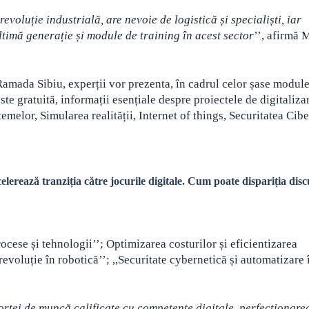
evoluție industrială, are nevoie de logistică și specialiști, iar
ltimă generație și module de training în acest sector
’’, afirmă 
Ramada Sibiu, experții vor prezenta, în cadrul celor șase modul
este gratuită, informații esențiale despre proiectele de digitalizar
emelor, Simularea realității, Internet of things, Securitatea Cibe
ază tranziția către jocurile digitale. Cum poate dispariția disc
ocese și tehnologii’’; Optimizarea costurilor și eficientizarea
evoluție în robotică’’; ,,Securitate cybernetică și automatizare 
forței de muncă calificate cu competențe digitale, perfecționare