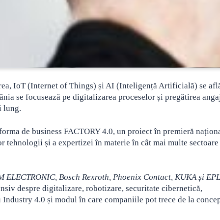
a, IoT (Internet of Things) și AI (Inteligență Artificială) se afl
ânia se focusează pe digitalizarea proceselor
și pregătirea angaj
i lung.
latforma de business FACTORY 4.0, un proiect în premieră națion
 tehnologii și a expertizei în materie în cât mai multe sectoare
M ELECTRONIC, Bosch Rexroth, Phoenix Contact, KUKA și EP
iv despre digitalizare, robotizare, securitate cibernetică,
u Industry 4.0 și modul în care companiile pot trece de la concep