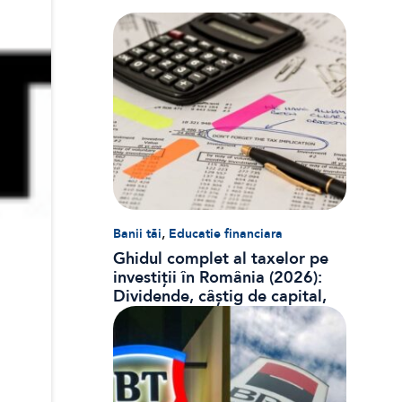
,
Banii tăi
Educatie financiara
Ghidul complet al taxelor pe
investiții în România (2026):
Dividende, câștig de capital,
dobânzi și CASS