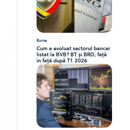
Bursa
Cum a evoluat sectorul bancar
listat la BVB? BT și BRD, față
în față după T1 2026