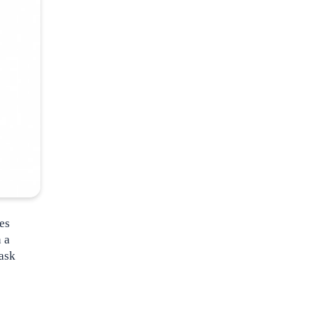
es
 a
task