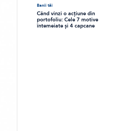
Banii tăi
Când vinzi o acțiune din
portofoliu: Cele 7 motive
întemeiate și 4 capcane
emoționale (ghid 2026)