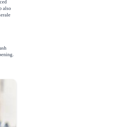
nced
p also
nerale
cash
pening.