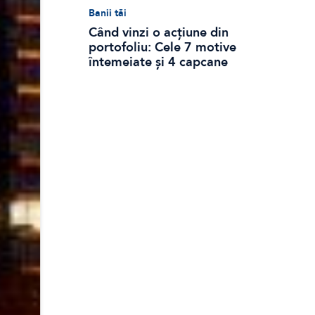
Banii tăi
Când vinzi o acțiune din
portofoliu: Cele 7 motive
întemeiate și 4 capcane
emoționale (ghid 2026)