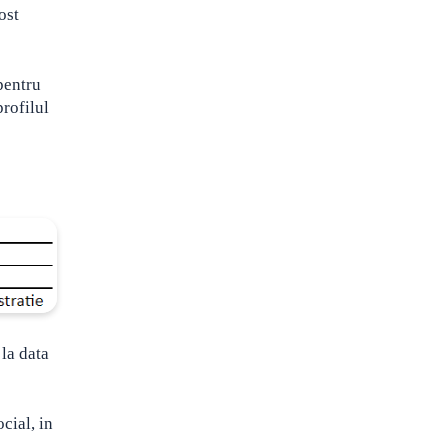
ost
pentru
rofilul
 la data
cial, in