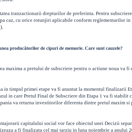
tatea tranzactionarii drepturilor de preferinta. Pentru subscrier
upa caz, cu orice rotunjiri aplicabile conform reglementarilor in
).
iunea producătorilor de cipuri de memorie. Care sunt cauzele?
area maxima a pretului de subscriere pentru o actiune noua va fi 
a in timpul primei etape va fi anuntat la momentul finalizarii Et
ul in care Pretul Final de Subscriere din Etapa 1 va fi stabilit c
nia va returna investitorilor diferenta dintre pretul maxim si 
 majorarii capitalului social vor face obiectul unei Decizii separ
zeaza a fi finalizata cel mai tarziu in luna noiembrie a anului 