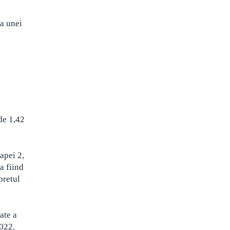
ea unei
de 1,42
apei 2,
a fiind
pretul
ate a
2022.