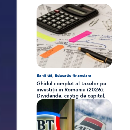
,
Banii tăi
Educatie financiara
Ghidul complet al taxelor pe
investiții în România (2026):
Dividende, câștig de capital,
dobânzi și CASS