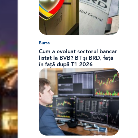
Bursa
Cum a evoluat sectorul bancar
listat la BVB? BT și BRD, față
în față după T1 2026